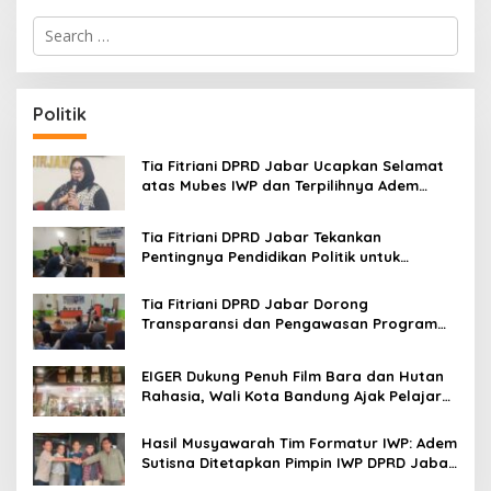
S
e
a
r
c
Politik
h
f
o
Tia Fitriani DPRD Jabar Ucapkan Selamat
r
atas Mubes IWP dan Terpilihnya Adem
:
Sutisna sebagai Ketua IWP Jabar
Tia Fitriani DPRD Jabar Tekankan
Pentingnya Pendidikan Politik untuk
Perkuat Kader NasDem di Kabupaten
Bandung
Tia Fitriani DPRD Jabar Dorong
Transparansi dan Pengawasan Program
Pemprov Jabar hingga Tingkat Desa
EIGER Dukung Penuh Film Bara dan Hutan
Rahasia, Wali Kota Bandung Ajak Pelajar
Menonton
Hasil Musyawarah Tim Formatur IWP: Adem
Sutisna Ditetapkan Pimpin IWP DPRD Jabar
Periode 2026–2028