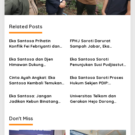
Related Posts
Eka Santosa Prihatin
FPHJ Soroti Darurat
Konflik Fei Febriyanti dan
Sampah Jabar, Eka
Fifie Rahardja, Harap Ada
Santosa: Ancam Hutan dan
Jalan Damai
DAS
Eka Santosa dan Djen
Eka Santosa Soroti
Himawan Dukung
Penunjukan Susi Pudjiastuti
Pengembangan Wisata
di Bank bjb: Antara
Budaya Kedaton Giri
Kebanggaan dan
Cinta Ayah Angkat: Eka
Eka Santosa Soroti Proses
Nusantara
Kekhawatiran
Santosa Kembali Temukan
Hukum Sekjen PDIP:
Sarah Tsunami
“Fenomena Peradilan Sesat
yang Sarat Rekayasa
Eka Santosa: Jangan
Universitas Telkom dan
Politik”
Jadikan Kebun Binatang
Gerakan Hejo Dorong
Bandung Korban
Inovasi Pengelolaan
Kepentingan Bisnis
Sampah Berkelanjutan
Don't Miss