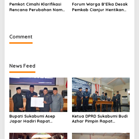
Pemkot Cimahi Klarifikasi
Forum Warga B’Elka Desak
Rencana Perubahan Nama
Pemkab Cianjur Hentikan
RSUD Cibabat Menjadi
Total Pembangunan Hotel
RSUD Wijaya Mulya
di Sempadan Sungai
Comment
News Feed
Bupati Sukabumi Asep
Ketua DPRD Sukabumi Budi
Japar Hadiri Rapat
Azhar Pimpin Rapat
Paripurna DPRD Bahas KUA-
Paripurna Bahas KUA-PPAS
PPAS dan Raperda
dan Raperda Tirta Jaya
Disabilitas