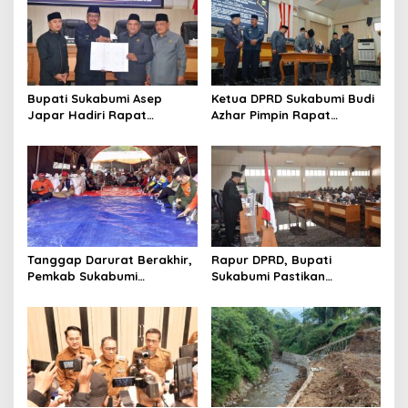
Bupati Sukabumi Asep
Ketua DPRD Sukabumi Budi
Japar Hadiri Rapat
Azhar Pimpin Rapat
Paripurna DPRD Bahas KUA-
Paripurna Bahas KUA-PPAS
PPAS dan Raperda
dan Raperda Tirta Jaya
Disabilitas
Tanggap Darurat Berakhir,
Rapur DPRD, Bupati
Pemkab Sukabumi
Sukabumi Pastikan
Pemulihan Cipta Mulya
Raperda APBD 2025 Siap
Dimulai
Jadi Perda