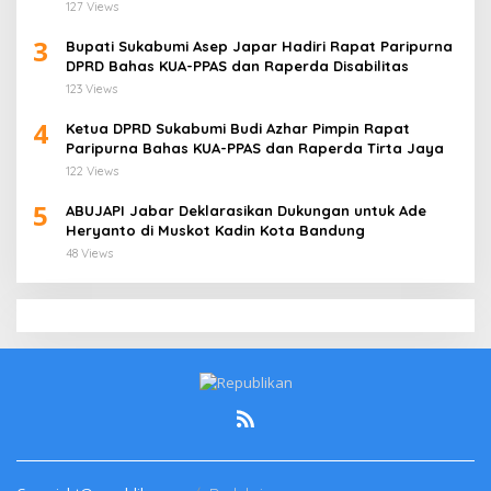
Jati Cirebon
127 Views
3
Bupati Sukabumi Asep Japar Hadiri Rapat Paripurna
DPRD Bahas KUA-PPAS dan Raperda Disabilitas
123 Views
4
Ketua DPRD Sukabumi Budi Azhar Pimpin Rapat
Paripurna Bahas KUA-PPAS dan Raperda Tirta Jaya
122 Views
5
ABUJAPI Jabar Deklarasikan Dukungan untuk Ade
Heryanto di Muskot Kadin Kota Bandung
48 Views