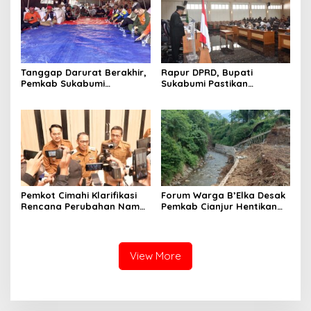
Tanggap Darurat Berakhir,
Rapur DPRD, Bupati
Pemkab Sukabumi
Sukabumi Pastikan
Pemulihan Cipta Mulya
Raperda APBD 2025 Siap
Dimulai
Jadi Perda
Pemkot Cimahi Klarifikasi
Forum Warga B’Elka Desak
Rencana Perubahan Nama
Pemkab Cianjur Hentikan
RSUD Cibabat Menjadi
Total Pembangunan Hotel
RSUD Wijaya Mulya
di Sempadan Sungai
View More