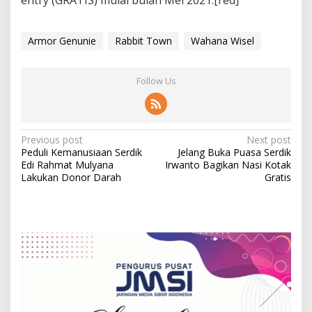
entry (GRATIS) mulai bulan Mei 2021.[red]
Armor Genunie
Rabbit Town
Wahana Wisel
Follow Us
P
Previous post
Next post
Peduli Kemanusiaan Serdik
Jelang Buka Puasa Serdik
o
Edi Rahmat Mulyana
Irwanto Bagikan Nasi Kotak
s
Lakukan Donor Darah
Gratis
t
n
a
v
i
g