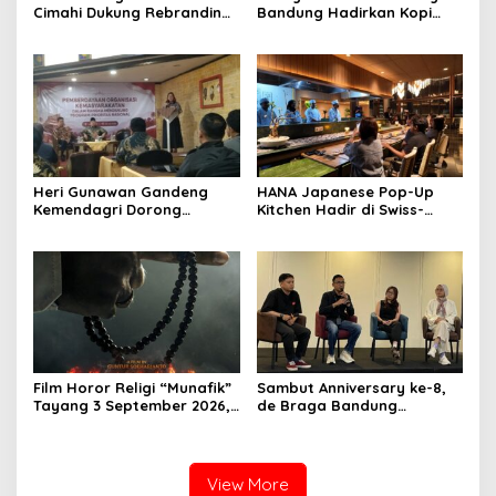
Cimahi Dukung Rebranding
Bandung Hadirkan Kopi
RSUD Cibabat, Tegaskan
Lokal Premium dengan Cita
Harus Diikuti Reformasi
Rasa Khas Nusantara
Pelayanan
Heri Gunawan Gandeng
HANA Japanese Pop-Up
Kemendagri Dorong
Kitchen Hadir di Swiss-
Pemberdayaan Ormas di
Belresort Dago Heritage
Sukabumi
Bandung, Tawarkan
Pengalaman Omakase
Eksklusif
Film Horor Religi “Munafik”
Sambut Anniversary ke-8,
Tayang 3 September 2026,
de Braga Bandung
Arya Saloka Perankan
Hadirkan Pameran Seni
Ustadz Ahli Ruqyah
“Studio di Jam 3.30”
View More