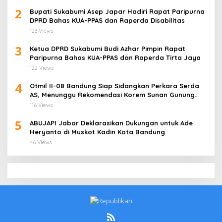
2
Bupati Sukabumi Asep Japar Hadiri Rapat Paripurna
DPRD Bahas KUA-PPAS dan Raperda Disabilitas
123 Views
3
Ketua DPRD Sukabumi Budi Azhar Pimpin Rapat
Paripurna Bahas KUA-PPAS dan Raperda Tirta Jaya
122 Views
4
Otmil II-08 Bandung Siap Sidangkan Perkara Serda
AS, Menunggu Rekomendasi Korem Sunan Gunung
Jati Cirebon
116 Views
5
ABUJAPI Jabar Deklarasikan Dukungan untuk Ade
Heryanto di Muskot Kadin Kota Bandung
46 Views