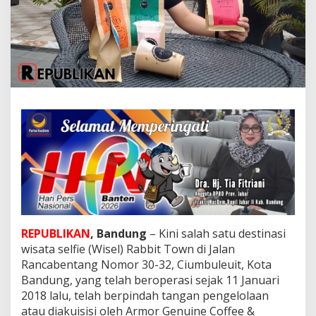
d
i
W
a
h
a
n
a
W
i
s
e
l
R
a
b
b
i
REPUBLIKAN
, Bandung
– Kini salah satu destinasi
t
T
wisata selfie (Wisel) Rabbit Town di Jalan
o
Rancabentang Nomor 30-32, Ciumbuleuit, Kota
w
Bandung, yang telah beroperasi sejak 11 Januari
n
2018 lalu, telah berpindah tangan pengelolaan
atau diakuisisi oleh Armor Genuine Coffee &