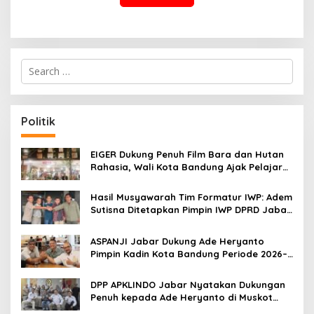
S
e
a
r
c
Politik
h
f
o
EIGER Dukung Penuh Film Bara dan Hutan
r
Rahasia, Wali Kota Bandung Ajak Pelajar
:
Menonton
Hasil Musyawarah Tim Formatur IWP: Adem
Sutisna Ditetapkan Pimpin IWP DPRD Jabar
Periode 2026–2028
ASPANJI Jabar Dukung Ade Heryanto
Pimpin Kadin Kota Bandung Periode 2026–
2031
DPP APKLINDO Jabar Nyatakan Dukungan
Penuh kepada Ade Heryanto di Muskot
Kadin Kota Bandung