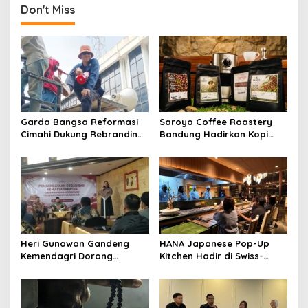
Don't Miss
Garda Bangsa Reformasi
Saroyo Coffee Roastery
Cimahi Dukung Rebranding
Bandung Hadirkan Kopi
RSUD Cibabat, Tegaskan
Lokal Premium dengan Cita
Harus Diikuti Reformasi
Rasa Khas Nusantara
Pelayanan
Heri Gunawan Gandeng
HANA Japanese Pop-Up
Kemendagri Dorong
Kitchen Hadir di Swiss-
Pemberdayaan Ormas di
Belresort Dago Heritage
Sukabumi
Bandung, Tawarkan
Pengalaman Omakase
Eksklusif