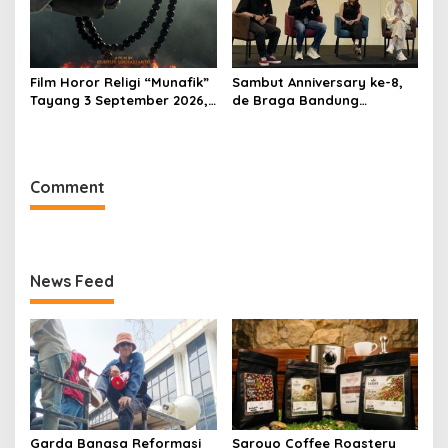
Film Horor Religi “Munafik”
Sambut Anniversary ke-8,
Tayang 3 September 2026,
de Braga Bandung
Arya Saloka Perankan
Hadirkan Pameran Seni
Ustadz Ahli Ruqyah
“Studio di Jam 3.30”
Comment
News Feed
Garda Bangsa Reformasi
Saroyo Coffee Roastery