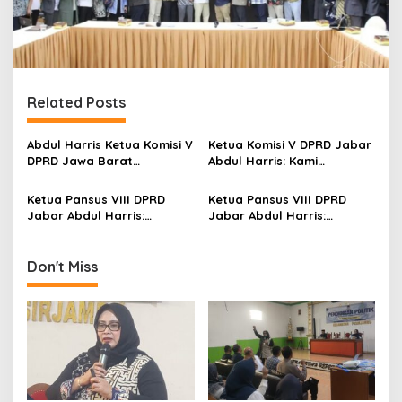
Related Posts
Abdul Harris Ketua Komisi V
Ketua Komisi V DPRD Jabar
DPRD Jawa Barat
Abdul Harris: Kami
Menghadiri Pelantikan
Mendorong Penambahan
Dewan Hakim STQH Tingkat
Alat Kesehatan di RS
Ketua Pansus VIII DPRD
Ketua Pansus VIII DPRD
Jabar
Sariningsih
Jabar Abdul Harris:
Jabar Abdul Harris:
Pemprov Jabar Perlu Hati-
Pemprov Semarang Sudah
Hati Dalam Pengembangan
Ada Holding Company
Usaha Migas
Pengelolaan Minyak Bumi &
Don't Miss
gas