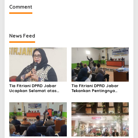
Comment
News Feed
Tia Fitriani DPRD Jabar
Tia Fitriani DPRD Jabar
Ucapkan Selamat atas
Tekankan Pentingnya
Mubes IWP dan Terpilihnya
Pendidikan Politik untuk
Adem Sutisna sebagai
Perkuat Kader NasDem di
Ketua IWP Jabar
Kabupaten Bandung