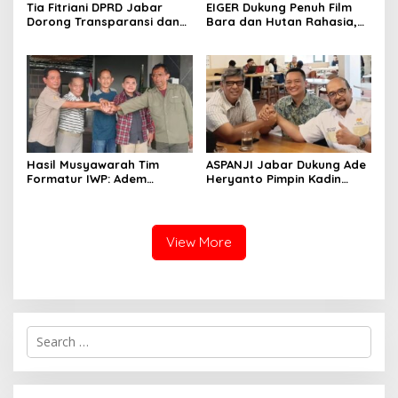
Tia Fitriani DPRD Jabar
EIGER Dukung Penuh Film
Dorong Transparansi dan
Bara dan Hutan Rahasia,
Pengawasan Program
Wali Kota Bandung Ajak
Pemprov Jabar hingga
Pelajar Menonton
Tingkat Desa
Hasil Musyawarah Tim
ASPANJI Jabar Dukung Ade
Formatur IWP: Adem
Heryanto Pimpin Kadin
Sutisna Ditetapkan Pimpin
Kota Bandung Periode
IWP DPRD Jabar Periode
2026–2031
2026–2028
View More
S
e
a
r
c