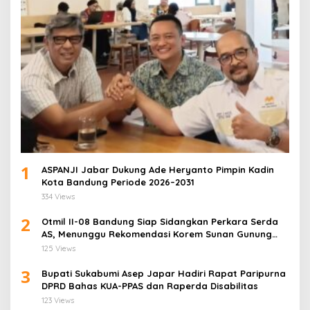
1
ASPANJI Jabar Dukung Ade Heryanto Pimpin Kadin
Kota Bandung Periode 2026–2031
334 Views
2
Otmil II-08 Bandung Siap Sidangkan Perkara Serda
AS, Menunggu Rekomendasi Korem Sunan Gunung
Jati Cirebon
125 Views
3
Bupati Sukabumi Asep Japar Hadiri Rapat Paripurna
DPRD Bahas KUA-PPAS dan Raperda Disabilitas
123 Views