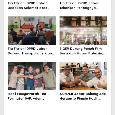
Tia Fitriani DPRD Jabar
Tia Fitriani DPRD Jabar
Ucapkan Selamat atas
Tekankan Pentingnya
Mubes IWP dan Terpilihnya
Pendidikan Politik untuk
Adem Sutisna sebagai
Perkuat Kader NasDem di
Ketua IWP Jabar
Kabupaten Bandung
Tia Fitriani DPRD Jabar
EIGER Dukung Penuh Film
Dorong Transparansi dan
Bara dan Hutan Rahasia,
Pengawasan Program
Wali Kota Bandung Ajak
Pemprov Jabar hingga
Pelajar Menonton
Tingkat Desa
Hasil Musyawarah Tim
ASPANJI Jabar Dukung Ade
Formatur IWP: Adem
Heryanto Pimpin Kadin
Sutisna Ditetapkan Pimpin
Kota Bandung Periode
IWP DPRD Jabar Periode
2026–2031
2026–2028