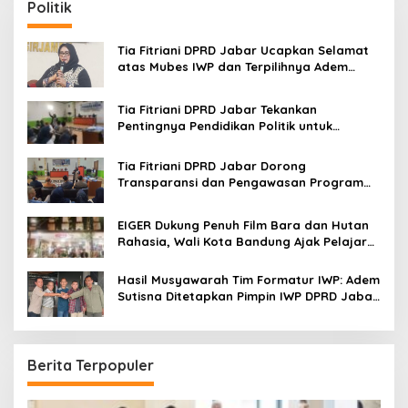
Politik
h
f
o
Tia Fitriani DPRD Jabar Ucapkan Selamat
r
atas Mubes IWP dan Terpilihnya Adem
:
Sutisna sebagai Ketua IWP Jabar
Tia Fitriani DPRD Jabar Tekankan
Pentingnya Pendidikan Politik untuk
Perkuat Kader NasDem di Kabupaten
Bandung
Tia Fitriani DPRD Jabar Dorong
Transparansi dan Pengawasan Program
Pemprov Jabar hingga Tingkat Desa
EIGER Dukung Penuh Film Bara dan Hutan
Rahasia, Wali Kota Bandung Ajak Pelajar
Menonton
Hasil Musyawarah Tim Formatur IWP: Adem
Sutisna Ditetapkan Pimpin IWP DPRD Jabar
Periode 2026–2028
Berita Terpopuler