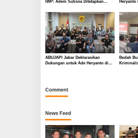
IWP: Adem Sutisna Ditetapkan
Heryanto 
Pimpin IWP DPRD Jabar Periode
Bandung 
2026–2028
ABUJAPI Jabar Deklarasikan
Bedah Buk
Dukungan untuk Ade Heryanto di
Kriminali
Muskot Kadin Kota Bandung
dalam Pe
Comment
News Feed