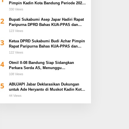
Pimpin Kadin Kota Bandung Periode 2026–
2031
330 Views
2
Bupati Sukabumi Asep Japar Hadiri Rapat
Paripurna DPRD Bahas KUA-PPAS dan
Raperda Disabilitas
123 Views
3
Ketua DPRD Sukabumi Budi Azhar Pimpin
Rapat Paripurna Bahas KUA-PPAS dan
Raperda Tirta Jaya
122 Views
4
Otmil II-08 Bandung Siap Sidangkan
Perkara Serda AS, Menunggu
Rekomendasi Korem Sunan Gunung Jati
108 Views
Cirebon
5
ABUJAPI Jabar Deklarasikan Dukungan
untuk Ade Heryanto di Muskot Kadin Kota
Bandung
44 Views