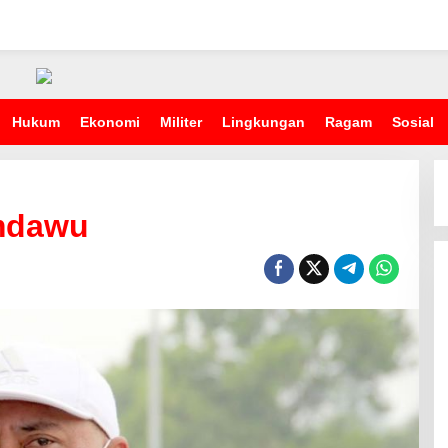
Hukum
Ekonomi
Militer
Lingkungan
Ragam
Sosial
umdawu