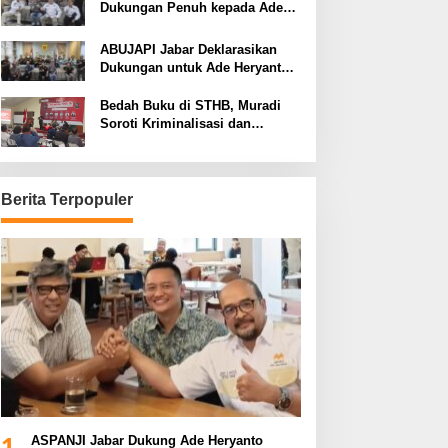
Dukungan Penuh kepada Ade
Heryanto di Muskot Kadin Kota
Bandung
ABUJAPI Jabar Deklarasikan
Dukungan untuk Ade Heryanto
di Muskot Kadin Kota Bandung
Bedah Buku di STHB, Muradi
Soroti Kriminalisasi dan
Dimensi Politik dalam
Penegakan Hukum
Berita Terpopuler
1
ASPANJI Jabar Dukung Ade Heryanto