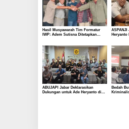
Hasil Musyawarah Tim Formatur
ASPANJI 
IWP: Adem Sutisna Ditetapkan
Heryanto 
Pimpin IWP DPRD Jabar Periode
Bandung 
2026–2028
ABUJAPI Jabar Deklarasikan
Bedah Buk
Dukungan untuk Ade Heryanto di
Kriminali
Muskot Kadin Kota Bandung
dalam Pe