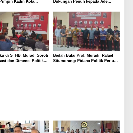
Pimpin Kadin Kota
Dukungan Penuh kepada Ade
Periode 2026–2031
Heryanto di Muskot Kadin Kota
Bandung
u di STHB, Muradi Soroti
Bedah Buku Prof. Muradi, Rafael
sasi dan Dimensi Politik
Situmorang: Pidana Politik Perlu
negakan Hukum
Dikaji Secara Objektif