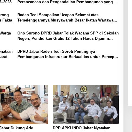
6–2028
Perencanaan dan Pengendalian Pembangunan yang
Tepat Sasaran
orong
Raden Tedi Sampaikan Ucapan Selamat atas
s Fakta
Terselenggaranya Musyawarah Besar Ikatan Wartawan
Parlemen DPRD Jabar
 Warga
Ono Surono DPRD Jabar Tolak Wacana SPP di Sekolah
Negeri, Pendidikan Gratis 12 Tahun Harus Dijamin
Negara
enataan
DPRD Jabar Raden Tedi Soroti Pentingnya
arat
Pembangunan Infrastruktur Berkualitas untuk Percepat
Pertumbuhan Daerah
Jabar Dukung Ade
DPP APKLINDO Jabar Nyatakan