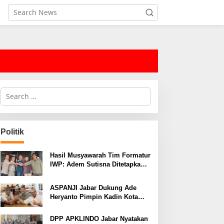
S
e
a
r
c
Politik
h
f
o
Hasil Musyawarah Tim Formatur
r
IWP: Adem Sutisna Ditetapkan
:
Pimpin IWP DPRD Jabar
Periode 2026–2028
ASPANJI Jabar Dukung Ade
Heryanto Pimpin Kadin Kota
Bandung Periode 2026–2031
DPP APKLINDO Jabar Nyatakan