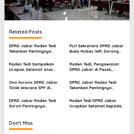
Related Posts
DPRD Jabar Raden Tedi
PLH Sekretaris DPRD Jabar
Tekankan Pentingnya
Buka Mubes IWP, Dorong
Perencanaan dan
Wartawan Parlemen
Pengendalian
Perkuat Jurnalisme
Raden Tedi Sampaikan
Raden Tedi, Pengawasan
Pembangunan yang Tepat
Berbasis Fakta
Ucapan Selamat atas
DPRD Jabar di Paseh,
Sasaran
Terselenggaranya
Warga Keluhkan Jalan
Musyawarah Besar Ikatan
Rusak hingga KIS Dicoret
Ono Surono DPRD Jabar
DPRD Jabar Raden Tedi
Wartawan Parlemen DPRD
Tolak Wacana SPP di
Tekankan Pentingnya
Jabar
Sekolah Negeri, Pendidikan
Penataan Ruang dan
Gratis 12 Tahun Harus
Permukiman Berkelanjutan
DPRD Jabar Raden Tedi
Raden Tedi DPRD Jabar
Dijamin Negara
di Jawa Barat
Soroti Pentingnya
Ucapkan Selamat kepada
Pembangunan
Slamet Ariyadi, Ketua
Infrastruktur Berkualitas
Umum BM PAN Periode
untuk Percepat
2026-2031
Don't Miss
Pertumbuhan Daerah