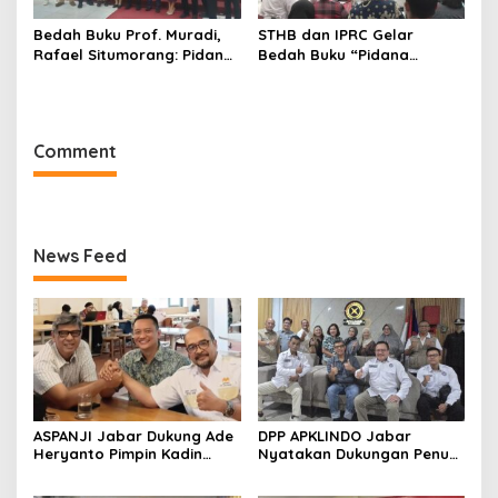
Bedah Buku Prof. Muradi,
STHB dan IPRC Gelar
Rafael Situmorang: Pidana
Bedah Buku “Pidana
Politik Perlu Dikaji Secara
Politik”, Bahas Obstruction
Objektif
of Justice hingga Amnesti
Presiden
Comment
News Feed
ASPANJI Jabar Dukung Ade
DPP APKLINDO Jabar
Heryanto Pimpin Kadin
Nyatakan Dukungan Penuh
Kota Bandung Periode
kepada Ade Heryanto di
2026–2031
Muskot Kadin Kota