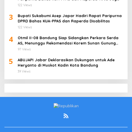
122 Views
3
Bupati Sukabumi Asep Japar Hadiri Rapat Paripurna
DPRD Bahas KUA-PPAS dan Raperda Disabilitas
122 Views
4
Otmil II-08 Bandung Siap Sidangkan Perkara Serda
AS, Menunggu Rekomendasi Korem Sunan Gunung
Jati Cirebon
97 Views
5
ABUJAPI Jabar Deklarasikan Dukungan untuk Ade
Heryanto di Muskot Kadin Kota Bandung
39 Views