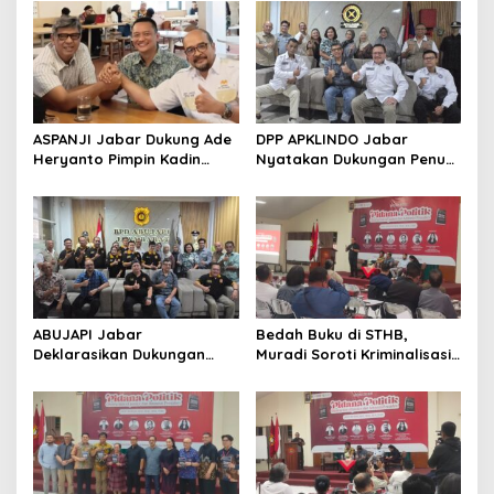
ASPANJI Jabar Dukung Ade
DPP APKLINDO Jabar
Heryanto Pimpin Kadin
Nyatakan Dukungan Penuh
Kota Bandung Periode
kepada Ade Heryanto di
2026–2031
Muskot Kadin Kota
Bandung
ABUJAPI Jabar
Bedah Buku di STHB,
Deklarasikan Dukungan
Muradi Soroti Kriminalisasi
untuk Ade Heryanto di
dan Dimensi Politik dalam
Muskot Kadin Kota
Penegakan Hukum
Bandung