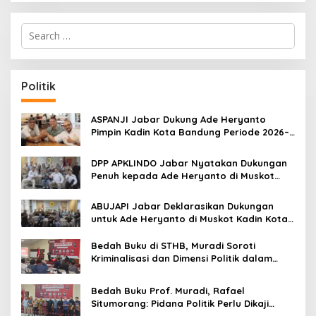
S
e
a
r
c
Politik
h
f
o
ASPANJI Jabar Dukung Ade Heryanto
r
Pimpin Kadin Kota Bandung Periode 2026–
:
2031
DPP APKLINDO Jabar Nyatakan Dukungan
Penuh kepada Ade Heryanto di Muskot
Kadin Kota Bandung
ABUJAPI Jabar Deklarasikan Dukungan
untuk Ade Heryanto di Muskot Kadin Kota
Bandung
Bedah Buku di STHB, Muradi Soroti
Kriminalisasi dan Dimensi Politik dalam
Penegakan Hukum
Bedah Buku Prof. Muradi, Rafael
Situmorang: Pidana Politik Perlu Dikaji