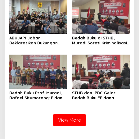
Bandung
ABUJAPI Jabar
Bedah Buku di STHB,
Deklarasikan Dukungan
Muradi Soroti Kriminalisasi
untuk Ade Heryanto di
dan Dimensi Politik dalam
Muskot Kadin Kota
Penegakan Hukum
Bandung
Bedah Buku Prof. Muradi,
STHB dan IPRC Gelar
Rafael Situmorang: Pidana
Bedah Buku “Pidana
Politik Perlu Dikaji Secara
Politik”, Bahas Obstruction
Objektif
of Justice hingga Amnesti
Presiden
View More