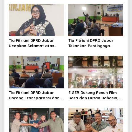
Tia Fitriani DPRD Jabar
Tia Fitriani DPRD Jabar
Ucapkan Selamat atas
Tekankan Pentingnya
Mubes IWP dan Terpilihnya
Pendidikan Politik untuk
Adem Sutisna sebagai
Perkuat Kader NasDem di
Ketua IWP Jabar
Kabupaten Bandung
Tia Fitriani DPRD Jabar
EIGER Dukung Penuh Film
Dorong Transparansi dan
Bara dan Hutan Rahasia,
Pengawasan Program
Wali Kota Bandung Ajak
Pemprov Jabar hingga
Pelajar Menonton
Tingkat Desa