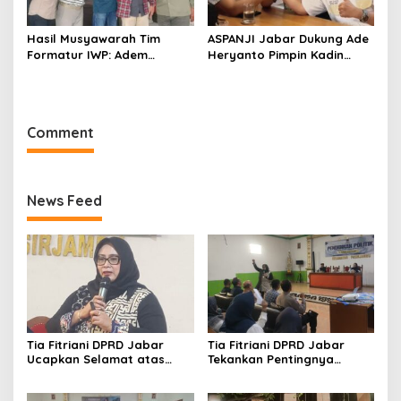
Hasil Musyawarah Tim
ASPANJI Jabar Dukung Ade
Formatur IWP: Adem
Heryanto Pimpin Kadin
Sutisna Ditetapkan Pimpin
Kota Bandung Periode
IWP DPRD Jabar Periode
2026–2031
2026–2028
Comment
News Feed
Tia Fitriani DPRD Jabar
Tia Fitriani DPRD Jabar
Ucapkan Selamat atas
Tekankan Pentingnya
Mubes IWP dan Terpilihnya
Pendidikan Politik untuk
Adem Sutisna sebagai
Perkuat Kader NasDem di