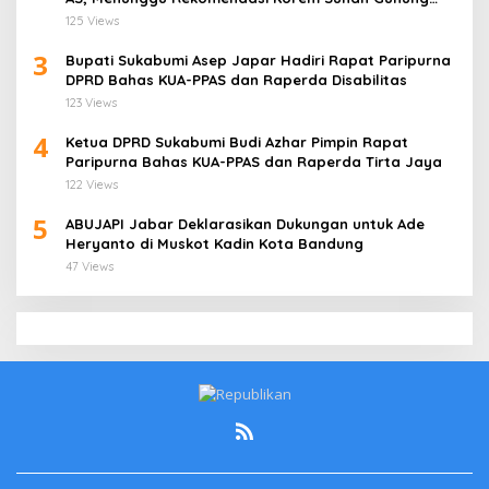
Jati Cirebon
125 Views
3
Bupati Sukabumi Asep Japar Hadiri Rapat Paripurna
DPRD Bahas KUA-PPAS dan Raperda Disabilitas
123 Views
4
Ketua DPRD Sukabumi Budi Azhar Pimpin Rapat
Paripurna Bahas KUA-PPAS dan Raperda Tirta Jaya
122 Views
5
ABUJAPI Jabar Deklarasikan Dukungan untuk Ade
Heryanto di Muskot Kadin Kota Bandung
47 Views