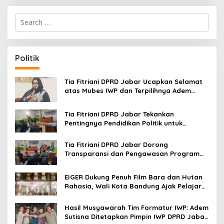
S
e
a
r
c
Politik
h
f
o
Tia Fitriani DPRD Jabar Ucapkan Selamat
r
atas Mubes IWP dan Terpilihnya Adem
:
Sutisna sebagai Ketua IWP Jabar
Tia Fitriani DPRD Jabar Tekankan
Pentingnya Pendidikan Politik untuk
Perkuat Kader NasDem di Kabupaten
Bandung
Tia Fitriani DPRD Jabar Dorong
Transparansi dan Pengawasan Program
Pemprov Jabar hingga Tingkat Desa
EIGER Dukung Penuh Film Bara dan Hutan
Rahasia, Wali Kota Bandung Ajak Pelajar
Menonton
Hasil Musyawarah Tim Formatur IWP: Adem
Sutisna Ditetapkan Pimpin IWP DPRD Jabar