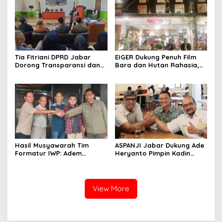
Ketua IWP Jabar
Kabupaten Bandung
Tia Fitriani DPRD Jabar
EIGER Dukung Penuh Film
Dorong Transparansi dan
Bara dan Hutan Rahasia,
Pengawasan Program
Wali Kota Bandung Ajak
Pemprov Jabar hingga
Pelajar Menonton
Tingkat Desa
Hasil Musyawarah Tim
ASPANJI Jabar Dukung Ade
Formatur IWP: Adem
Heryanto Pimpin Kadin
Sutisna Ditetapkan Pimpin
Kota Bandung Periode
IWP DPRD Jabar Periode
2026–2031
2026–2028
View More