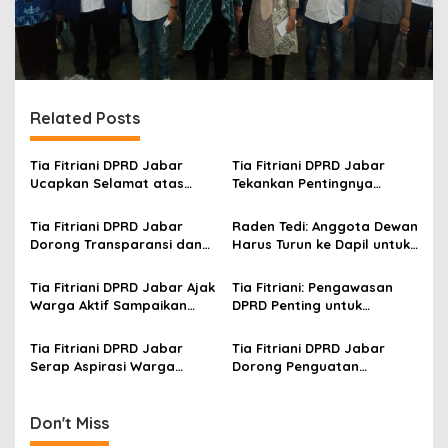
Related Posts
Tia Fitriani DPRD Jabar
Tia Fitriani DPRD Jabar
Ucapkan Selamat atas
Tekankan Pentingnya
Mubes IWP dan Terpilihnya
Pendidikan Politik untuk
Adem Sutisna sebagai
Perkuat Kader NasDem di
Tia Fitriani DPRD Jabar
Raden Tedi: Anggota Dewan
Ketua IWP Jabar
Kabupaten Bandung
Dorong Transparansi dan
Harus Turun ke Dapil untuk
Pengawasan Program
Awasi Program
Pemprov Jabar hingga
Pembangunan Jabar
Tia Fitriani DPRD Jabar Ajak
Tia Fitriani: Pengawasan
Tingkat Desa
Warga Aktif Sampaikan
DPRD Penting untuk
Masukan dan Evaluasi
Pastikan Program Pemprov
pada Pengawasan
Jabar Tepat Sasaran
Tia Fitriani DPRD Jabar
Tia Fitriani DPRD Jabar
Program Pemprov Jabar
Serap Aspirasi Warga
Dorong Penguatan
Mekarmaju dalam Kegiatan
Pengawasan Program
Pengawasan Pemerintahan
Pemprov Jabar hingga
Tingkat Desa
Don't Miss