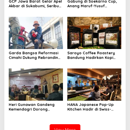
GCP Jawa Barat Gelar Apel
Gabung di Soekarno Cup,
Akbar di Sukabumi, Seribu
Anang Maruf-Yusuf
Kader Hadir
Ekodono: Wadahi Talenta
Muda dari Pelosok Tanah
Air
Garda Bangsa Reformasi
Saroyo Coffee Roastery
Cimahi Dukung Rebranding
Bandung Hadirkan Kopi
RSUD Cibabat, Tegaskan
Lokal Premium dengan Cita
Harus Diikuti Reformasi
Rasa Khas Nusantara
Pelayanan
Heri Gunawan Gandeng
HANA Japanese Pop-Up
Kemendagri Dorong
Kitchen Hadir di Swiss-
Pemberdayaan Ormas di
Belresort Dago Heritage
Sukabumi
Bandung, Tawarkan
Pengalaman Omakase
Eksklusif
View More