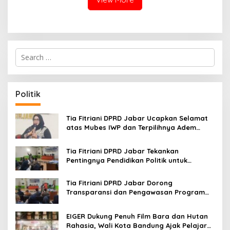
S
e
a
r
c
Politik
h
f
o
Tia Fitriani DPRD Jabar Ucapkan Selamat
r
atas Mubes IWP dan Terpilihnya Adem
:
Sutisna sebagai Ketua IWP Jabar
Tia Fitriani DPRD Jabar Tekankan
Pentingnya Pendidikan Politik untuk
Perkuat Kader NasDem di Kabupaten
Bandung
Tia Fitriani DPRD Jabar Dorong
Transparansi dan Pengawasan Program
Pemprov Jabar hingga Tingkat Desa
EIGER Dukung Penuh Film Bara dan Hutan
Rahasia, Wali Kota Bandung Ajak Pelajar