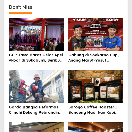
Nutrition di Bandung
Ramadan
Don't Miss
GCP Jawa Barat Gelar Apel
Gabung di Soekarno Cup,
Akbar di Sukabumi, Seribu
Anang Maruf-Yusuf
Kader Hadir
Ekodono: Wadahi Talenta
Muda dari Pelosok Tanah
Air
Garda Bangsa Reformasi
Saroyo Coffee Roastery
Cimahi Dukung Rebranding
Bandung Hadirkan Kopi
RSUD Cibabat, Tegaskan
Lokal Premium dengan Cita
Harus Diikuti Reformasi
Rasa Khas Nusantara
Pelayanan