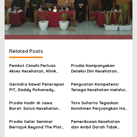
Related Posts
Pemkot Cimahi Perluas
Prodia Kampanyekan
Akses Kesehatan, Klinik
Deteksi Dini Kesehatan
Sore Resmi Beroperasi di
Perempuan melalui Tes HPV
Dua Puskesmas
DNA
Gerindra Kawal Penerapan
Penguatan Kompetensi
PIT, Daddy Rohanady
Tenaga Kesehatan melalui
Tekankan Keadilan bagi
SIMPONI: Inovasi Poltekkes
Nelayan Tradisional
Kemenkes Bandung
Prodia Hadir di Jawa
Toto Suharto Tegaskan
Barat: Solusi Kesehatan
Komitmen Perjuangkan Hak
Terintegrasi dari
Pendidikan dan Kesehatan
Laboratorium hingga
Masyarakat Jawa Barat
Prodia Gelar Seminar
Pemeriksaan Kesehatan
Homecare
Bertajuk Beyond The Plate:
dan Ambil Darah Tidak
The Power of Personalized
Membatalkan Puasa