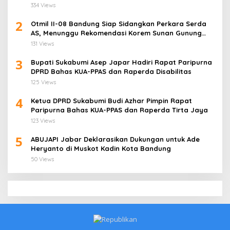
334 Views
2
Otmil II-08 Bandung Siap Sidangkan Perkara Serda
AS, Menunggu Rekomendasi Korem Sunan Gunung
Jati Cirebon
131 Views
3
Bupati Sukabumi Asep Japar Hadiri Rapat Paripurna
DPRD Bahas KUA-PPAS dan Raperda Disabilitas
125 Views
4
Ketua DPRD Sukabumi Budi Azhar Pimpin Rapat
Paripurna Bahas KUA-PPAS dan Raperda Tirta Jaya
123 Views
5
ABUJAPI Jabar Deklarasikan Dukungan untuk Ade
Heryanto di Muskot Kadin Kota Bandung
50 Views