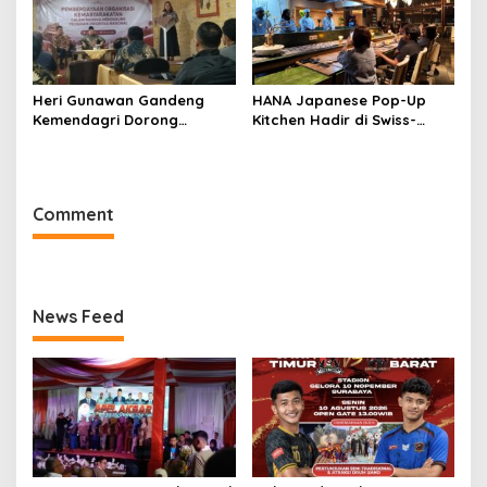
Heri Gunawan Gandeng
HANA Japanese Pop-Up
Kemendagri Dorong
Kitchen Hadir di Swiss-
Pemberdayaan Ormas di
Belresort Dago Heritage
Sukabumi
Bandung, Tawarkan
Pengalaman Omakase
Eksklusif
Comment
News Feed