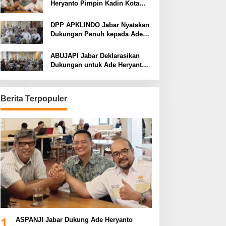
Heryanto Pimpin Kadin Kota
Bandung Periode 2026–2031
DPP APKLINDO Jabar Nyatakan
Dukungan Penuh kepada Ade
Heryanto di Muskot Kadin Kota
Bandung
ABUJAPI Jabar Deklarasikan
Dukungan untuk Ade Heryanto
di Muskot Kadin Kota Bandung
Berita Terpopuler
1
ASPANJI Jabar Dukung Ade Heryanto