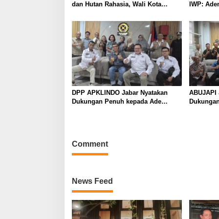
dan Hutan Rahasia, Wali Kota
IWP: Adem
Bandung Ajak Pelajar Menonton
Pimpin I
2026–202
DPP APKLINDO Jabar Nyatakan
ABUJAPI 
Dukungan Penuh kepada Ade
Dukungan
Heryanto di Muskot Kadin Kota
Muskot K
Bandung
Comment
News Feed