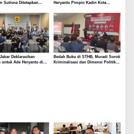
 Sutisna Ditetapkan
Heryanto Pimpin Kadin Kota
WP DPRD Jabar Periode
Bandung Periode 2026–2031
8
Jabar Deklarasikan
Bedah Buku di STHB, Muradi Soroti
 untuk Ade Heryanto di
Kriminalisasi dan Dimensi Politik
adin Kota Bandung
dalam Penegakan Hukum