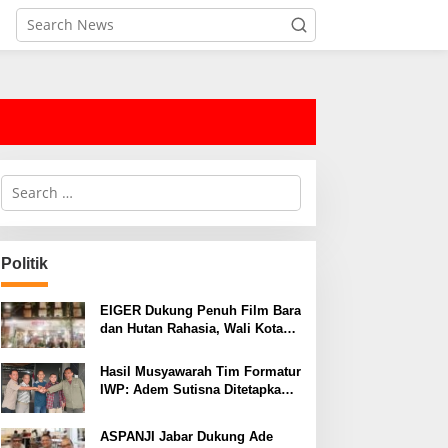
S
e
a
r
c
Politik
h
f
o
EIGER Dukung Penuh Film Bara
r
dan Hutan Rahasia, Wali Kota
:
Bandung Ajak Pelajar Menonton
Hasil Musyawarah Tim Formatur
IWP: Adem Sutisna Ditetapkan
Pimpin IWP DPRD Jabar
Periode 2026–2028
ASPANJI Jabar Dukung Ade