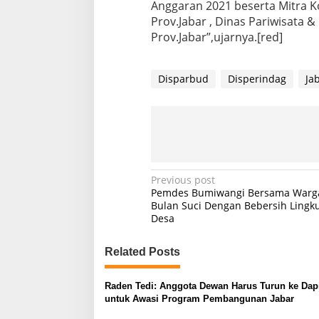
Anggaran 2021 beserta Mitra Ko
d
J
Prov.Jabar , Dinas Pariwisata 
a
Prov.Jabar”,ujarnya.[red]
b
a
r
Disparbud
Disperindag
Ja
P
Previous post
Pemdes Bumiwangi Bersama Warg
o
Bulan Suci Dengan Bebersih Lingk
Desa
s
t
Related Posts
n
a
Raden Tedi: Anggota Dewan Harus Turun ke Dap
v
untuk Awasi Program Pembangunan Jabar