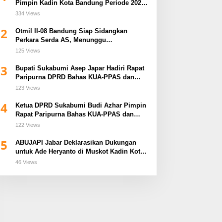
Pimpin Kadin Kota Bandung Periode 2026–
2031
334 Views
2
Otmil II-08 Bandung Siap Sidangkan
Perkara Serda AS, Menunggu
Rekomendasi Korem Sunan Gunung Jati
125 Views
Cirebon
3
Bupati Sukabumi Asep Japar Hadiri Rapat
Paripurna DPRD Bahas KUA-PPAS dan
Raperda Disabilitas
123 Views
4
Ketua DPRD Sukabumi Budi Azhar Pimpin
Rapat Paripurna Bahas KUA-PPAS dan
Raperda Tirta Jaya
122 Views
5
ABUJAPI Jabar Deklarasikan Dukungan
untuk Ade Heryanto di Muskot Kadin Kota
Bandung
46 Views