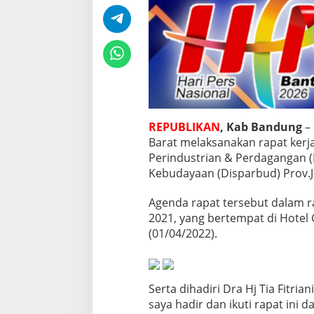
g
a
n
D
i
s
p
e
r
i
REPUBLIKAN
, Kab Bandung
– 
n
Barat melaksanakan rapat kerja
d
Perindustrian & Perdagangan (D
a
g
Kebudayaan (Disparbud) Prov.J
d
a
Agenda rapat tersebut dalam 
n
2021, yang bertempat di Hote
D
(01/04/2022).
i
s
p
a
r
Serta dihadiri Dra Hj Tia Fitria
b
saya hadir dan ikuti rapat in
u