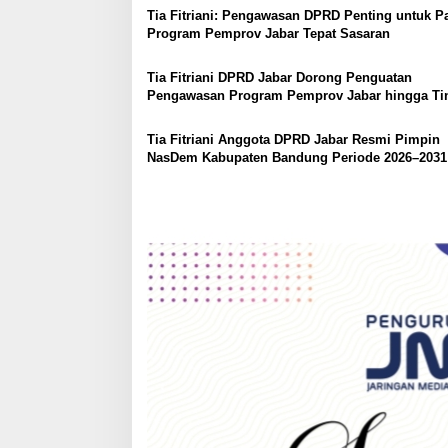
i
Tia Fitriani: Pengawasan DPRD Penting untuk P
g
Program Pemprov Jabar Tepat Sasaran
a
Tia Fitriani DPRD Jabar Dorong Penguatan
t
Pengawasan Program Pemprov Jabar hingga Ti
i
Desa
o
Tia Fitriani Anggota DPRD Jabar Resmi Pimpin
NasDem Kabupaten Bandung Periode 2026–2031
n