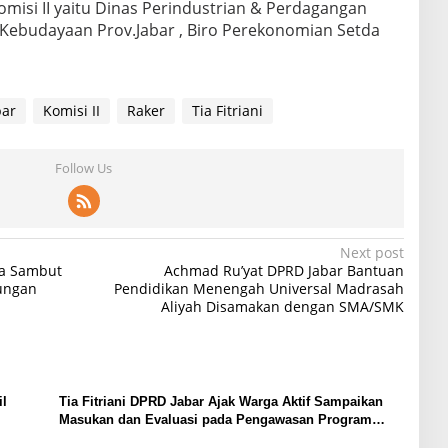
misi II yaitu Dinas Perindustrian & Perdagangan
& Kebudayaan Prov.Jabar , Biro Perekonomian Setda
bar
Komisi II
Raker
Tia Fitriani
Follow Us
Next post
a Sambut
Achmad Ru’yat DPRD Jabar Bantuan
ungan
Pendidikan Menengah Universal Madrasah
Aliyah Disamakan dengan SMA/SMK
il
Tia Fitriani DPRD Jabar Ajak Warga Aktif Sampaikan
Masukan dan Evaluasi pada Pengawasan Program
Pemprov Jabar