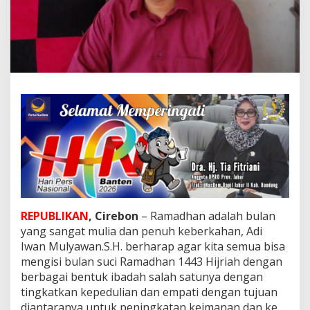
T
i
n
g
k
a
t
k
a
n
K
e
i
m
a
n
a
REPUBLIKAN
, Cirebon
– Ramadhan adalah bulan
n
,
yang sangat mulia dan penuh keberkahan, Adi
B
Iwan Mulyawan.S.H. berharap agar kita semua bisa
a
mengisi bulan suci Ramadhan 1443 Hijriah dengan
n
berbagai bentuk ibadah salah satunya dengan
t
tingkatkan kepedulian dan empati dengan tujuan
u
l
diantaranya untuk peningkatan keimanan dan ke