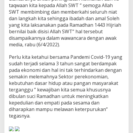
a
taqwaan kita kepada Allah SWT ” semoga Allah
h
SWT membimbing dan memberkahi seluruh niat
M
dan langkah kita sehingga ibadah dan amal Soleh
e
r
yang kita laksanakan pada Ramadhan 1443 Hijriah
e
bernilai baik disisi Allah SWT” hal tersebut
k
disampaikannya dalam wawancara dengan awak
a
media, rabu (6/4/2022).
Y
a
n
Perlu kita ketahui bersama Pandemi Covid-19 yang
g
sudah terjadi selama 3 tahun sangat berdampak
M
pada ekonomi dan hal ini tak terhindarkan dengan
e
semakin melemahnya Sektor perekonomian,
m
kebutuhan dasar hidup atau pangan masyarakat
b
u
terganggu ” kewajiban kita semua khususnya
t
dibulan suci Ramadhan untuk meningkatkan
u
kepedulian dan empati pada sesama dan
h
diharapkan mampu melawan keterpurukan”
k
a
tegasnya.
n