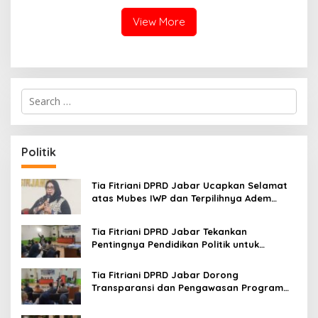
Pengalaman Omakase
Eksklusif
View More
S
e
a
r
c
Politik
h
f
o
Tia Fitriani DPRD Jabar Ucapkan Selamat
r
atas Mubes IWP dan Terpilihnya Adem
:
Sutisna sebagai Ketua IWP Jabar
Tia Fitriani DPRD Jabar Tekankan
Pentingnya Pendidikan Politik untuk
Perkuat Kader NasDem di Kabupaten
Bandung
Tia Fitriani DPRD Jabar Dorong
Transparansi dan Pengawasan Program
Pemprov Jabar hingga Tingkat Desa