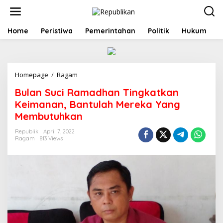
S
k
i
p
Home
Peristiwa
Pemerintahan
Politik
Hukum
t
o
c
o
Homepage
/
Ragam
B
n
u
t
Bulan Suci Ramadhan Tingkatkan
l
e
a
n
Keimanan, Bantulah Mereka Yang
n
t
Membutuhkan
S
u
Republik
April 7, 2022
c
Ragam
813 Views
i
R
a
m
a
d
h
a
n