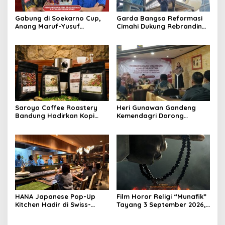
Gabung di Soekarno Cup,
Garda Bangsa Reformasi
Anang Maruf-Yusuf
Cimahi Dukung Rebranding
Ekodono: Wadahi Talenta
RSUD Cibabat, Tegaskan
Muda dari Pelosok Tanah
Harus Diikuti Reformasi
Air
Pelayanan
Saroyo Coffee Roastery
Heri Gunawan Gandeng
Bandung Hadirkan Kopi
Kemendagri Dorong
Lokal Premium dengan Cita
Pemberdayaan Ormas di
Rasa Khas Nusantara
Sukabumi
HANA Japanese Pop-Up
Film Horor Religi “Munafik”
Kitchen Hadir di Swiss-
Tayang 3 September 2026,
Belresort Dago Heritage
Arya Saloka Perankan
Bandung, Tawarkan
Ustadz Ahli Ruqyah