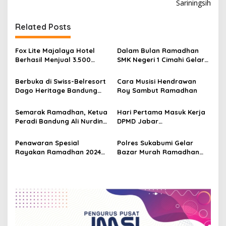
t
Sariningsih
n
Related Posts
a
v
Fox Lite Majalaya Hotel
Dalam Bulan Ramadhan
i
Berhasil Menjual 3.500
SMK Negeri 1 Cimahi Gelar
g
Paket Iftar di Ramadhan
SmartTren 2025
Berbuka di Swiss-Belresort
Cara Musisi Hendrawan
a
Dago Heritage Bandung
Roy Sambut Ramadhan
t
Tawarkan 100 Menu Pilihan
Selama Ramadhan
i
Semarak Ramadhan, Ketua
Hari Pertama Masuk Kerja
Peradi Bandung Ali Nurdin
DPMD Jabar
o
Gelar Berbagi Takzil dan
Menyelenggarakan
n
Buka Puasa 100 Anak Yatim
Tausyiah Ramadhan
Penawaran Spesial
Polres Sukabumi Gelar
Berdesa
Rayakan Ramadhan 2024
Bazar Murah Ramadhan
Bukber di Arion Suites Hotel
1444 H, Bantu Masyarakat
Bandung
Jelang Lebaran