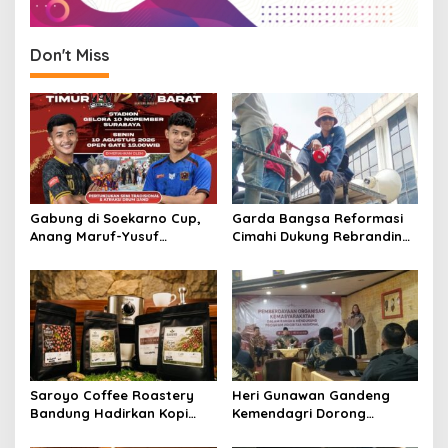
Don't Miss
Gabung di Soekarno Cup,
Garda Bangsa Reformasi
Anang Maruf-Yusuf
Cimahi Dukung Rebranding
Ekodono: Wadahi Talenta
RSUD Cibabat, Tegaskan
Muda dari Pelosok Tanah
Harus Diikuti Reformasi
Air
Pelayanan
Saroyo Coffee Roastery
Heri Gunawan Gandeng
Bandung Hadirkan Kopi
Kemendagri Dorong
Lokal Premium dengan Cita
Pemberdayaan Ormas di