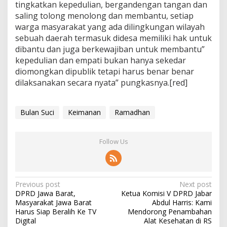
tingkatkan kepedulian, bergandengan tangan dan
saling tolong menolong dan membantu, setiap
warga masyarakat yang ada dilingkungan wilayah
sebuah daerah termasuk didesa memiliki hak untuk
dibantu dan juga berkewajiban untuk membantu”
kepedulian dan empati bukan hanya sekedar
diomongkan dipublik tetapi harus benar benar
dilaksanakan secara nyata” pungkasnya.[red]
Bulan Suci
Keimanan
Ramadhan
Follow Us
P
Previous post
Next post
DPRD Jawa Barat,
Ketua Komisi V DPRD Jabar
o
Masyarakat Jawa Barat
Abdul Harris: Kami
s
Harus Siap Beralih Ke TV
Mendorong Penambahan
Digital
Alat Kesehatan di RS