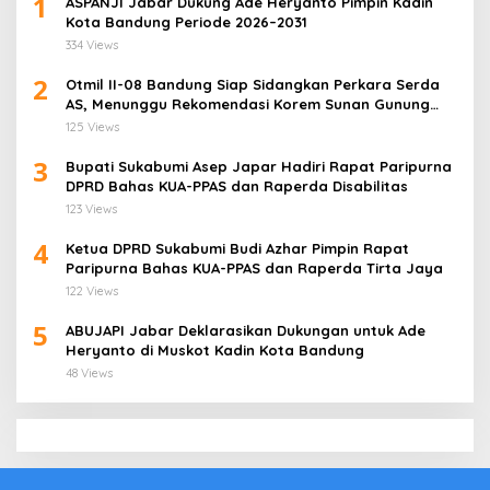
1
ASPANJI Jabar Dukung Ade Heryanto Pimpin Kadin
Kota Bandung Periode 2026–2031
334 Views
2
Otmil II-08 Bandung Siap Sidangkan Perkara Serda
AS, Menunggu Rekomendasi Korem Sunan Gunung
Jati Cirebon
125 Views
3
Bupati Sukabumi Asep Japar Hadiri Rapat Paripurna
DPRD Bahas KUA-PPAS dan Raperda Disabilitas
123 Views
4
Ketua DPRD Sukabumi Budi Azhar Pimpin Rapat
Paripurna Bahas KUA-PPAS dan Raperda Tirta Jaya
122 Views
5
ABUJAPI Jabar Deklarasikan Dukungan untuk Ade
Heryanto di Muskot Kadin Kota Bandung
48 Views