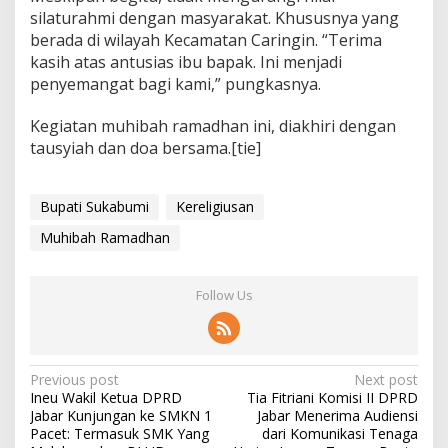
silaturahmi dengan masyarakat. Khususnya yang
berada di wilayah Kecamatan Caringin. “Terima
kasih atas antusias ibu bapak. Ini menjadi
penyemangat bagi kami,” pungkasnya.
Kegiatan muhibah ramadhan ini, diakhiri dengan
tausyiah dan doa bersama.[tie]
Bupati Sukabumi
Kereligiusan
Muhibah Ramadhan
Follow Us
P
Previous post
Next post
Ineu Wakil Ketua DPRD
Tia Fitriani Komisi II DPRD
o
Jabar Kunjungan ke SMKN 1
Jabar Menerima Audiensi
s
Pacet: Termasuk SMK Yang
dari Komunikasi Tenaga