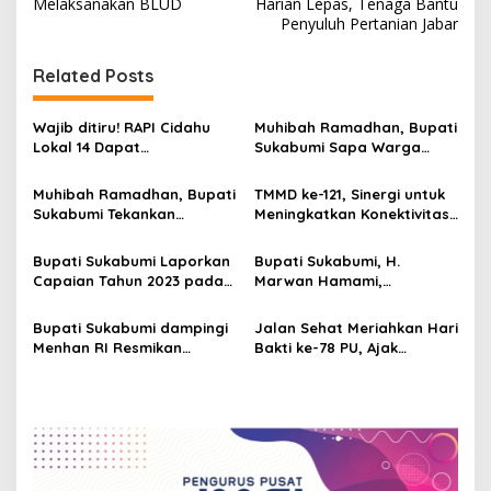
Melaksanakan BLUD
Harian Lepas, Tenaga Bantu
t
Penyuluh Pertanian Jabar
n
Related Posts
a
v
Wajib ditiru! RAPI Cidahu
Muhibah Ramadhan, Bupati
i
Lokal 14 Dapat
Sukabumi Sapa Warga
g
Penghargaan dari Bupati
Nagrog dengan Pesan
Sukabumi atas Peran Saat
Kebersamaan di Pondok
Muhibah Ramadhan, Bupati
TMMD ke-121, Sinergi untuk
a
Bencana
Pesantren Azzainiyah
Sukabumi Tekankan
Meningkatkan Konektivitas
t
Pentingnya Sinergitas
dan Ekonomi di Kabupaten
untuk Percepatan
Sukabumi
i
Bupati Sukabumi Laporkan
Bupati Sukabumi, H.
Pembangunan
Capaian Tahun 2023 pada
Marwan Hamami,
o
Rapat Paripurna DPRD
Mengawali Turnamen
n
Assalam Mini Soccer
Bupati Sukabumi dampingi
Jalan Sehat Meriahkan Hari
dengan Aroma Dakwah
Menhan RI Resmikan
Bakti ke-78 PU, Ajak
Program Sumur Bor dan
Masyarakat Dukung
Pipanisasi di Wilayah
Pembangunan
Rentan Kekeringan
Infrastruktur