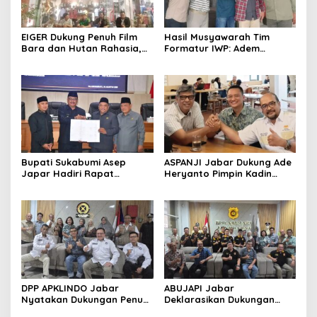
EIGER Dukung Penuh Film
Hasil Musyawarah Tim
Bara dan Hutan Rahasia,
Formatur IWP: Adem
Wali Kota Bandung Ajak
Sutisna Ditetapkan Pimpin
Pelajar Menonton
IWP DPRD Jabar Periode
2026–2028
Bupati Sukabumi Asep
ASPANJI Jabar Dukung Ade
Japar Hadiri Rapat
Heryanto Pimpin Kadin
Paripurna DPRD Bahas KUA-
Kota Bandung Periode
PPAS dan Raperda
2026–2031
Disabilitas
DPP APKLINDO Jabar
ABUJAPI Jabar
Nyatakan Dukungan Penuh
Deklarasikan Dukungan
kepada Ade Heryanto di
untuk Ade Heryanto di