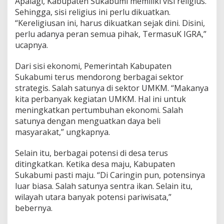
Apalagi, Kabupaten Sukabumi memiliki visi religius.
k
Sehingga, sisi religius ini perlu dikuatkan.
D
“Kereligiusan ini, harus dikuatkan sejak dini. Disini,
i
perlu adanya peran semua pihak, TermasuK IGRA,”
n
i
ucapnya.
Dari sisi ekonomi, Pemerintah Kabupaten
Sukabumi terus mendorong berbagai sektor
strategis. Salah satunya di sektor UMKM. “Makanya
kita perbanyak kegiatan UMKM. Hal ini untuk
meningkatkan pertumbuhan ekonomi. Salah
satunya dengan menguatkan daya beli
masyarakat,” ungkapnya.
Selain itu, berbagai potensi di desa terus
ditingkatkan. Ketika desa maju, Kabupaten
Sukabumi pasti maju. “Di Caringin pun, potensinya
luar biasa. Salah satunya sentra ikan. Selain itu,
wilayah utara banyak potensi pariwisata,”
bebernya.