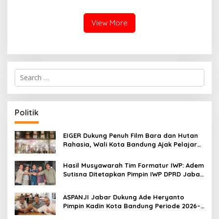
Muskot Kadin Kota
Muskot Kadin Kota
Bandung
Bandung
View More
S
e
a
r
c
Politik
h
f
o
EIGER Dukung Penuh Film Bara dan Hutan
r
Rahasia, Wali Kota Bandung Ajak Pelajar
:
Menonton
Hasil Musyawarah Tim Formatur IWP: Adem
Sutisna Ditetapkan Pimpin IWP DPRD Jabar
Periode 2026–2028
ASPANJI Jabar Dukung Ade Heryanto
Pimpin Kadin Kota Bandung Periode 2026–
2031