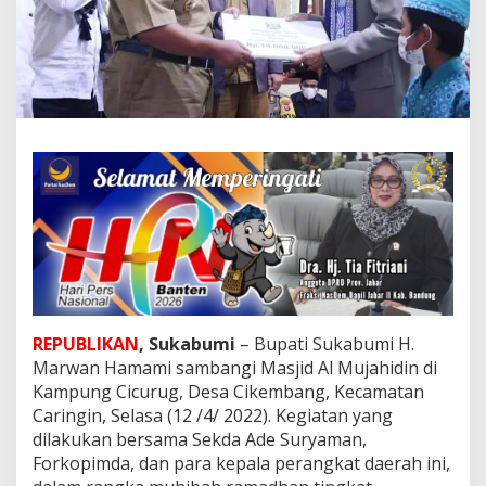
u
p
a
t
i
S
u
k
a
b
u
m
i
:
K
e
r
e
REPUBLIKAN
, Sukabumi
– Bupati Sukabumi H.
l
Marwan Hamami sambangi Masjid Al Mujahidin di
i
Kampung Cicurug, Desa Cikembang, Kecamatan
g
Caringin, Selasa (12 /4/ 2022). Kegiatan yang
i
dilakukan bersama Sekda Ade Suryaman,
u
s
Forkopimda, dan para kepala perangkat daerah ini,
a