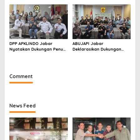
PPAS dan Raperda
2026–2031
Disabilitas
DPP APKLINDO Jabar
ABUJAPI Jabar
Nyatakan Dukungan Penuh
Deklarasikan Dukungan
kepada Ade Heryanto di
untuk Ade Heryanto di
Muskot Kadin Kota
Muskot Kadin Kota
Bandung
Bandung
Comment
News Feed