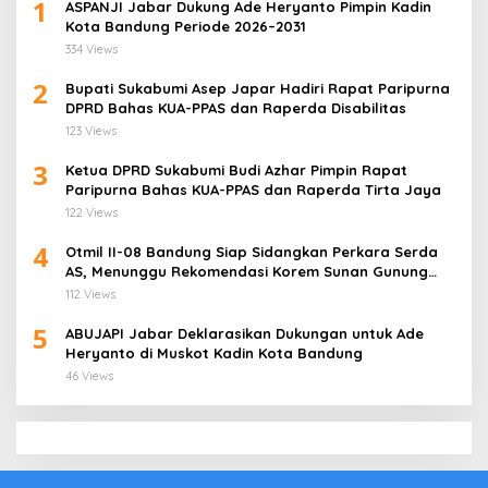
1
ASPANJI Jabar Dukung Ade Heryanto Pimpin Kadin
Kota Bandung Periode 2026–2031
334 Views
2
Bupati Sukabumi Asep Japar Hadiri Rapat Paripurna
DPRD Bahas KUA-PPAS dan Raperda Disabilitas
123 Views
3
Ketua DPRD Sukabumi Budi Azhar Pimpin Rapat
Paripurna Bahas KUA-PPAS dan Raperda Tirta Jaya
122 Views
4
Otmil II-08 Bandung Siap Sidangkan Perkara Serda
AS, Menunggu Rekomendasi Korem Sunan Gunung
Jati Cirebon
112 Views
5
ABUJAPI Jabar Deklarasikan Dukungan untuk Ade
Heryanto di Muskot Kadin Kota Bandung
46 Views