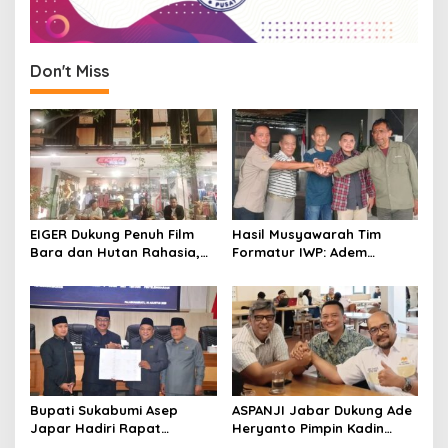
Don't Miss
EIGER Dukung Penuh Film
Hasil Musyawarah Tim
Bara dan Hutan Rahasia,
Formatur IWP: Adem
Wali Kota Bandung Ajak
Sutisna Ditetapkan Pimpin
Pelajar Menonton
IWP DPRD Jabar Periode
2026–2028
Bupati Sukabumi Asep
ASPANJI Jabar Dukung Ade
Japar Hadiri Rapat
Heryanto Pimpin Kadin
Paripurna DPRD Bahas KUA-
Kota Bandung Periode