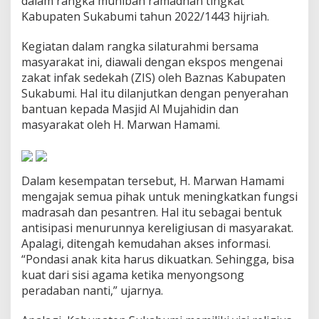
dalam rangka muhibah ramadhan tingkat
n
Kabupaten Sukabumi tahun 2022/1443 hijriah.
I
n
Kegiatan dalam rangka silaturahmi bersama
i
H
masyarakat ini, diawali dengan ekspos mengenai
a
zakat infak sedekah (ZIS) oleh Baznas Kabupaten
r
Sukabumi. Hal itu dilanjutkan dengan penyerahan
u
bantuan kepada Masjid Al Mujahidin dan
s
D
masyarakat oleh H. Marwan Hamami.
i
T
i
n
Dalam kesempatan tersebut, H. Marwan Hamami
g
mengajak semua pihak untuk meningkatkan fungsi
k
madrasah dan pesantren. Hal itu sebagai bentuk
a
t
antisipasi menurunnya kereligiusan di masyarakat.
k
Apalagi, ditengah kemudahan akses informasi.
a
“Pondasi anak kita harus dikuatkan. Sehingga, bisa
n
kuat dari sisi agama ketika menyongsong
S
peradaban nanti,” ujarnya.
e
j
a