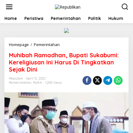
S
k
i
p
Home
Peristiwa
Pemerintahan
Politik
Hukum
t
o
c
o
Homepage
/
Pemerintahan
M
n
u
t
Muhibah Ramadhan, Bupati Sukabumi:
h
e
i
n
Kereligiusan Ini Harus Di Tingkatkan
b
t
Sejak Dini
a
h
Republik
April 12, 2022
R
Pemerintahan
,
Politik
1,200 Views
a
m
a
d
h
a
n
,
B