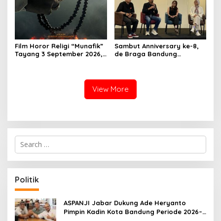
Film Horor Religi “Munafik”
Sambut Anniversary ke-8,
Tayang 3 September 2026,
de Braga Bandung
Arya Saloka Perankan
Hadirkan Pameran Seni
Ustadz Ahli Ruqyah
“Studio di Jam 3.30”
View More
S
e
a
r
c
Politik
h
f
o
ASPANJI Jabar Dukung Ade Heryanto
r
Pimpin Kadin Kota Bandung Periode 2026–
:
2031