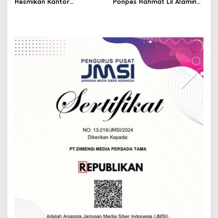
Resmikan Kantor
Ponpes Rahmat Lil Alamin
Pemasaran Di Cibadak,
Purwakarta, Rayakan HUT
Gelar Syukuran Berbagi
RI ke-77
Asa Bersama Yatim dan
Kaum Dhuafa