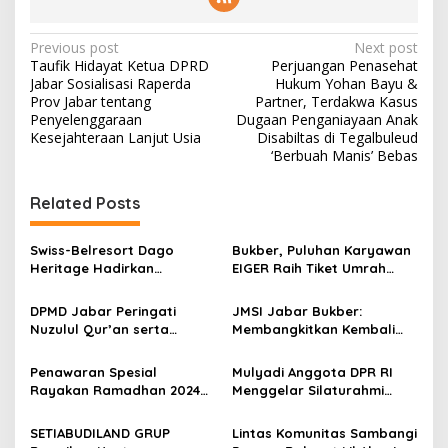
P
Previous post
Next post
Taufik Hidayat Ketua DPRD
Perjuangan Penasehat
o
Jabar Sosialisasi Raperda
Hukum Yohan Bayu &
s
Prov Jabar tentang
Partner, Terdakwa Kasus
Penyelenggaraan
Dugaan Penganiayaan Anak
t
Kesejahteraan Lanjut Usia
Disabiltas di Tegalbuleud
‘Berbuah Manis’ Bebas
n
a
Related Posts
v
i
Swiss-Belresort Dago
Bukber, Puluhan Karyawan
g
Heritage Hadirkan
EIGER Raih Tiket Umrah
“Ramadan Nights of
Hingga Hadiah Rumah di
a
Persia”, Sensasi Bukber
Ramadan 2025
DPMD Jabar Peringati
JMSI Jabar Bukber:
Bernuansa Timur Tengah di
t
Nuzulul Qur’an serta
Membangkitkan Kembali
Dago Atas Bandung
Santunan Kepada Anak
Civil Society Jabar
i
Yatim dan Dhuafa
Penawaran Spesial
Mulyadi Anggota DPR RI
o
Rayakan Ramadhan 2024
Menggelar Silaturahmi
n
Bukber di Arion Suites Hotel
Buka Bersama dan
Bandung
Santunan Yatim Piatu
SETIABUDILAND GRUP
Lintas Komunitas Sambangi