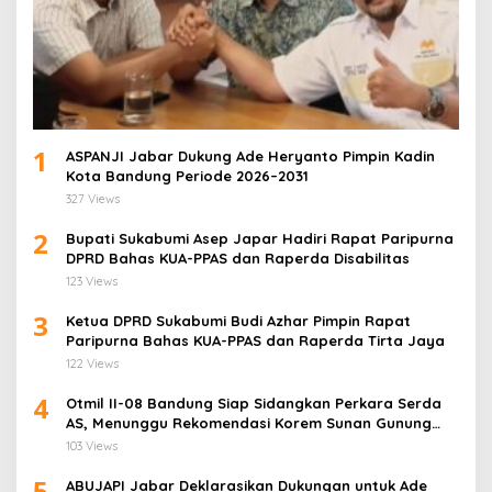
1
ASPANJI Jabar Dukung Ade Heryanto Pimpin Kadin
Kota Bandung Periode 2026–2031
327 Views
2
Bupati Sukabumi Asep Japar Hadiri Rapat Paripurna
DPRD Bahas KUA-PPAS dan Raperda Disabilitas
123 Views
3
Ketua DPRD Sukabumi Budi Azhar Pimpin Rapat
Paripurna Bahas KUA-PPAS dan Raperda Tirta Jaya
122 Views
4
Otmil II-08 Bandung Siap Sidangkan Perkara Serda
AS, Menunggu Rekomendasi Korem Sunan Gunung
Jati Cirebon
103 Views
5
ABUJAPI Jabar Deklarasikan Dukungan untuk Ade