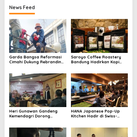
News Feed
Garda Bangsa Reformasi
Saroyo Coffee Roastery
Cimahi Dukung Rebranding
Bandung Hadirkan Kopi
RSUD Cibabat, Tegaskan
Lokal Premium dengan Cita
Harus Diikuti Reformasi
Rasa Khas Nusantara
Pelayanan
Heri Gunawan Gandeng
HANA Japanese Pop-Up
Kemendagri Dorong
Kitchen Hadir di Swiss-
Pemberdayaan Ormas di
Belresort Dago Heritage
Sukabumi
Bandung, Tawarkan
Pengalaman Omakase
Eksklusif