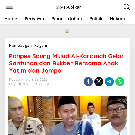
S
k
i
p
Home
Peristiwa
Pemerintahan
Politik
Hukum
t
o
c
o
Homepage
/
Ragam
P
n
o
t
Ponpes Saung Mulud Al-Karomah Gelar
n
e
p
n
Santunan dan Bukber Bersama Anak
e
t
Yatim dan Jompo
s
S
Republik
April 26, 2022
a
Ragam
,
Sosial
903 Views
u
n
g
M
u
l
u
d
A