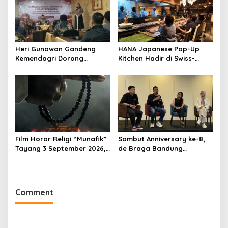
Heri Gunawan Gandeng
HANA Japanese Pop-Up
Kemendagri Dorong
Kitchen Hadir di Swiss-
Pemberdayaan Ormas di
Belresort Dago Heritage
Sukabumi
Bandung, Tawarkan
Pengalaman Omakase
Eksklusif
Film Horor Religi “Munafik”
Sambut Anniversary ke-8,
Tayang 3 September 2026,
de Braga Bandung
Arya Saloka Perankan
Hadirkan Pameran Seni
Ustadz Ahli Ruqyah
“Studio di Jam 3.30”
Comment