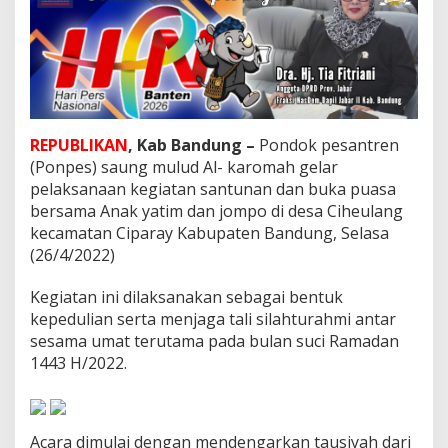
B
u
k
b
e
r
B
e
REPUBLIKAN
, Kab Bandung –
Pondok pesantren
r
(Ponpes) saung mulud Al- karomah gelar
s
pelaksanaan kegiatan santunan dan buka puasa
a
m
bersama Anak yatim dan jompo di desa Ciheulang
a
kecamatan Ciparay Kabupaten Bandung, Selasa
A
(26/4/2022)
n
a
Kegiatan ini dilaksanakan sebagai bentuk
k
Y
kepedulian serta menjaga tali silahturahmi antar
a
sesama umat terutama pada bulan suci Ramadan
t
1443 H/2022.
i
m
d
a
Acara dimulai dengan mendengarkan tausiyah dari
n