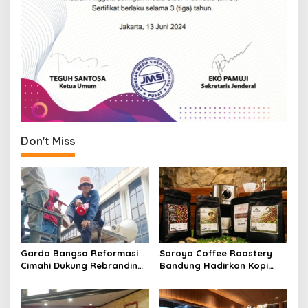
Don't Miss
Garda Bangsa Reformasi
Saroyo Coffee Roastery
Cimahi Dukung Rebranding
Bandung Hadirkan Kopi
RSUD Cibabat, Tegaskan
Lokal Premium dengan Cita
Harus Diikuti Reformasi
Rasa Khas Nusantara
Pelayanan