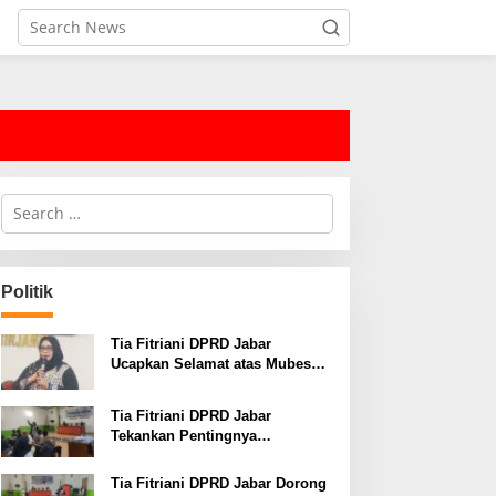
S
e
a
r
c
Politik
h
f
o
Tia Fitriani DPRD Jabar
r
Ucapkan Selamat atas Mubes
:
IWP dan Terpilihnya Adem
Sutisna sebagai Ketua IWP
Tia Fitriani DPRD Jabar
Jabar
Tekankan Pentingnya
Pendidikan Politik untuk
Perkuat Kader NasDem di
Tia Fitriani DPRD Jabar Dorong
Kabupaten Bandung