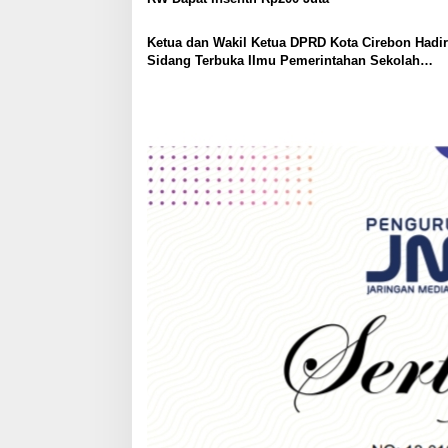
i
o
Ketua dan Wakil Ketua DPRD Kota Cirebon Hadir
Sidang Terbuka IImu Pemerintahan Sekolah
n
Pascasarjana IPDN