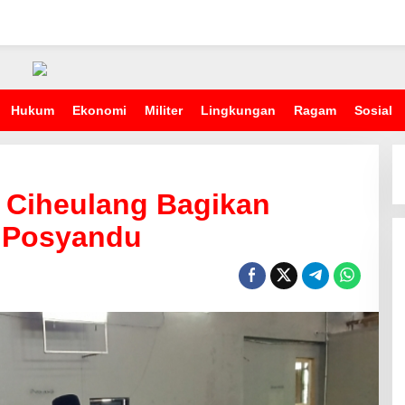
Hukum
Ekonomi
Militer
Lingkungan
Ragam
Sosial
 Ciheulang Bagikan
r Posyandu