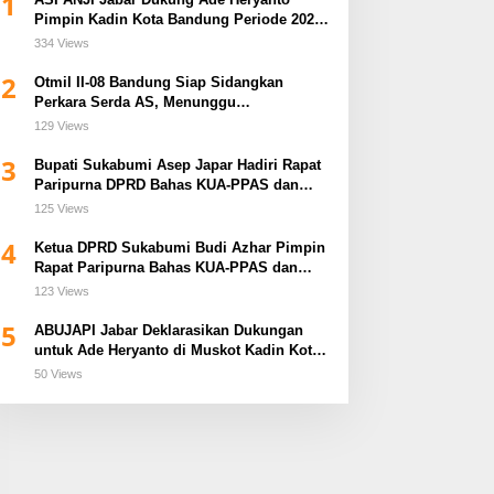
1
Pimpin Kadin Kota Bandung Periode 2026–
2031
334 Views
2
Otmil II-08 Bandung Siap Sidangkan
Perkara Serda AS, Menunggu
Rekomendasi Korem Sunan Gunung Jati
129 Views
Cirebon
3
Bupati Sukabumi Asep Japar Hadiri Rapat
Paripurna DPRD Bahas KUA-PPAS dan
Raperda Disabilitas
125 Views
4
Ketua DPRD Sukabumi Budi Azhar Pimpin
Rapat Paripurna Bahas KUA-PPAS dan
Raperda Tirta Jaya
123 Views
5
ABUJAPI Jabar Deklarasikan Dukungan
untuk Ade Heryanto di Muskot Kadin Kota
Bandung
50 Views