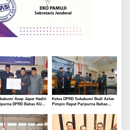
kabumi Asep Japar Hadiri
Ketua DPRD Sukabumi Budi Azhar
ripurna DPRD Bahas KUA-
Pimpin Rapat Paripurna Bahas
Raperda Disabilitas
KUA-PPAS dan Raperda Tirta Jaya