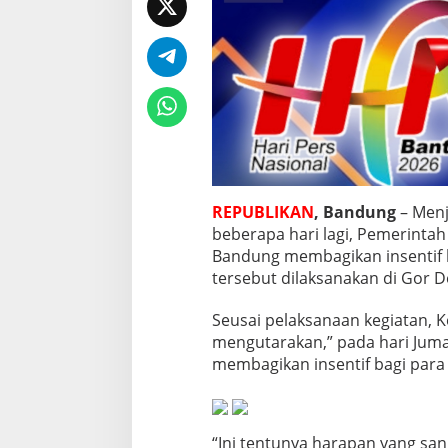
P
a
r
a
K
a
d
e
r
P
o
s
REPUBLIKAN
, Bandung
– Menje
y
beberapa hari lagi, Pemerinta
a
Bandung membagikan insentif b
n
tersebut dilaksanakan di Gor D
d
u
Seusai pelaksanaan kegiatan, 
mengutarakan,” pada hari Juma
membagikan insentif bagi para
“Ini tentunya harapan yang san