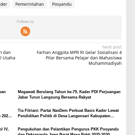
der
Pemerintahan
Posyandu
Follow Us
Next post
m dan
Farhan Anggota MPR RI Gelar Sosialisasi 4
il Usaha
Pilar Bersama Pelajar dan Mahasiswa
Muhammadiyah
san
Megawati Berulang Tahun ke-79, Kader PDI Perjuangan
Jabar Turun Langsung Bersama Rakyat
Tia Fitriani: Partai NasDem Perkuat Basis Kader Lewat
 2025
Pendidikan Politik di Desa Langensari Kabupaten
Bandung
l IV,
Pengukuhan dan Pelantikan Pengurus PKK Posyandu
dan Dekranasda Jawa Barat Masa Bakti 2025-2030