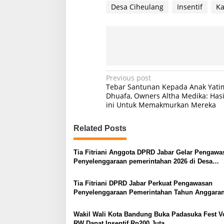
Desa Ciheulang
Insentif
Ka
P
Previous post
Tebar Santunan Kepada Anak Yati
o
Dhuafa, Owners Altha Medika: Has
ini Untuk Memakmurkan Mereka
s
t
Related Posts
n
a
Tia Fitriani Anggota DPRD Jabar Gelar Pengawa
v
Penyelenggaraan pemerintahan 2026 di Desa
Cukanggenteng
i
Tia Fitriani DPRD Jabar Perkuat Pengawasan
g
Penyelenggaraan Pemerintahan Tahun Anggaran
di Desa Lengkong
a
Wakil Wali Kota Bandung Buka Padasuka Fest Vo
t
RW Dapat Insentif Rp200 Juta