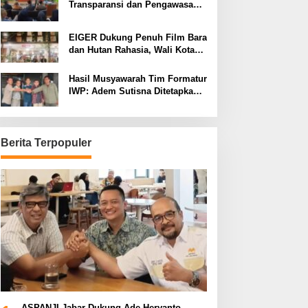
Transparansi dan Pengawasan
Program Pemprov Jabar hingga
Tingkat Desa
EIGER Dukung Penuh Film Bara
dan Hutan Rahasia, Wali Kota
Bandung Ajak Pelajar Menonton
Hasil Musyawarah Tim Formatur
IWP: Adem Sutisna Ditetapkan
Pimpin IWP DPRD Jabar
Periode 2026–2028
Berita Terpopuler
ASPANJI Jabar Dukung Ade Heryanto