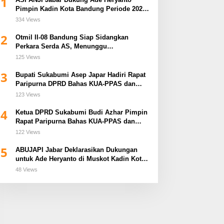
1
Pimpin Kadin Kota Bandung Periode 2026–
2031
334 Views
2
Otmil II-08 Bandung Siap Sidangkan
Perkara Serda AS, Menunggu
Rekomendasi Korem Sunan Gunung Jati
125 Views
Cirebon
3
Bupati Sukabumi Asep Japar Hadiri Rapat
Paripurna DPRD Bahas KUA-PPAS dan
Raperda Disabilitas
123 Views
4
Ketua DPRD Sukabumi Budi Azhar Pimpin
Rapat Paripurna Bahas KUA-PPAS dan
Raperda Tirta Jaya
122 Views
5
ABUJAPI Jabar Deklarasikan Dukungan
untuk Ade Heryanto di Muskot Kadin Kota
Bandung
48 Views