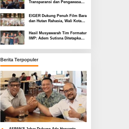
Transparansi dan Pengawasan
Program Pemprov Jabar hingga
Tingkat Desa
EIGER Dukung Penuh Film Bara
dan Hutan Rahasia, Wali Kota
Bandung Ajak Pelajar Menonton
Hasil Musyawarah Tim Formatur
IWP: Adem Sutisna Ditetapkan
Pimpin IWP DPRD Jabar
Periode 2026–2028
Berita Terpopuler
ASPANJI Jabar Dukung Ade Heryanto