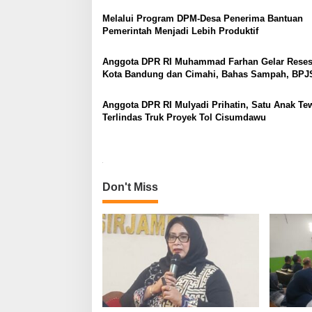
v
Melalui Program DPM-Desa Penerima Bantuan
i
Pemerintah Menjadi Lebih Produktif
g
a
Anggota DPR RI Muhammad Farhan Gelar Reses
Kota Bandung dan Cimahi, Bahas Sampah, BP
t
dan Stunting
i
Anggota DPR RI Mulyadi Prihatin, Satu Anak Te
o
Terlindas Truk Proyek Tol Cisumdawu
n
Don't Miss