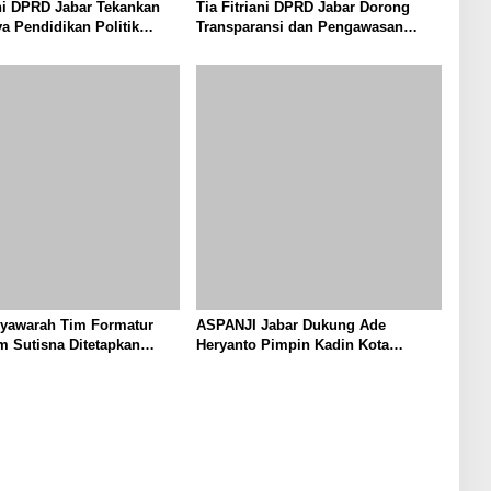
ani DPRD Jabar Tekankan
Tia Fitriani DPRD Jabar Dorong
a Pendidikan Politik
Transparansi dan Pengawasan
kuat Kader NasDem di
Program Pemprov Jabar hingga
n Bandung
Tingkat Desa
syawarah Tim Formatur
ASPANJI Jabar Dukung Ade
 Sutisna Ditetapkan
Heryanto Pimpin Kadin Kota
WP DPRD Jabar Periode
Bandung Periode 2026–2031
8