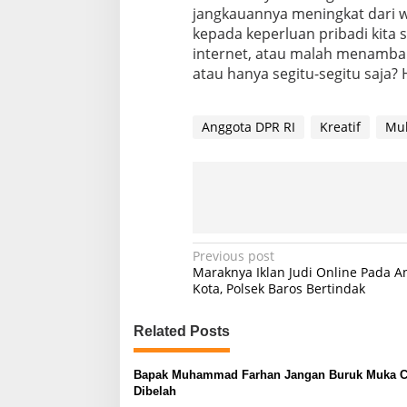
jangkauannya meningkat dari wa
kepada keperluan pribadi kita
internet, atau malah menambah 
atau hanya segitu-segitu saja? 
Anggota DPR RI
Kreatif
Mu
P
Previous post
Maraknya Iklan Judi Online Pada A
o
Kota, Polsek Baros Bertindak
s
Related Posts
t
n
Bapak Muhammad Farhan Jangan Buruk Muka 
a
Dibelah