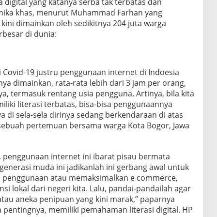
 digital yang katanya serba tak terbatas dan
mika khas, menurut Muhammad Farhan yang
ni dimainkan oleh sedikitnya 204 juta warga
rbesar di dunia:
Covid-19 justru penggunaan internet di Indoesia
a dimainkan, rata-rata lebih dari 3 jam per orang,
 termasuk rentang usia pengguna. Artinya, bila kita
liki literasi terbatas, bisa-bisa penggunaannya
ya di sela-sela dirinya sedang berkendaraan di atas
 sebuah pertemuan bersama warga Kota Bogor, Jawa
penggunaan internet ini ibarat pisau bermata
a generasi muda ini jadikanlah ini gerbang awal untuk
rti penggunaan atau memaksimalkan e commerce,
 lokal dari negeri kita. Lalu, pandai-pandailah agar
, atau aneka penipuan yang kini marak,” paparnya
entingnya, memiliki pemahaman literasi digital. HP