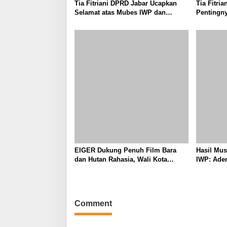
Tia Fitriani DPRD Jabar Ucapkan
Tia Fitri
Selamat atas Mubes IWP dan
Pentingny
Terpilihnya Adem Sutisna sebagai
untuk Per
Ketua IWP Jabar
Kabupate
EIGER Dukung Penuh Film Bara
Hasil Mu
dan Hutan Rahasia, Wali Kota
IWP: Adem
Bandung Ajak Pelajar Menonton
Pimpin I
2026–202
Comment