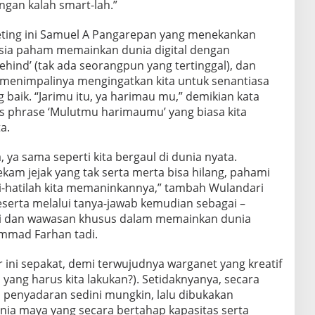
angan kalah smart-lah.”
ting ini Samuel A Pangarepan yang menekankan
sia paham memainkan dunia digital dengan
ehind’ (tak ada seorangpun yang tertinggal), dan
, menimpalinya mengingatkan kita untuk senantiasa
 baik. “Jarimu itu, ya harimau mu,” demikian kata
s phrase ‘Mulutmu harimaumu’ yang biasa kita
a.
, ya sama seperti kita bergaul di dunia nyata.
rekam jejak yang tak serta merta bisa hilang, pahami
ti-hatilah kita memaninkannya,” tambah Wulandari
peserta melalui tanya-jawab kemudian sebagai –
asi dan wawasan khusus dalam memainkan dunia
ammad Farhan tadi.
r ini sepakat, demi terwujudnya warganet yang kreatif
 yang harus kita lakukan?). Setidaknyanya, secara
i penyadaran sedini mungkin, lalu dibukakan
nia maya yang secara bertahap kapasitas serta