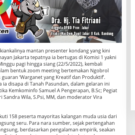
kiankalinya mantan presenter kondang yang kini
ayan Jakarta tepatnya ia bertugas di Komisi 1 yakni
nggu pagi hingga siang (22/5/2022), kembali
alam bentuk zoom meeting bertemakan Ngobrol
 guaran ‘Warganet yang Kreatif dan Produktif’.
 ia disapa di Tanah Pasundan, dalam gelaran ini
Aptika Kemkominfo Samuel A Pengerapan, B.Sc; Pegiat
tri Sandra Wila, S.Psi, MM, dan moderator Vira
kuti 158 peserta mayoritas kalangan muda usia dari
langsung seru. Para nara sumber, sejak pertengahan
 langsung, berdasarkan pengalaman empirik, seakan