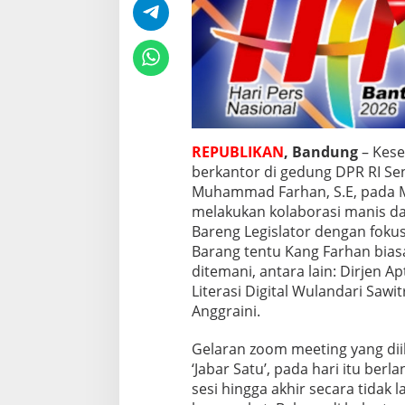
W
a
r
g
a
n
e
t
y
REPUBLIKAN
, Bandung
– Kese
a
berkantor di gedung DPR RI Sen
n
g
Muhammad Farhan, S.E, pada Mi
K
melakukan kolaborasi manis d
r
Bareng Legislator dengan fokus
e
Barang tentu Kang Farhan biasa
a
t
ditemani, antara lain: Dirjen 
i
Literasi Digital Wulandari Sawi
f
Anggraini.
&
P
Gelaran zoom meeting yang dii
r
o
‘Jabar Satu’, pada hari itu ber
d
sesi hingga akhir secara tidak
u