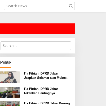
S
e
a
r
c
Politik
h
f
o
Tia Fitriani DPRD Jabar
r
Ucapkan Selamat atas Mubes
:
IWP dan Terpilihnya Adem
Sutisna sebagai Ketua IWP
Tia Fitriani DPRD Jabar
Jabar
Tekankan Pentingnya
Pendidikan Politik untuk
Perkuat Kader NasDem di
Tia Fitriani DPRD Jabar Dorong
Kabupaten Bandung