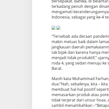
bersepakat. Bahwa, di belantara
k
terkadang penuh dengan dina
t
mengamati kecenderungannya ki
i
f
Indonesia, sebagai yang ke-4 te
“Tersebab ada deraan pandemi 
makin meluas baik dalam lamany
jangkauan daerah pemakaiannya,
tak bijak dan karena hanya memi
menjadi tidak produktif,” ujarn
roda 4, yang sedan menuju ke
Barat.
Masih kata Muhammad Farhan, 
dua:”Nah, sebaiknya, kita – kit
membuat hal-hal positif sepe
memasarkan produk atau potensi
tidak terjerat dari unsur hoax
sambil menambahkan –“Betapa p