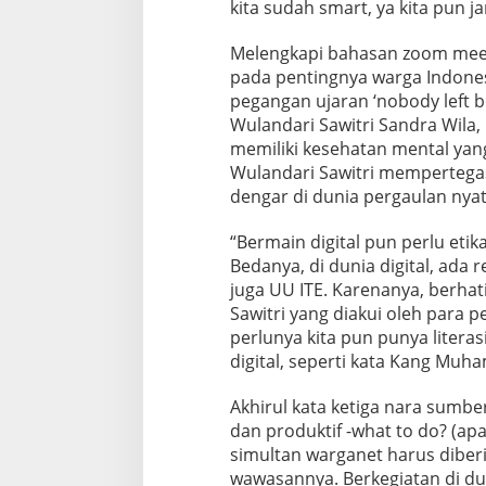
kita sudah smart, ya kita pun j
Melengkapi bahasan zoom mee
pada pentingnya warga Indone
pegangan ujaran ‘nobody left b
Wulandari Sawitri Sandra Wila
memiliki kesehatan mental yang
Wulandari Sawitri mempertega
dengar di dunia pergaulan nyat
“Bermain digital pun perlu etika
Bedanya, di dunia digital, ada 
juga UU ITE. Karenanya, berha
Sawitri yang diakui oleh para 
perlunya kita pun punya liter
digital, seperti kata Kang Muh
Akhirul kata ketiga nara sumbe
dan produktif -what to do? (apa
simultan warganet harus diber
wawasannya. Berkegiatan di du