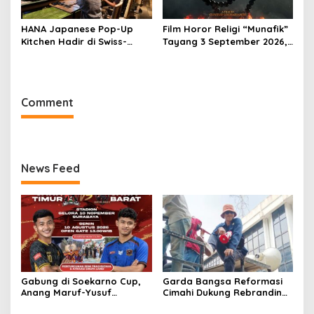
HANA Japanese Pop-Up
Film Horor Religi “Munafik”
Kitchen Hadir di Swiss-
Tayang 3 September 2026,
Belresort Dago Heritage
Arya Saloka Perankan
Bandung, Tawarkan
Ustadz Ahli Ruqyah
Pengalaman Omakase
Eksklusif
Comment
News Feed
Gabung di Soekarno Cup,
Garda Bangsa Reformasi
Anang Maruf-Yusuf
Cimahi Dukung Rebranding
Ekodono: Wadahi Talenta
RSUD Cibabat, Tegaskan