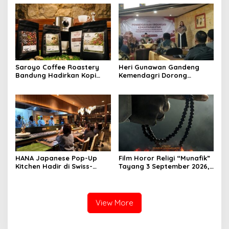
Muda dari Pelosok Tanah
Harus Diikuti Reformasi
Air
Pelayanan
Saroyo Coffee Roastery
Heri Gunawan Gandeng
Bandung Hadirkan Kopi
Kemendagri Dorong
Lokal Premium dengan Cita
Pemberdayaan Ormas di
Rasa Khas Nusantara
Sukabumi
HANA Japanese Pop-Up
Film Horor Religi “Munafik”
Kitchen Hadir di Swiss-
Tayang 3 September 2026,
Belresort Dago Heritage
Arya Saloka Perankan
Bandung, Tawarkan
Ustadz Ahli Ruqyah
Pengalaman Omakase
Eksklusif
View More