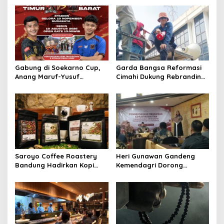
Gabung di Soekarno Cup,
Garda Bangsa Reformasi
Anang Maruf-Yusuf
Cimahi Dukung Rebranding
Ekodono: Wadahi Talenta
RSUD Cibabat, Tegaskan
Muda dari Pelosok Tanah
Harus Diikuti Reformasi
Air
Pelayanan
Saroyo Coffee Roastery
Heri Gunawan Gandeng
Bandung Hadirkan Kopi
Kemendagri Dorong
Lokal Premium dengan Cita
Pemberdayaan Ormas di
Rasa Khas Nusantara
Sukabumi