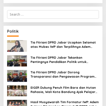
S
e
a
r
c
Politik
h
f
o
Tia Fitriani DPRD Jabar Ucapkan Selamat
r
atas Mubes IWP dan Terpilihnya Adem
:
Sutisna sebagai Ketua IWP Jabar
Tia Fitriani DPRD Jabar Tekankan
Pentingnya Pendidikan Politik untuk
Perkuat Kader NasDem di Kabupaten
Bandung
Tia Fitriani DPRD Jabar Dorong
Transparansi dan Pengawasan Program
Pemprov Jabar hingga Tingkat Desa
EIGER Dukung Penuh Film Bara dan Hutan
Rahasia, Wali Kota Bandung Ajak Pelajar
Menonton
Hasil Musyawarah Tim Formatur IWP: Adem