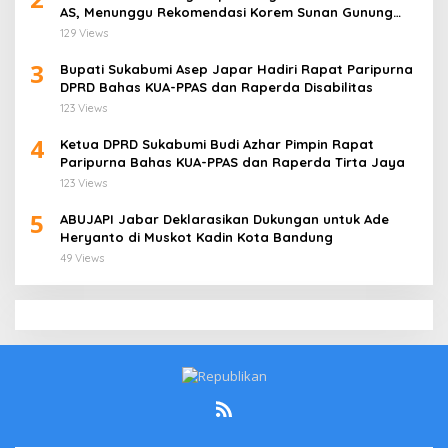
AS, Menunggu Rekomendasi Korem Sunan Gunung
Jati Cirebon
129 Views
3
Bupati Sukabumi Asep Japar Hadiri Rapat Paripurna
DPRD Bahas KUA-PPAS dan Raperda Disabilitas
123 Views
4
Ketua DPRD Sukabumi Budi Azhar Pimpin Rapat
Paripurna Bahas KUA-PPAS dan Raperda Tirta Jaya
123 Views
5
ABUJAPI Jabar Deklarasikan Dukungan untuk Ade
Heryanto di Muskot Kadin Kota Bandung
49 Views