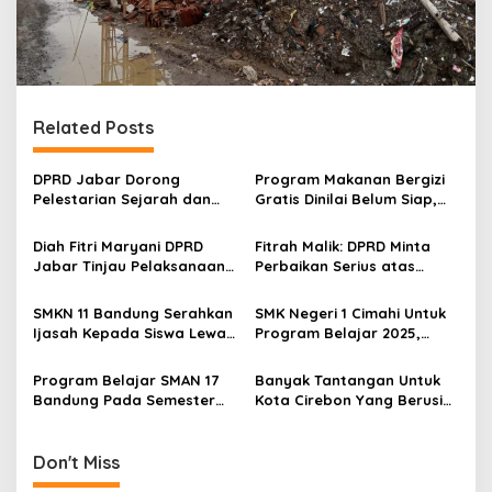
Related Posts
DPRD Jabar Dorong
Program Makanan Bergizi
Pelestarian Sejarah dan
Gratis Dinilai Belum Siap,
Penguatan Sinergi untuk
Tapi Tetap Dibutuhkan
Kemajuan Cirebon
Diah Fitri Maryani DPRD
Fitrah Malik: DPRD Minta
Jabar Tinjau Pelaksanaan
Perbaikan Serius atas
Program UMKM di Cirebon,
Kinerja Pemerintah Daerah
Serap Aspirasi Pelaku
Cirebon
SMKN 11 Bandung Serahkan
SMK Negeri 1 Cimahi Untuk
Usaha Kreatif
Ijasah Kepada Siswa Lewat
Program Belajar 2025,
Program Sajagat Antariksa
Siapkan Lulusan
Bersertifikasi
Program Belajar SMAN 17
Banyak Tantangan Untuk
Bandung Pada Semester
Kota Cirebon Yang Berusia
Genap 2025
497 Tahun
Don't Miss