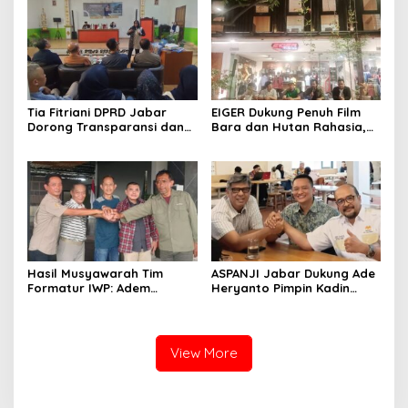
Ketua IWP Jabar
Kabupaten Bandung
Tia Fitriani DPRD Jabar
EIGER Dukung Penuh Film
Dorong Transparansi dan
Bara dan Hutan Rahasia,
Pengawasan Program
Wali Kota Bandung Ajak
Pemprov Jabar hingga
Pelajar Menonton
Tingkat Desa
Hasil Musyawarah Tim
ASPANJI Jabar Dukung Ade
Formatur IWP: Adem
Heryanto Pimpin Kadin
Sutisna Ditetapkan Pimpin
Kota Bandung Periode
IWP DPRD Jabar Periode
2026–2031
2026–2028
View More