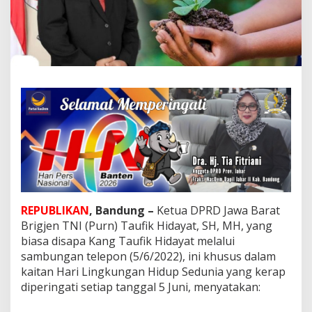
e
t
u
a
D
P
R
D
J
a
b
a
r
,
T
a
u
REPUBLIKAN
, Bandung –
Ketua DPRD Jawa Barat
f
Brigjen TNI (Purn) Taufik Hidayat, SH, MH, yang
i
biasa disapa Kang Taufik Hidayat melalui
k
sambungan telepon (5/6/2022), ini khusus dalam
H
i
kaitan Hari Lingkungan Hidup Sedunia yang kerap
d
diperingati setiap tanggal 5 Juni, menyatakan:
a
y