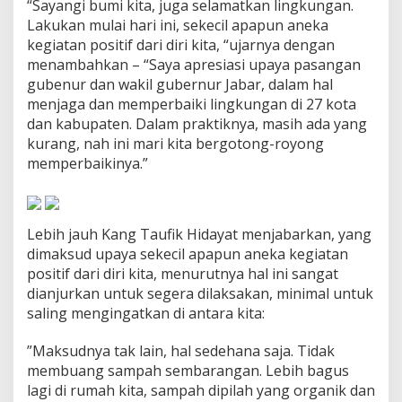
“Sayangi bumi kita, juga selamatkan lingkungan.
a
Lakukan mulai hari ini, sekecil apapun aneka
t
T
kegiatan positif dari diri kita, “ujarnya dengan
a
menambahkan – “Saya apresiasi upaya pasangan
n
gubenur dan wakil gubernur Jabar, dalam hal
g
menjaga dan memperbaiki lingkungan di 27 kota
g
a
dan kabupaten. Dalam praktiknya, masih ada yang
p
kurang, nah ini mari kita bergotong-royong
i
memperbaikinya.”
H
a
r
i
Lebih jauh Kang Taufik Hidayat menjabarkan, yang
L
i
dimaksud upaya sekecil apapun aneka kegiatan
n
positif dari diri kita, menurutnya hal ini sangat
g
dianjurkan untuk segera dilaksakan, minimal untuk
k
saling mengingatkan di antara kita:
u
n
g
”Maksudnya tak lain, hal sedehana saja. Tidak
a
membuang sampah sembarangan. Lebih bagus
n
lagi di rumah kita, sampah dipilah yang organik dan
H