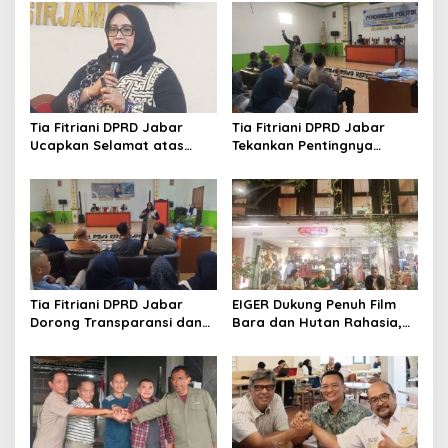
Tia Fitriani DPRD Jabar
Tia Fitriani DPRD Jabar
Ucapkan Selamat atas
Tekankan Pentingnya
Mubes IWP dan Terpilihnya
Pendidikan Politik untuk
Adem Sutisna sebagai
Perkuat Kader NasDem di
Ketua IWP Jabar
Kabupaten Bandung
Tia Fitriani DPRD Jabar
EIGER Dukung Penuh Film
Dorong Transparansi dan
Bara dan Hutan Rahasia,
Pengawasan Program
Wali Kota Bandung Ajak
Pemprov Jabar hingga
Pelajar Menonton
Tingkat Desa