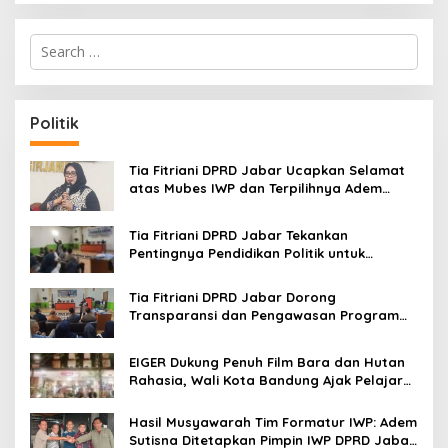
S
e
a
r
c
Politik
h
f
o
Tia Fitriani DPRD Jabar Ucapkan Selamat
r
atas Mubes IWP dan Terpilihnya Adem
:
Sutisna sebagai Ketua IWP Jabar
Tia Fitriani DPRD Jabar Tekankan
Pentingnya Pendidikan Politik untuk
Perkuat Kader NasDem di Kabupaten
Bandung
Tia Fitriani DPRD Jabar Dorong
Transparansi dan Pengawasan Program
Pemprov Jabar hingga Tingkat Desa
EIGER Dukung Penuh Film Bara dan Hutan
Rahasia, Wali Kota Bandung Ajak Pelajar
Menonton
Hasil Musyawarah Tim Formatur IWP: Adem
Sutisna Ditetapkan Pimpin IWP DPRD Jabar