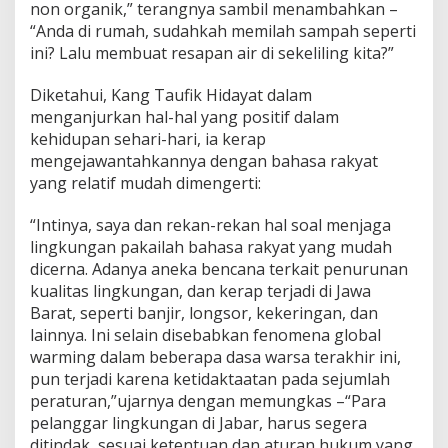
non organik,” terangnya sambil menambahkan –
i
“Anda di rumah, sudahkah memilah sampah seperti
d
u
ini? Lalu membuat resapan air di sekeliling kita?”
p
S
Diketahui, Kang Taufik Hidayat dalam
e
menganjurkan hal-hal yang positif dalam
d
kehidupan sehari-hari, ia kerap
u
n
mengejawantahkannya dengan bahasa rakyat
i
yang relatif mudah dimengerti:
a
2
“Intinya, saya dan rekan-rekan hal soal menjaga
0
lingkungan pakailah bahasa rakyat yang mudah
2
2
dicerna. Adanya aneka bencana terkait penurunan
kualitas lingkungan, dan kerap terjadi di Jawa
Barat, seperti banjir, longsor, kekeringan, dan
lainnya. Ini selain disebabkan fenomena global
warming dalam beberapa dasa warsa terakhir ini,
pun terjadi karena ketidaktaatan pada sejumlah
peraturan,”ujarnya dengan memungkas –“Para
pelanggar lingkungan di Jabar, harus segera
ditindak, sesuai ketentuan dan aturan hukum yang