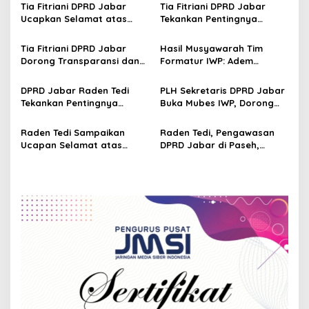
Tia Fitriani DPRD Jabar
Tia Fitriani DPRD Jabar
i
Ucapkan Selamat atas
Tekankan Pentingnya
g
Mubes IWP dan Terpilihnya
Pendidikan Politik untuk
Adem Sutisna sebagai
Perkuat Kader NasDem di
Tia Fitriani DPRD Jabar
Hasil Musyawarah Tim
a
Ketua IWP Jabar
Kabupaten Bandung
Dorong Transparansi dan
Formatur IWP: Adem
t
Pengawasan Program
Sutisna Ditetapkan Pimpin
Pemprov Jabar hingga
IWP DPRD Jabar Periode
i
DPRD Jabar Raden Tedi
PLH Sekretaris DPRD Jabar
Tingkat Desa
2026–2028
Tekankan Pentingnya
Buka Mubes IWP, Dorong
o
Perencanaan dan
Wartawan Parlemen
n
Pengendalian
Perkuat Jurnalisme
Raden Tedi Sampaikan
Raden Tedi, Pengawasan
Pembangunan yang Tepat
Berbasis Fakta
Ucapan Selamat atas
DPRD Jabar di Paseh,
Sasaran
Terselenggaranya
Warga Keluhkan Jalan
Musyawarah Besar Ikatan
Rusak hingga KIS Dicoret
Wartawan Parlemen DPRD
Jabar