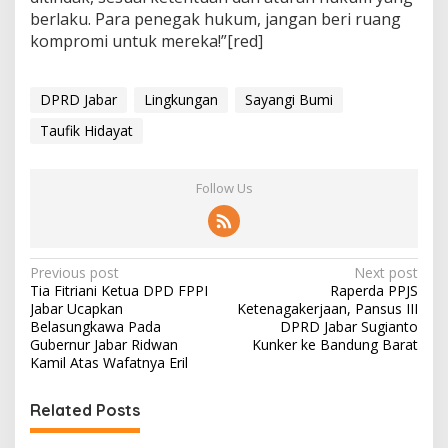
berlaku. Para penegak hukum, jangan beri ruang
kompromi untuk mereka!”[red]
DPRD Jabar
Lingkungan
Sayangi Bumi
Taufik Hidayat
Follow Us
P
Previous post
Next post
Tia Fitriani Ketua DPD FPPI
Raperda PPJS
o
Jabar Ucapkan
Ketenagakerjaan, Pansus III
s
Belasungkawa Pada
DPRD Jabar Sugianto
Gubernur Jabar Ridwan
Kunker ke Bandung Barat
t
Kamil Atas Wafatnya Eril
n
Related Posts
a
v