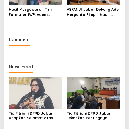
Hasil Musyawarah Tim
ASPANJI Jabar Dukung Ade
Formatur IWP: Adem
Heryanto Pimpin Kadin
Sutisna Ditetapkan Pimpin
Kota Bandung Periode
IWP DPRD Jabar Periode
2026–2031
2026–2028
Comment
News Feed
Tia Fitriani DPRD Jabar
Tia Fitriani DPRD Jabar
Ucapkan Selamat atas
Tekankan Pentingnya
Mubes IWP dan Terpilihnya
Pendidikan Politik untuk
Adem Sutisna sebagai
Perkuat Kader NasDem di