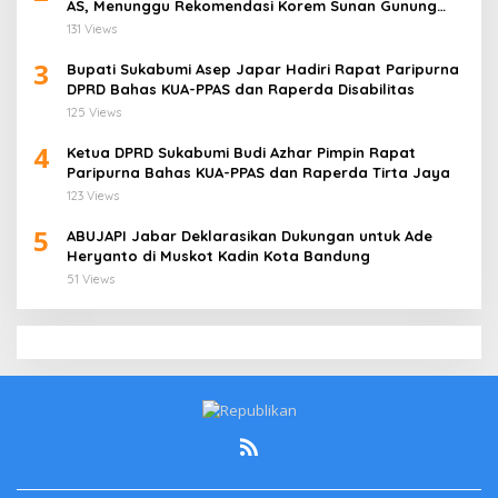
AS, Menunggu Rekomendasi Korem Sunan Gunung
Jati Cirebon
131 Views
3
Bupati Sukabumi Asep Japar Hadiri Rapat Paripurna
DPRD Bahas KUA-PPAS dan Raperda Disabilitas
125 Views
4
Ketua DPRD Sukabumi Budi Azhar Pimpin Rapat
Paripurna Bahas KUA-PPAS dan Raperda Tirta Jaya
123 Views
5
ABUJAPI Jabar Deklarasikan Dukungan untuk Ade
Heryanto di Muskot Kadin Kota Bandung
51 Views