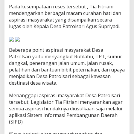
r
Pada kesempataan reses tersebut , Tia Fitriani
a
mendengarkan berbagai macam curahan hati dan
p
aspirasi masyarakat yang disampaikan secara
A
s
lugas oleh Kepala Desa Patrolsari Agus Supriyadi.
p
i
r
a
Beberapa point aspirasi masyarakat Desa
s
Patrolsari yaitu menyangkut Rutilahu, TPT, sumur
i
d
dangkal, penerangan jalan umum, jalan rusak,
i
pelatihan dan bantuan bibit peternakan, dan upaya
D
menjadikan Desa Patrolsari sebagai kawasan
e
destinasi desa wisata.
s
a
P
Menanggapi aspirasi masyarakat Desa Patrolsari
a
tersebut, Legislator Tia Fitriani menyarankan agar
t
semua aspirasi hendaknya diusulkaan saja melalui
r
aplikasi Sistem Informasi Pembangunan Daerah
o
(SIPD).
l
s
a