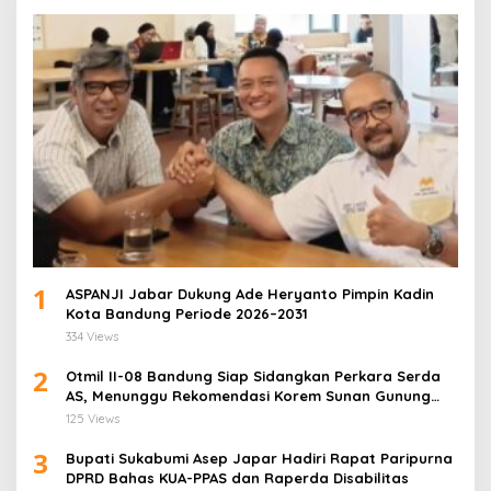
1
ASPANJI Jabar Dukung Ade Heryanto Pimpin Kadin
Kota Bandung Periode 2026–2031
334 Views
2
Otmil II-08 Bandung Siap Sidangkan Perkara Serda
AS, Menunggu Rekomendasi Korem Sunan Gunung
Jati Cirebon
125 Views
3
Bupati Sukabumi Asep Japar Hadiri Rapat Paripurna
DPRD Bahas KUA-PPAS dan Raperda Disabilitas