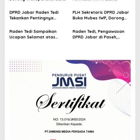
Pengawasan Program
Sutisna Ditetapkan Pimpin
i
Pemprov Jabar hingga
IWP DPRD Jabar Periode
DPRD Jabar Raden Tedi
PLH Sekretaris DPRD Jabar
o
Tingkat Desa
2026–2028
Tekankan Pentingnya
Buka Mubes IWP, Dorong
n
Perencanaan dan
Wartawan Parlemen
Pengendalian
Perkuat Jurnalisme
Raden Tedi Sampaikan
Raden Tedi, Pengawasan
Pembangunan yang Tepat
Berbasis Fakta
Ucapan Selamat atas
DPRD Jabar di Paseh,
Sasaran
Terselenggaranya
Warga Keluhkan Jalan
Musyawarah Besar Ikatan
Rusak hingga KIS Dicoret
Wartawan Parlemen DPRD
Jabar