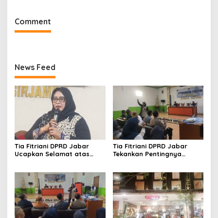
2026–2028
Comment
News Feed
Tia Fitriani DPRD Jabar
Tia Fitriani DPRD Jabar
Ucapkan Selamat atas
Tekankan Pentingnya
Mubes IWP dan Terpilihnya
Pendidikan Politik untuk
Adem Sutisna sebagai
Perkuat Kader NasDem di
Ketua IWP Jabar
Kabupaten Bandung