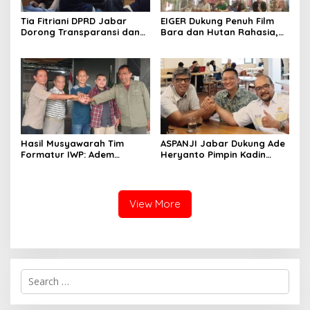
Tia Fitriani DPRD Jabar
EIGER Dukung Penuh Film
Dorong Transparansi dan
Bara dan Hutan Rahasia,
Pengawasan Program
Wali Kota Bandung Ajak
Pemprov Jabar hingga
Pelajar Menonton
Tingkat Desa
Hasil Musyawarah Tim
ASPANJI Jabar Dukung Ade
Formatur IWP: Adem
Heryanto Pimpin Kadin
Sutisna Ditetapkan Pimpin
Kota Bandung Periode
IWP DPRD Jabar Periode
2026–2031
2026–2028
View More
S
e
a