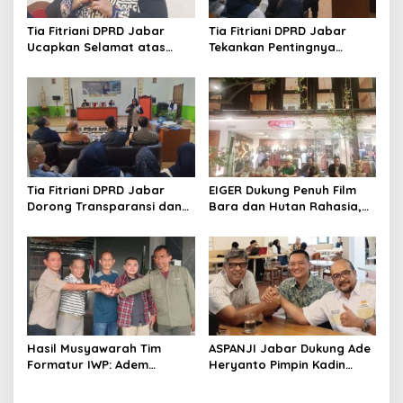
Tia Fitriani DPRD Jabar
Tia Fitriani DPRD Jabar
Ucapkan Selamat atas
Tekankan Pentingnya
Mubes IWP dan Terpilihnya
Pendidikan Politik untuk
Adem Sutisna sebagai
Perkuat Kader NasDem di
Ketua IWP Jabar
Kabupaten Bandung
Tia Fitriani DPRD Jabar
EIGER Dukung Penuh Film
Dorong Transparansi dan
Bara dan Hutan Rahasia,
Pengawasan Program
Wali Kota Bandung Ajak
Pemprov Jabar hingga
Pelajar Menonton
Tingkat Desa
Hasil Musyawarah Tim
ASPANJI Jabar Dukung Ade
Formatur IWP: Adem
Heryanto Pimpin Kadin
Sutisna Ditetapkan Pimpin
Kota Bandung Periode
IWP DPRD Jabar Periode
2026–2031