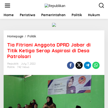
S
k
i
p
Home
Peristiwa
Pemerintahan
Politik
Hukum
t
o
c
o
Homepage
/
Politik
T
n
i
t
Tia Fitriani Anggota DPRD Jabar di
a
e
F
n
Titik Ketiga Serap Aspirasi di Desa
i
t
Patrolsari
t
r
Republik
July 7, 2022
i
Politik
742 Views
a
n
i
A
n
g
g
o
t