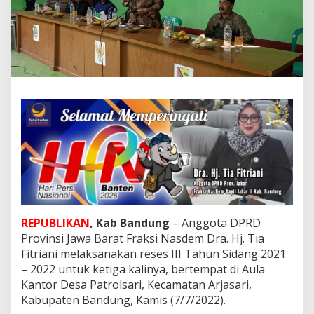
a
D
P
R
D
J
a
b
a
r
d
i
T
i
t
i
k
K
REPUBLIKAN
, Kab Bandung
– Anggota DPRD
e
Provinsi Jawa Barat Fraksi Nasdem Dra. Hj. Tia
t
Fitriani melaksanakan reses III Tahun Sidang 2021
i
– 2022 untuk ketiga kalinya, bertempat di Aula
g
Kantor Desa Patrolsari, Kecamatan Arjasari,
a
S
Kabupaten Bandung, Kamis (7/7/2022).
e