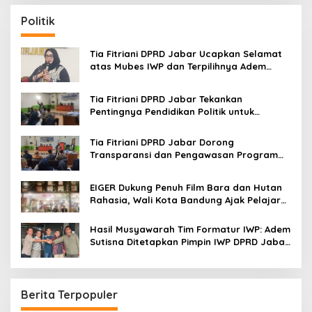
r
c
Politik
h
f
o
Tia Fitriani DPRD Jabar Ucapkan Selamat
r
atas Mubes IWP dan Terpilihnya Adem
:
Sutisna sebagai Ketua IWP Jabar
Tia Fitriani DPRD Jabar Tekankan
Pentingnya Pendidikan Politik untuk
Perkuat Kader NasDem di Kabupaten
Bandung
Tia Fitriani DPRD Jabar Dorong
Transparansi dan Pengawasan Program
Pemprov Jabar hingga Tingkat Desa
EIGER Dukung Penuh Film Bara dan Hutan
Rahasia, Wali Kota Bandung Ajak Pelajar
Menonton
Hasil Musyawarah Tim Formatur IWP: Adem
Sutisna Ditetapkan Pimpin IWP DPRD Jabar
Periode 2026–2028
Berita Terpopuler