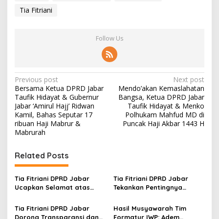
Tia Fitriani
Follow Us
P
Previous post
Next post
Bersama Ketua DPRD Jabar
Mendo’akan Kemaslahatan
o
Taufik Hidayat & Gubernur
Bangsa, Ketua DPRD Jabar
s
Jabar ‘Amirul Hajj’ Ridwan
Taufik Hidayat & Menko
Kamil, Bahas Seputar 17
Polhukam Mahfud MD di
t
ribuan Haji Mabrur &
Puncak Haji Akbar 1443 H
Mabrurah
n
a
Related Posts
v
i
Tia Fitriani DPRD Jabar
Tia Fitriani DPRD Jabar
g
Ucapkan Selamat atas
Tekankan Pentingnya
Mubes IWP dan Terpilihnya
Pendidikan Politik untuk
a
Adem Sutisna sebagai
Perkuat Kader NasDem di
Tia Fitriani DPRD Jabar
Hasil Musyawarah Tim
Ketua IWP Jabar
Kabupaten Bandung
t
Dorong Transparansi dan
Formatur IWP: Adem