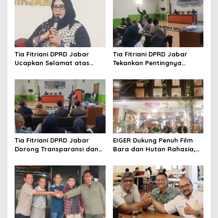
Tia Fitriani DPRD Jabar
Tia Fitriani DPRD Jabar
Ucapkan Selamat atas
Tekankan Pentingnya
Mubes IWP dan Terpilihnya
Pendidikan Politik untuk
Adem Sutisna sebagai
Perkuat Kader NasDem di
Ketua IWP Jabar
Kabupaten Bandung
Tia Fitriani DPRD Jabar
EIGER Dukung Penuh Film
Dorong Transparansi dan
Bara dan Hutan Rahasia,
Pengawasan Program
Wali Kota Bandung Ajak
Pemprov Jabar hingga
Pelajar Menonton
Tingkat Desa