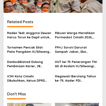
Related Posts
Raden Tedi: Anggota Dewan
Ribuan Warga Meriahkan
Harus Turun ke Dapil untuk
Pormaskot Cimahi 2026,
Awasi Program
Ketua DPRD Ikut Jajal
Pembangunan Jabar
Olahraga Ketapel
Turnamen Pencak Silat
FPHJ Soroti Darurat
Piala Pangdam III/Siliwangi
Sampah Jabar, Eka
2026 Diikuti 600 Peserta
Santosa: Ancam Hutan dan
dari Jabar dan Banten
DAS
Dankodiklatad Dukung
HUT ke-75 Penerangan TNI
Pembinaan Karier, 28
AD di Kodam III/Siliwangi
Perwira Tinggi TNI AD Naik
Digelar Sederhana dan
Pangkat
Penuh Kebersamaan
ICMI Kota Cimahi
Megawati Berulang Tahun
Dikukuhkan, Ketua DPRD
ke-79, Kader PDI
Soroti Kolaborasi
Perjuangan Jabar Turun
Pentahelix untuk
Langsung Bersama Rakyat
Pembangunan
Don't Miss