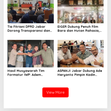
Tia Fitriani DPRD Jabar
EIGER Dukung Penuh Film
Dorong Transparansi dan
Bara dan Hutan Rahasia,
Pengawasan Program
Wali Kota Bandung Ajak
Pemprov Jabar hingga
Pelajar Menonton
Tingkat Desa
Hasil Musyawarah Tim
ASPANJI Jabar Dukung Ade
Formatur IWP: Adem
Heryanto Pimpin Kadin
Sutisna Ditetapkan Pimpin
Kota Bandung Periode
IWP DPRD Jabar Periode
2026–2031
2026–2028
View More