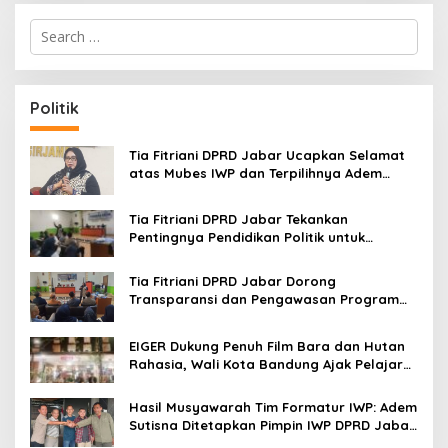
S
e
a
r
c
Politik
h
f
o
Tia Fitriani DPRD Jabar Ucapkan Selamat
r
atas Mubes IWP dan Terpilihnya Adem
:
Sutisna sebagai Ketua IWP Jabar
Tia Fitriani DPRD Jabar Tekankan
Pentingnya Pendidikan Politik untuk
Perkuat Kader NasDem di Kabupaten
Bandung
Tia Fitriani DPRD Jabar Dorong
Transparansi dan Pengawasan Program
Pemprov Jabar hingga Tingkat Desa
EIGER Dukung Penuh Film Bara dan Hutan
Rahasia, Wali Kota Bandung Ajak Pelajar
Menonton
Hasil Musyawarah Tim Formatur IWP: Adem
Sutisna Ditetapkan Pimpin IWP DPRD Jabar
Periode 2026–2028