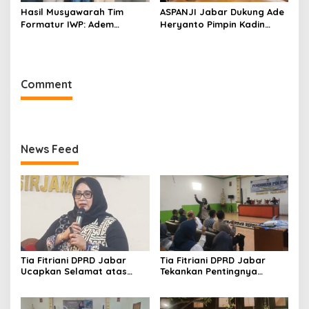
Hasil Musyawarah Tim
ASPANJI Jabar Dukung Ade
Formatur IWP: Adem
Heryanto Pimpin Kadin
Sutisna Ditetapkan Pimpin
Kota Bandung Periode
IWP DPRD Jabar Periode
2026–2031
2026–2028
Comment
News Feed
Tia Fitriani DPRD Jabar
Tia Fitriani DPRD Jabar
Ucapkan Selamat atas
Tekankan Pentingnya
Mubes IWP dan Terpilihnya
Pendidikan Politik untuk
Adem Sutisna sebagai
Perkuat Kader NasDem di
Ketua IWP Jabar
Kabupaten Bandung