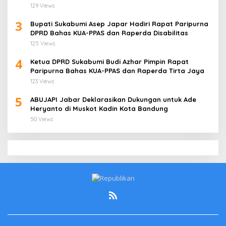
Jati Cirebon
129 Views
3
Bupati Sukabumi Asep Japar Hadiri Rapat Paripurna
DPRD Bahas KUA-PPAS dan Raperda Disabilitas
125 Views
4
Ketua DPRD Sukabumi Budi Azhar Pimpin Rapat
Paripurna Bahas KUA-PPAS dan Raperda Tirta Jaya
123 Views
5
ABUJAPI Jabar Deklarasikan Dukungan untuk Ade
Heryanto di Muskot Kadin Kota Bandung
50 Views