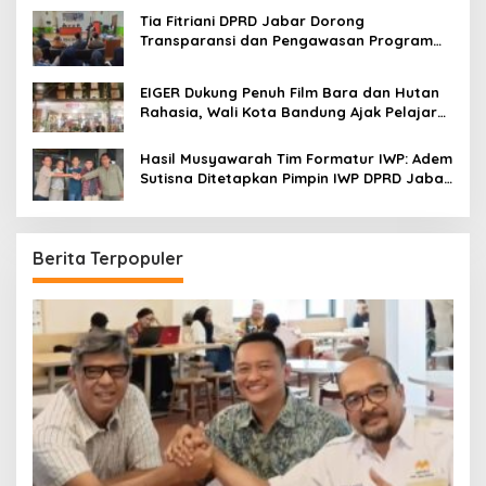
Bandung
Tia Fitriani DPRD Jabar Dorong
Transparansi dan Pengawasan Program
Pemprov Jabar hingga Tingkat Desa
EIGER Dukung Penuh Film Bara dan Hutan
Rahasia, Wali Kota Bandung Ajak Pelajar
Menonton
Hasil Musyawarah Tim Formatur IWP: Adem
Sutisna Ditetapkan Pimpin IWP DPRD Jabar
Periode 2026–2028
Berita Terpopuler