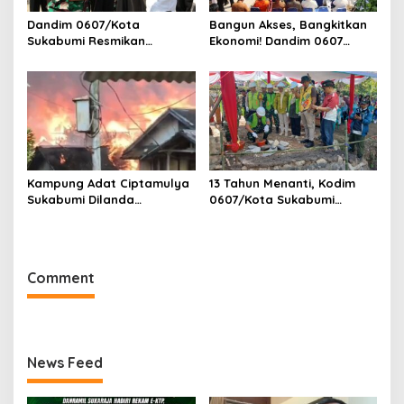
Dandim 0607/Kota
Bangun Akses, Bangkitkan
Sukabumi Resmikan
Ekonomi! Dandim 0607
Jembatan Garuda LECI di
Resmikan Jembatan
Sukaresmi
Garuda Cipanas Tahap V
Kampung Adat Ciptamulya
13 Tahun Menanti, Kodim
Sukabumi Dilanda
0607/Kota Sukabumi
Kebakaran Besar
Wujudkan Harapan Warga
Lewat Jembatan Gantung
Garuda Aryadipa
Comment
News Feed