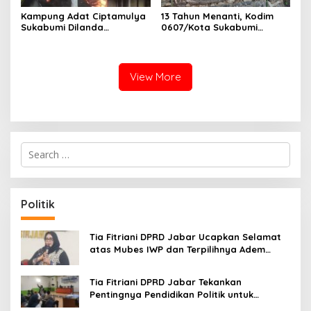
Kampung Adat Ciptamulya
13 Tahun Menanti, Kodim
Sukabumi Dilanda
0607/Kota Sukabumi
Kebakaran Besar
Wujudkan Harapan Warga
Lewat Jembatan Gantung
Garuda Aryadipa
View More
S
e
a
r
c
Politik
h
f
o
Tia Fitriani DPRD Jabar Ucapkan Selamat
r
atas Mubes IWP dan Terpilihnya Adem
:
Sutisna sebagai Ketua IWP Jabar
Tia Fitriani DPRD Jabar Tekankan
Pentingnya Pendidikan Politik untuk
Perkuat Kader NasDem di Kabupaten