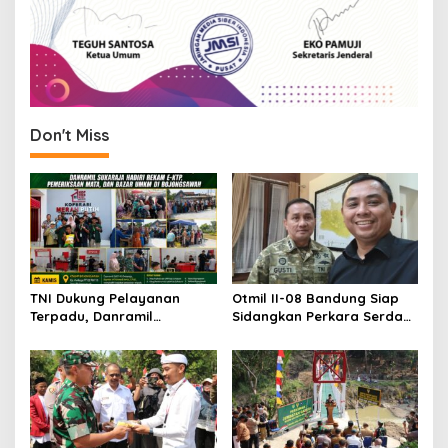
Don't Miss
TNI Dukung Pelayanan
Otmil II-08 Bandung Siap
Terpadu, Danramil
Sidangkan Perkara Serda
Sukaraja Hadiri Rekam E-
AS, Menunggu Rekomendasi
KTP, Pemeriksaan Mata,
Korem Sunan Gunung Jati
dan Bazar UMKM
Cirebon