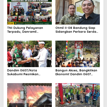
TNI Dukung Pelayanan
Otmil II-08 Bandung Siap
Terpadu, Danramil
Sidangkan Perkara Serda
Sukaraja Hadiri Rekam E-
AS, Menunggu Rekomendasi
KTP, Pemeriksaan Mata,
Korem Sunan Gunung Jati
dan Bazar UMKM
Cirebon
Dandim 0607/Kota
Bangun Akses, Bangkitkan
Sukabumi Resmikan
Ekonomi! Dandim 0607
Jembatan Garuda LECI di
Resmikan Jembatan
Sukaresmi
Garuda Cipanas Tahap V