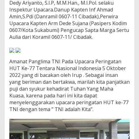
Dedy Ariyanto, S.I.P, M.M.Han., M.I.Pol. selaku
"
T
Inspektur Upacara.Danup Kapten Inf Ahmad
N
Amin,S.Pdi (Danramil 0607-11 Cibadak),Perwira
I
Upacara Kapten Arm Dede Sujana (Pasipers Kodim
A
0607/Kota Sukabumi) Pengucap Sapta Marga Sertu
d
Aulia dari Koramil 0607-11/ Cibadak.
a
l
a
h
K
Amanat Panglima TNI Pada Upacara Peringatan
i
HUT Ke-77 Tentara Nasional Indonesia 5 Oktober
t
2022 yang di bacakan oleh Irup . Sebagai insan
a
yang beriman dan bertakwa, marilah kita panjatkan
"
puji dan syukur kehadirat Tuhan Yang Maha
Kuasa, karena pada hari ini kita dapat
menyelenggarakan upacara peringatan HUT ke-77
TNI dengan tema ” TNI adalah Kita”.