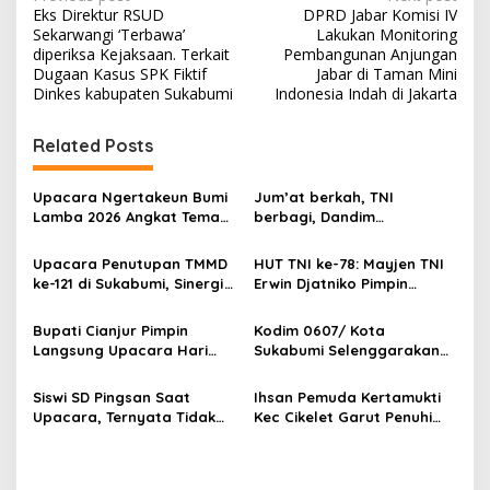
P
Eks Direktur RSUD
DPRD Jabar Komisi IV
o
Sekarwangi ‘Terbawa’
Lakukan Monitoring
s
diperiksa Kejaksaan. Terkait
Pembangunan Anjungan
Dugaan Kasus SPK Fiktif
Jabar di Taman Mini
t
Dinkes kabupaten Sukabumi
Indonesia Indah di Jakarta
n
Related Posts
a
v
Upacara Ngertakeun Bumi
Jum’at berkah, TNI
i
Lamba 2026 Angkat Tema
berbagi, Dandim
g
“Manik Maya”, Wujud
0610/Sumedang Titipkan
Syukur dan Harmoni Lintas
Bingkisan HUT TNI untuk
Upacara Penutupan TMMD
HUT TNI ke-78: Mayjen TNI
a
Budaya
Warga
ke-121 di Sukabumi, Sinergi
Erwin Djatniko Pimpin
t
TNI-Polri dan Masyarakat
Senam SKJ 88, Bakti Sosial
hingga Bazar UMKM murah
i
Bupati Cianjur Pimpin
Kodim 0607/ Kota
Langsung Upacara Hari
Sukabumi Selenggarakan
o
Jadi Kab. Cianjur Ke-346
Upacara Hari Juang TNI -
n
Tahun
AD ke 77
Siswi SD Pingsan Saat
Ihsan Pemuda Kertamukti
Upacara, Ternyata Tidak
Kec Cikelet Garut Penuhi
Memiliki Makanan Saat
Undangan Presiden Untuk
Berangkat Sekolah
Ikuti Upacara HUT RI ke 77