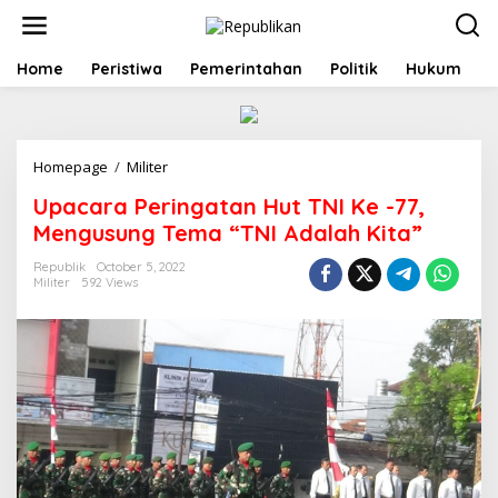
S
k
i
p
Home
Peristiwa
Pemerintahan
Politik
Hukum
t
o
c
o
Homepage
/
Militer
U
n
p
t
Upacara Peringatan Hut TNI Ke -77,
a
e
c
n
Mengusung Tema “TNI Adalah Kita”
a
t
r
Republik
October 5, 2022
Militer
592 Views
a
P
e
r
i
n
g
a
t
a
n