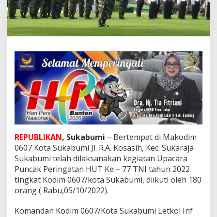
H
u
t
T
N
I
K
e
-
7
7
,
M
e
n
g
REPUBLIKAN
, Sukabumi
– Bertempat di Makodim
u
0607 Kota Sukabumi Jl. R.A. Kosasih, Kec. Sukaraja
s
Sukabumi telah dilaksanakan kegiatan Upacara
u
Puncak Peringatan HUT Ke – 77 TNI tahun 2022
n
g
tingkat Kodim 0607/kota Sukabumi, diikuti oleh 180
T
orang ( Rabu,05/10/2022).
e
m
Komandan Kodim 0607/Kota Sukabumi Letkol Inf
a