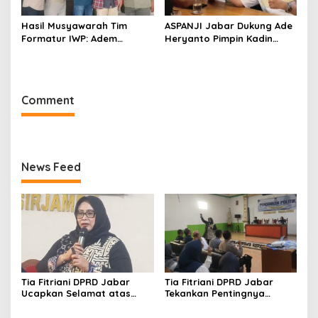
Hasil Musyawarah Tim
ASPANJI Jabar Dukung Ade
Formatur IWP: Adem
Heryanto Pimpin Kadin
Sutisna Ditetapkan Pimpin
Kota Bandung Periode
IWP DPRD Jabar Periode
2026–2031
2026–2028
Comment
News Feed
Tia Fitriani DPRD Jabar
Tia Fitriani DPRD Jabar
Ucapkan Selamat atas
Tekankan Pentingnya
Mubes IWP dan Terpilihnya
Pendidikan Politik untuk
Adem Sutisna sebagai
Perkuat Kader NasDem di