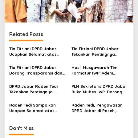
Related Posts
Tia Fitriani DPRD Jabar
Tia Fitriani DPRD Jabar
Ucapkan Selamat atas
Tekankan Pentingnya
Mubes IWP dan Terpilihnya
Pendidikan Politik untuk
Adem Sutisna sebagai
Perkuat Kader NasDem di
Tia Fitriani DPRD Jabar
Hasil Musyawarah Tim
Ketua IWP Jabar
Kabupaten Bandung
Dorong Transparansi dan
Formatur IWP: Adem
Pengawasan Program
Sutisna Ditetapkan Pimpin
Pemprov Jabar hingga
IWP DPRD Jabar Periode
DPRD Jabar Raden Tedi
PLH Sekretaris DPRD Jabar
Tingkat Desa
2026–2028
Tekankan Pentingnya
Buka Mubes IWP, Dorong
Perencanaan dan
Wartawan Parlemen
Pengendalian
Perkuat Jurnalisme
Raden Tedi Sampaikan
Raden Tedi, Pengawasan
Pembangunan yang Tepat
Berbasis Fakta
Ucapan Selamat atas
DPRD Jabar di Paseh,
Sasaran
Terselenggaranya
Warga Keluhkan Jalan
Musyawarah Besar Ikatan
Rusak hingga KIS Dicoret
Wartawan Parlemen DPRD
Don't Miss
Jabar