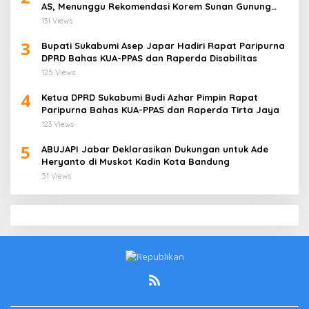
AS, Menunggu Rekomendasi Korem Sunan Gunung
Jati Cirebon
131 Views
3
Bupati Sukabumi Asep Japar Hadiri Rapat Paripurna
DPRD Bahas KUA-PPAS dan Raperda Disabilitas
125 Views
4
Ketua DPRD Sukabumi Budi Azhar Pimpin Rapat
Paripurna Bahas KUA-PPAS dan Raperda Tirta Jaya
123 Views
5
ABUJAPI Jabar Deklarasikan Dukungan untuk Ade
Heryanto di Muskot Kadin Kota Bandung
51 Views