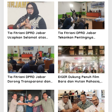
Tia Fitriani DPRD Jabar
Tia Fitriani DPRD Jabar
Ucapkan Selamat atas
Tekankan Pentingnya
Mubes IWP dan Terpilihnya
Pendidikan Politik untuk
Adem Sutisna sebagai
Perkuat Kader NasDem di
Ketua IWP Jabar
Kabupaten Bandung
Tia Fitriani DPRD Jabar
EIGER Dukung Penuh Film
Dorong Transparansi dan
Bara dan Hutan Rahasia,
Pengawasan Program
Wali Kota Bandung Ajak
Pemprov Jabar hingga
Pelajar Menonton
Tingkat Desa