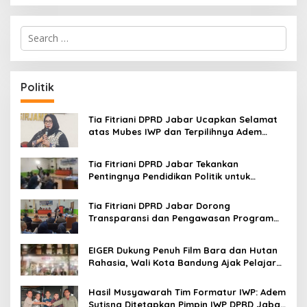
S
e
a
r
c
Politik
h
f
o
Tia Fitriani DPRD Jabar Ucapkan Selamat
r
atas Mubes IWP dan Terpilihnya Adem
:
Sutisna sebagai Ketua IWP Jabar
Tia Fitriani DPRD Jabar Tekankan
Pentingnya Pendidikan Politik untuk
Perkuat Kader NasDem di Kabupaten
Bandung
Tia Fitriani DPRD Jabar Dorong
Transparansi dan Pengawasan Program
Pemprov Jabar hingga Tingkat Desa
EIGER Dukung Penuh Film Bara dan Hutan
Rahasia, Wali Kota Bandung Ajak Pelajar
Menonton
Hasil Musyawarah Tim Formatur IWP: Adem
Sutisna Ditetapkan Pimpin IWP DPRD Jabar