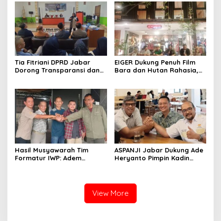
Ketua IWP Jabar
Kabupaten Bandung
Tia Fitriani DPRD Jabar
EIGER Dukung Penuh Film
Dorong Transparansi dan
Bara dan Hutan Rahasia,
Pengawasan Program
Wali Kota Bandung Ajak
Pemprov Jabar hingga
Pelajar Menonton
Tingkat Desa
Hasil Musyawarah Tim
ASPANJI Jabar Dukung Ade
Formatur IWP: Adem
Heryanto Pimpin Kadin
Sutisna Ditetapkan Pimpin
Kota Bandung Periode
IWP DPRD Jabar Periode
2026–2031
2026–2028
View More