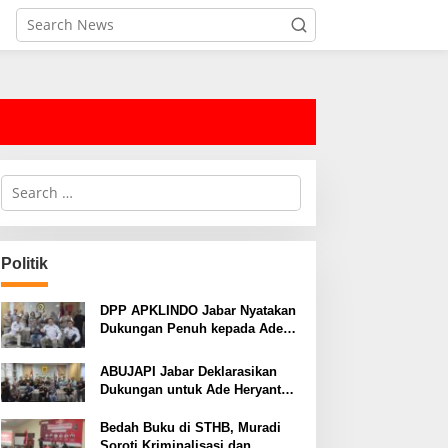
S
e
a
r
c
Politik
h
f
o
DPP APKLINDO Jabar Nyatakan
r
Dukungan Penuh kepada Ade
:
Heryanto di Muskot Kadin Kota
Bandung
ABUJAPI Jabar Deklarasikan
Dukungan untuk Ade Heryanto
di Muskot Kadin Kota Bandung
Bedah Buku di STHB, Muradi
Soroti Kriminalisasi dan