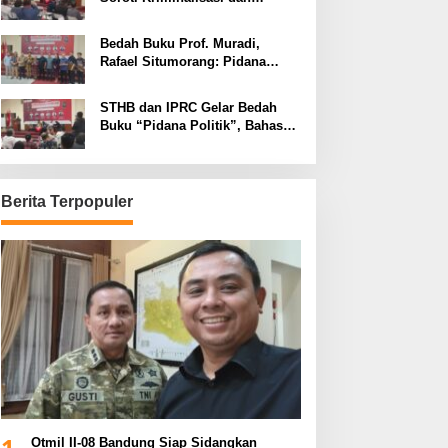
Dimensi Politik dalam
Penegakan Hukum
Bedah Buku Prof. Muradi,
Rafael Situmorang: Pidana
Politik Perlu Dikaji Secara
Objektif
STHB dan IPRC Gelar Bedah
Buku “Pidana Politik”, Bahas
Obstruction of Justice hingga
Amnesti Presiden
Berita Terpopuler
1
Otmil II-08 Bandung Siap Sidangkan