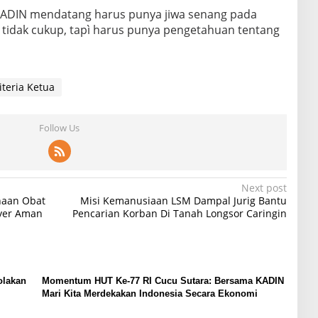
 KADIN mendatang harus punya jiwa senang pada
a tidak cukup, tapì harus punya pengetahuan tentang
iteria Ketua
Follow Us
Next post
naan Obat
Misi Kemanusiaan LSM Dampal Jurig Bantu
uyer Aman
Pencarian Korban Di Tanah Longsor Caringin
olakan
Momentum HUT Ke-77 RI Cucu Sutara: Bersama KADIN
Mari Kita Merdekakan Indonesia Secara Ekonomi