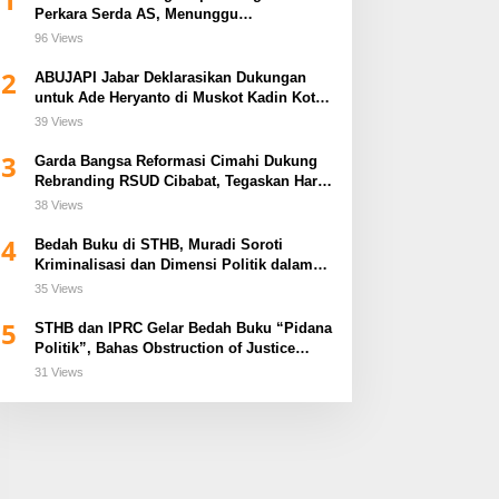
Perkara Serda AS, Menunggu
Rekomendasi Korem Sunan Gunung Jati
96 Views
Cirebon
2
ABUJAPI Jabar Deklarasikan Dukungan
untuk Ade Heryanto di Muskot Kadin Kota
Bandung
39 Views
3
Garda Bangsa Reformasi Cimahi Dukung
Rebranding RSUD Cibabat, Tegaskan Harus
Diikuti Reformasi Pelayanan
38 Views
4
Bedah Buku di STHB, Muradi Soroti
Kriminalisasi dan Dimensi Politik dalam
Penegakan Hukum
35 Views
5
STHB dan IPRC Gelar Bedah Buku “Pidana
Politik”, Bahas Obstruction of Justice
hingga Amnesti Presiden
31 Views