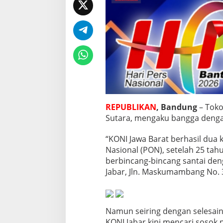
d
e
p
a
n
REPUBLIKAN
, Bandung
– Toko
Sutara, mengaku bangga dengan
“KONI Jawa Barat berhasil dua 
Nasional (PON), setelah 25 tah
berbincang-bincang santai deng
Jabar, Jln. Maskumambang No. 3
Namun seiring dengan selesain
KONI Jabar kini mencari sosok