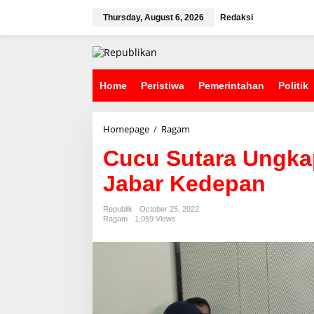
S
k
Thursday, August 6, 2026
Redaksi
i
p
t
o
c
Home
Peristiwa
Pemerintahan
Politik
o
n
t
Homepage
/
Ragam
C
e
u
n
Cucu Sutara Ungkap
c
t
u
Jabar Kedepan
S
u
t
Republik
October 25, 2022
a
Ragam
1,059 Views
r
a
U
n
g
k
a