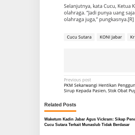
Selanjutnya, kata Cucu, Ketua
olahraga. “Jadi punya uang saj
olahraga juga,” pungkasnya.[R]
Cucu Sutara
KONI Jabar
Kr
P
Previous post
PKM Sekarwangi Hentikan Penggu
o
Sirup Kepada Pasien, Stok Obat P
s
Related Posts
t
n
Waketum Kadin Jabar Agus Vickram: Sikap Pen
a
Cucu Sutara Terkait Munaslub Tidak Berdasar
v