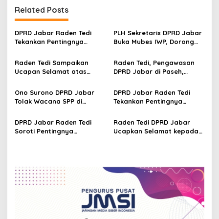
n
Related Posts
a
v
DPRD Jabar Raden Tedi
PLH Sekretaris DPRD Jabar
Tekankan Pentingnya
Buka Mubes IWP, Dorong
i
Perencanaan dan
Wartawan Parlemen
g
Pengendalian
Perkuat Jurnalisme
Raden Tedi Sampaikan
Raden Tedi, Pengawasan
Pembangunan yang Tepat
Berbasis Fakta
Ucapan Selamat atas
DPRD Jabar di Paseh,
a
Sasaran
Terselenggaranya
Warga Keluhkan Jalan
t
Musyawarah Besar Ikatan
Rusak hingga KIS Dicoret
Ono Surono DPRD Jabar
DPRD Jabar Raden Tedi
Wartawan Parlemen DPRD
i
Tolak Wacana SPP di
Tekankan Pentingnya
Jabar
Sekolah Negeri, Pendidikan
Penataan Ruang dan
o
Gratis 12 Tahun Harus
Permukiman Berkelanjutan
DPRD Jabar Raden Tedi
Raden Tedi DPRD Jabar
n
Dijamin Negara
di Jawa Barat
Soroti Pentingnya
Ucapkan Selamat kepada
Pembangunan
Slamet Ariyadi, Ketua
Infrastruktur Berkualitas
Umum BM PAN Periode
untuk Percepat
2026-2031
Pertumbuhan Daerah