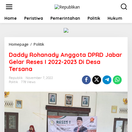
S
k
i
p
Home
Peristiwa
Pemerintahan
Politik
Hukum
t
o
c
o
Homepage
/
Politik
D
n
a
t
Daddy Rohanady Anggota DPRD Jabar
d
e
d
n
Gelar Reses I 2022-2023 Di Desa
y
t
Tersana
R
o
Republik
November 7, 2022
h
Politik
778 Views
a
n
a
d
y
A
n
g
g