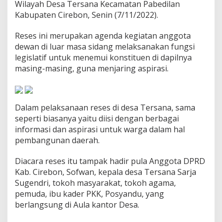
Wilayah Desa Tersana Kecamatan Pabedilan
2
Kabupaten Cirebon, Senin (7/11/2022).
2
-
2
Reses ini merupakan agenda kegiatan anggota
0
dewan di luar masa sidang melaksanakan fungsi
2
legislatif untuk menemui konstituen di dapilnya
3
masing-masing, guna menjaring aspirasi.
D
i
D
e
s
Dalam pelaksanaan reses di desa Tersana, sama
a
seperti biasanya yaitu diisi dengan berbagai
T
informasi dan aspirasi untuk warga dalam hal
e
r
pembangunan daerah.
s
a
Diacara reses itu tampak hadir pula Anggota DPRD
n
Kab. Cirebon, Sofwan, kepala desa Tersana Sarja
a
Sugendri, tokoh masyarakat, tokoh agama,
pemuda, ibu kader PKK, Posyandu, yang
berlangsung di Aula kantor Desa.