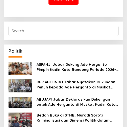
S
e
a
r
c
Politik
h
f
o
ASPANJI Jabar Dukung Ade Heryanto
r
Pimpin Kadin Kota Bandung Periode 2026–
:
2031
DPP APKLINDO Jabar Nyatakan Dukungan
Penuh kepada Ade Heryanto di Muskot
Kadin Kota Bandung
ABUJAPI Jabar Deklarasikan Dukungan
untuk Ade Heryanto di Muskot Kadin Kota
Bandung
Bedah Buku di STHB, Muradi Soroti
Kriminalisasi dan Dimensi Politik dalam
Penegakan Hukum