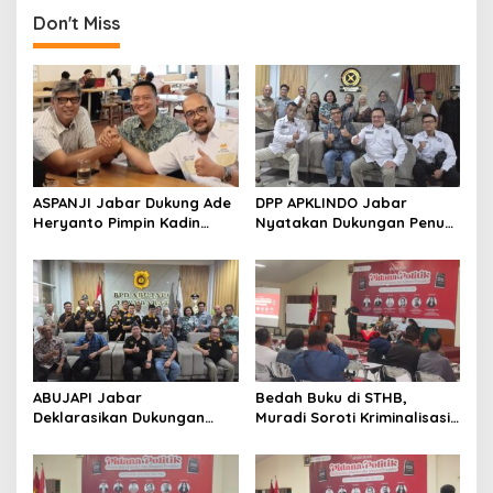
Don't Miss
ASPANJI Jabar Dukung Ade
DPP APKLINDO Jabar
Heryanto Pimpin Kadin
Nyatakan Dukungan Penuh
Kota Bandung Periode
kepada Ade Heryanto di
2026–2031
Muskot Kadin Kota
Bandung
ABUJAPI Jabar
Bedah Buku di STHB,
Deklarasikan Dukungan
Muradi Soroti Kriminalisasi
untuk Ade Heryanto di
dan Dimensi Politik dalam
Muskot Kadin Kota
Penegakan Hukum
Bandung