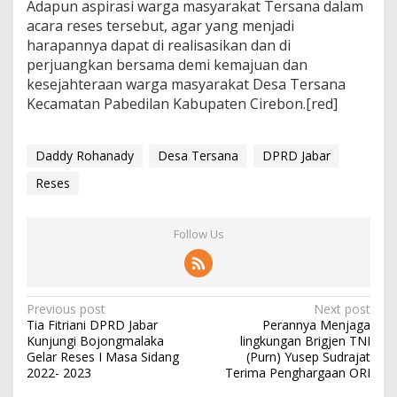
Adapun aspirasi warga masyarakat Tersana dalam
acara reses tersebut, agar yang menjadi
harapannya dapat di realisasikan dan di
perjuangkan bersama demi kemajuan dan
kesejahteraan warga masyarakat Desa Tersana
Kecamatan Pabedilan Kabupaten Cirebon.[red]
Daddy Rohanady
Desa Tersana
DPRD Jabar
Reses
Follow Us
P
Previous post
Next post
Tia Fitriani DPRD Jabar
Perannya Menjaga
o
Kunjungi Bojongmalaka
lingkungan Brigjen TNI
s
Gelar Reses I Masa Sidang
(Purn) Yusep Sudrajat
2022- 2023
Terima Penghargaan ORI
t