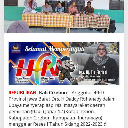
o
t
a
D
P
R
D
J
a
b
a
r
G
e
l
a
r
R
REPUBLIKAN
, Kab Cirebon
– Anggota DPRD
e
Provinsi Jawa Barat Drs. H.Daddy Rohanady dalam
s
upaya menyerap aspirasi masyarakat daerah
e
s
pemilihan (dapil) Jabar 12 (Kota Cirebon,
I
Kabupaten Cirebon, Kabupaten Indramayu)
2
menggelar Reses l Tahun Sidang 2022-2023 di
0