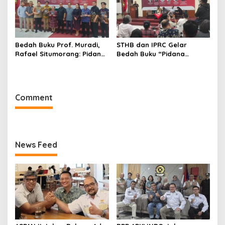
Bedah Buku Prof. Muradi,
STHB dan IPRC Gelar
Rafael Situmorang: Pidana
Bedah Buku “Pidana
Politik Perlu Dikaji Secara
Politik”, Bahas Obstruction
Objektif
of Justice hingga Amnesti
Presiden
Comment
News Feed