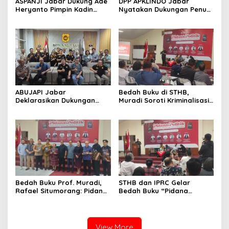
ASPANJI Jabar Dukung Ade
DPP APKLINDO Jabar
Heryanto Pimpin Kadin
Nyatakan Dukungan Penuh
Kota Bandung Periode
kepada Ade Heryanto di
2026–2031
Muskot Kadin Kota
Bandung
ABUJAPI Jabar
Bedah Buku di STHB,
Deklarasikan Dukungan
Muradi Soroti Kriminalisasi
untuk Ade Heryanto di
dan Dimensi Politik dalam
Muskot Kadin Kota
Penegakan Hukum
Bandung
Bedah Buku Prof. Muradi,
STHB dan IPRC Gelar
Rafael Situmorang: Pidana
Bedah Buku “Pidana
Politik Perlu Dikaji Secara
Politik”, Bahas Obstruction
Objektif
of Justice hingga Amnesti
Presiden
View More