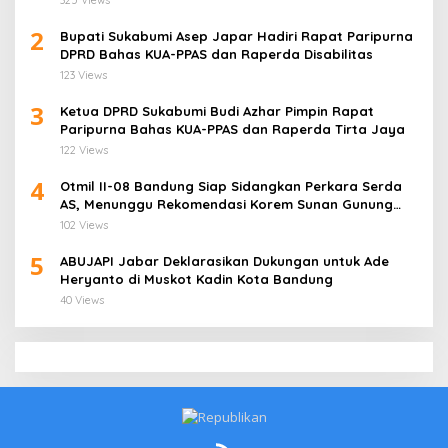
2
Bupati Sukabumi Asep Japar Hadiri Rapat Paripurna
DPRD Bahas KUA-PPAS dan Raperda Disabilitas
123 Views
3
Ketua DPRD Sukabumi Budi Azhar Pimpin Rapat
Paripurna Bahas KUA-PPAS dan Raperda Tirta Jaya
122 Views
4
Otmil II-08 Bandung Siap Sidangkan Perkara Serda
AS, Menunggu Rekomendasi Korem Sunan Gunung
Jati Cirebon
102 Views
5
ABUJAPI Jabar Deklarasikan Dukungan untuk Ade
Heryanto di Muskot Kadin Kota Bandung
40 Views