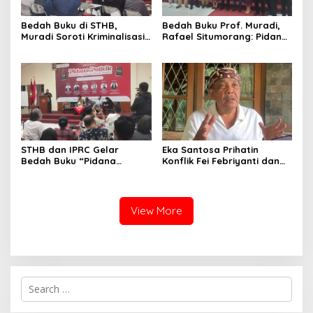
Bedah Buku di STHB,
Bedah Buku Prof. Muradi,
Muradi Soroti Kriminalisasi
Rafael Situmorang: Pidana
dan Dimensi Politik dalam
Politik Perlu Dikaji Secara
Penegakan Hukum
Objektif
STHB dan IPRC Gelar
Eka Santosa Prihatin
Bedah Buku “Pidana
Konflik Fei Febriyanti dan
Politik”, Bahas Obstruction
Fifie Rahardja, Harap Ada
of Justice hingga Amnesti
Jalan Damai
Presiden
View More
S
e
a