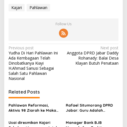
a
Kajari
Pahlawan
h
l
a
Follow Us
w
a
n
'
P
Previous post
Next post
Yudha Di Hari Pahlawan Ini
Anggota DPRD Jabar Daddy
o
Ada Kembagaan Telah
Rohanady: Balai Desa
s
Dinobatkanya Kiayi
Klayan Butuh Penataan
H.Ahmad Sanusi Sebagai
t
Salah Satu Pahlawan
Nasional
n
a
Related Posts
v
i
Pahlawan Reformasi,
Rafael Situmorang DPRD
g
Aktivis 98 Ziarah ke Makam
Jabar: Guru Adalah
Almarhum Hafidin Royan
Pahlawan Tanpa Tanda
a
Jasa
Usai diresmikan Kajari
Manager Bank BJB