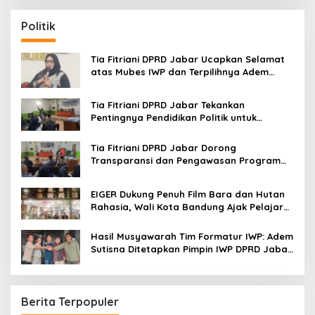
r
c
Politik
h
f
o
Tia Fitriani DPRD Jabar Ucapkan Selamat
r
atas Mubes IWP dan Terpilihnya Adem
:
Sutisna sebagai Ketua IWP Jabar
Tia Fitriani DPRD Jabar Tekankan
Pentingnya Pendidikan Politik untuk
Perkuat Kader NasDem di Kabupaten
Bandung
Tia Fitriani DPRD Jabar Dorong
Transparansi dan Pengawasan Program
Pemprov Jabar hingga Tingkat Desa
EIGER Dukung Penuh Film Bara dan Hutan
Rahasia, Wali Kota Bandung Ajak Pelajar
Menonton
Hasil Musyawarah Tim Formatur IWP: Adem
Sutisna Ditetapkan Pimpin IWP DPRD Jabar
Periode 2026–2028
Berita Terpopuler