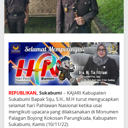
i
t
a
H
a
r
u
s
M
e
n
t
e
l
a
d
a
n
REPUBLIKAN
, Sukabumi
– KAJARI Kabupaten
i
Sukabumi Bapak Siju, S.H., M.H turut mengucapkan
D
selamat hari Pahlawan Nasional ketika usai
a
r
mengikuti upacara yang dilaksanakan di Monumen
i
Palagan Bojong Kokosan Parungkuda, Kabupaten
A
Sukabumi, Kamis (10/11/22).
p