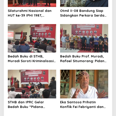
Silaturahmi Nasional dan
Otmil II-08 Bandung Siap
HUT ke-39 IPHI 1987,
Sidangkan Perkara Serda
Dorong Penguatan Peran
AS, Menunggu Rekomendasi
Advokat dalam Pembaruan
Korem Sunan Gunung Jati
Hukum
Cirebon
Bedah Buku di STHB,
Bedah Buku Prof. Muradi,
Muradi Soroti Kriminalisasi
Rafael Situmorang: Pidana
dan Dimensi Politik dalam
Politik Perlu Dikaji Secara
Penegakan Hukum
Objektif
STHB dan IPRC Gelar
Eka Santosa Prihatin
Bedah Buku “Pidana
Konflik Fei Febriyanti dan
Politik”, Bahas Obstruction
Fifie Rahardja, Harap Ada