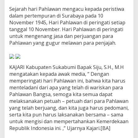
a
Sejarah hari Pahlawan mengacu kepada peristiwa
Y
a
dalam pertempuran di Surabaya pada 10
n
November 1945, Hari Pahlawan di peringati setiap
g
tanggal 10 November. Hari Pahlawan di peringati
T
untuk mengenang jasa dan perjuangan para
e
l
Pahlawan yang gugur melawan para penjajah.
a
h
D
i
KAJARI Kabupaten Sukabumi Bapak Siju, S.H., M.H
w
mengatakan kepada awak media, ” Dengan
a
memperingati hari Pahlawan ini, bahwa kita harus
r
i
menteladani dari apa yang telah di wariskan para
s
Pahlawan Bangsa, semoga kita semua dapat
k
melaksanakan petuah – petuah dari para Pahlawan
a
yang telah berjuang, dan kita juga harus pedomani,
n
serta kita pun harus laksanakan bersama – sama
P
a
untuk mengisi dan mempertahankan Kemerdekaan
r
Republik Indonesia ini. ,” Ujarnya Kajari.[BA]
a
P