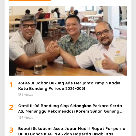
1
ASPANJI Jabar Dukung Ade Heryanto Pimpin Kadin
Kota Bandung Periode 2026–2031
334 Views
2
Otmil II-08 Bandung Siap Sidangkan Perkara Serda
AS, Menunggu Rekomendasi Korem Sunan Gunung
Jati Cirebon
129 Views
3
Bupati Sukabumi Asep Japar Hadiri Rapat Paripurna
DPRD Bahas KUA-PPAS dan Raperda Disabilitas