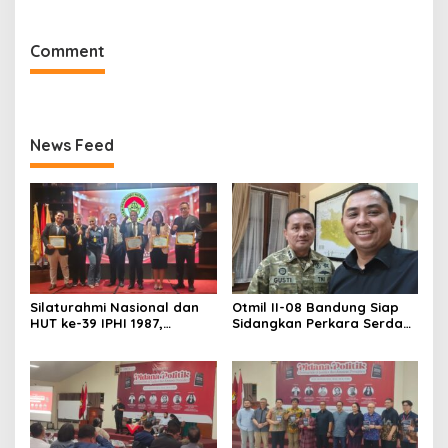
of Justice hingga Amnesti
Jalan Damai
Presiden
Comment
News Feed
Silaturahmi Nasional dan
Otmil II-08 Bandung Siap
HUT ke-39 IPHI 1987,
Sidangkan Perkara Serda
Dorong Penguatan Peran
AS, Menunggu Rekomendasi
Advokat dalam Pembaruan
Korem Sunan Gunung Jati
Hukum
Cirebon