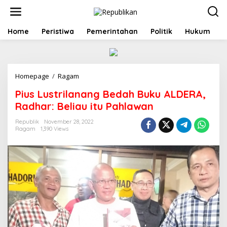
S
k
i
p
Home
Peristiwa
Pemerintahan
Politik
Hukum
t
o
c
o
Homepage
/
Ragam
P
n
i
t
Pius Lustrilanang Bedah Buku ALDERA,
u
e
s
n
Radhar: Beliau itu Pahlawan
L
t
u
Republik
November 28, 2022
Ragam
1,390 Views
s
t
r
i
l
a
n
a
n
g
B