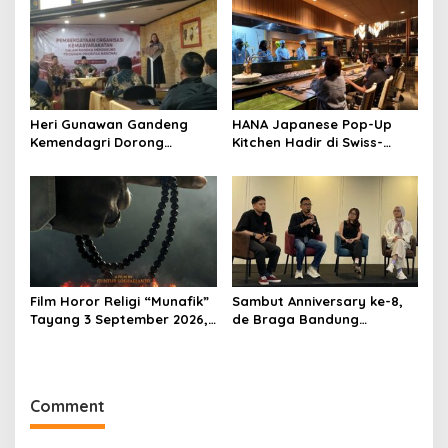
Harus Diikuti Reformasi
Rasa Khas Nusantara
Pelayanan
Heri Gunawan Gandeng
HANA Japanese Pop-Up
Kemendagri Dorong
Kitchen Hadir di Swiss-
Pemberdayaan Ormas di
Belresort Dago Heritage
Sukabumi
Bandung, Tawarkan
Pengalaman Omakase
Eksklusif
Film Horor Religi “Munafik”
Sambut Anniversary ke-8,
Tayang 3 September 2026,
de Braga Bandung
Arya Saloka Perankan
Hadirkan Pameran Seni
Ustadz Ahli Ruqyah
“Studio di Jam 3.30”
Comment