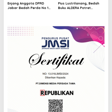
i
Keseimbangan, Prof
CIMB Niaga Syariah
Enjang Anggota DPRD
Pius Lustrilanang, Bedah
g
Dadang Kahmad
Jabar Bedah Perda No 1
Buku ALDERA Potret
Tahun 2021 Dorong
Gerakan Politik Kaum Muda
a
Kemandirian Pesantren
1993-1999
t
i
o
n