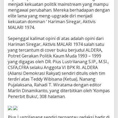
i
menjadi kekuatan politik mainstream yang mampu
a
mengawal perubahan. Mereka berhadapan dengan
u
elite lama yang meng-upgrade diri menjadi
i
kekuatan dominan ‘ Hariman Siregar, Aktivis
t
u
MALARI 1974.
P
a
Sepenggal kalimat opini di atas adalah opini dari
h
Hariman Siregar, Aktivis MALARI 1974 salah satu
l
yang tercantum di cover buku berjudul ALDERA,
a
w
Potret Gerakan Politik Kaum Muda 1993 – 1999
a
yang digagas oleh DR. Pius Lustrilanang S.IP., M.SI.,
n
CSFA,CFRA selaku Anggota VI BPK RI. ALDERA
(Aliansi Demokrasi Rakyat) sendiri ditulis oleh tim
terdiri atas Teddy Wibisana (Ketua), Nanang
Pujalaksana, Rahadi T. Wiratama dengan editor
Marlin Dinamikanto, yang diterbitkan oleh ‘Kompas
Penerbit Buku’, 308 halaman.
Pius Lustrilanang sendiri terpantau redaksi hadir di