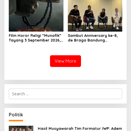
Pengalaman Omakase
Eksklusif
Film Horor Religi “Munafik”
Sambut Anniversary ke-8,
Tayang 3 September 2026,
de Braga Bandung
Arya Saloka Perankan
Hadirkan Pameran Seni
Ustadz Ahli Ruqyah
“Studio di Jam 3.30”
View More
S
e
a
r
c
Politik
h
f
o
Hasil Musyawarah Tim Formatur IWP: Adem