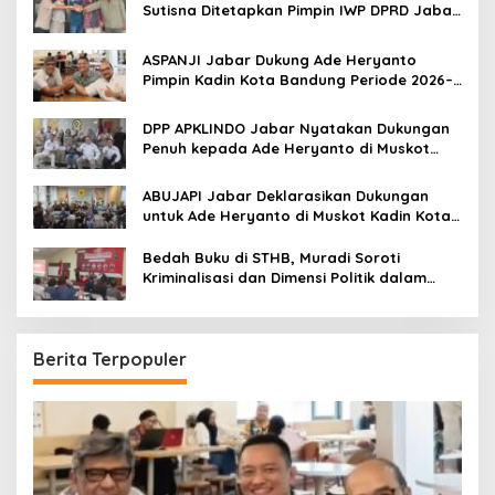
r
Sutisna Ditetapkan Pimpin IWP DPRD Jabar
:
Periode 2026–2028
ASPANJI Jabar Dukung Ade Heryanto
Pimpin Kadin Kota Bandung Periode 2026–
2031
DPP APKLINDO Jabar Nyatakan Dukungan
Penuh kepada Ade Heryanto di Muskot
Kadin Kota Bandung
ABUJAPI Jabar Deklarasikan Dukungan
untuk Ade Heryanto di Muskot Kadin Kota
Bandung
Bedah Buku di STHB, Muradi Soroti
Kriminalisasi dan Dimensi Politik dalam
Penegakan Hukum
Berita Terpopuler