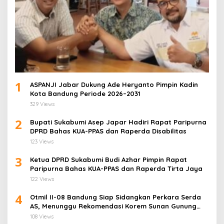
1
ASPANJI Jabar Dukung Ade Heryanto Pimpin Kadin
Kota Bandung Periode 2026–2031
329 Views
2
Bupati Sukabumi Asep Japar Hadiri Rapat Paripurna
DPRD Bahas KUA-PPAS dan Raperda Disabilitas
123 Views
3
Ketua DPRD Sukabumi Budi Azhar Pimpin Rapat
Paripurna Bahas KUA-PPAS dan Raperda Tirta Jaya
122 Views
4
Otmil II-08 Bandung Siap Sidangkan Perkara Serda
AS, Menunggu Rekomendasi Korem Sunan Gunung
Jati Cirebon
108 Views