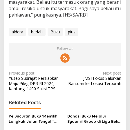
masyarakat. Beliau itu termasuk orang yang berani
ambil resiko untuk masyarakat. Bagi saya beliau itu
pahlawan,” pungkasnya. [HS/SA/RD].
aldera
bedah
Buku
pius
Follow Us
P
Previous post
Next post
Yusep Sudrajat Persiapkan
JMSI Fokus Salurkan
o
Maju Pileg DPR RI 2024,
Bantuan ke Lokasi Terparah
s
Kantongi 1400 Saksi TPS
t
Related Posts
n
a
Peluncuran Buku ‘Memilih
Donasi Buku Melalui
v
Langkah Jalan Tengah’,
Syaamil Group di Liga Buku
Pemikiran Moderat dan
Jabar Juara oleh Bank