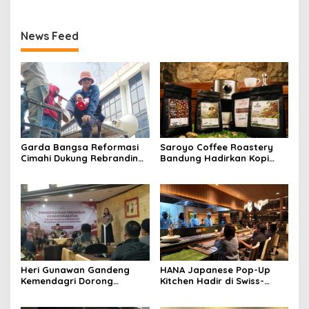
News Feed
Garda Bangsa Reformasi
Saroyo Coffee Roastery
Cimahi Dukung Rebranding
Bandung Hadirkan Kopi
RSUD Cibabat, Tegaskan
Lokal Premium dengan Cita
Harus Diikuti Reformasi
Rasa Khas Nusantara
Pelayanan
Heri Gunawan Gandeng
HANA Japanese Pop-Up
Kemendagri Dorong
Kitchen Hadir di Swiss-
Pemberdayaan Ormas di
Belresort Dago Heritage
Sukabumi
Bandung, Tawarkan