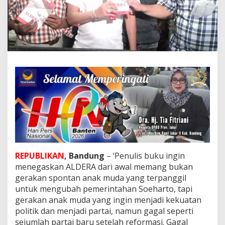
e
d
a
h
B
u
k
u
A
L
D
E
R
A
,
R
a
REPUBLIKAN
, Bandung
– ‘Penulis buku ingin
d
menegaskan ALDERA dari awal memang bukan
h
a
gerakan spontan anak muda yang terpanggil
r
untuk mengubah pemerintahan Soeharto, tapi
:
gerakan anak muda yang ingin menjadi kekuatan
B
politik dan menjadi partai, namun gagal seperti
e
sejumlah partai baru setelah reformasi. Gagal
l