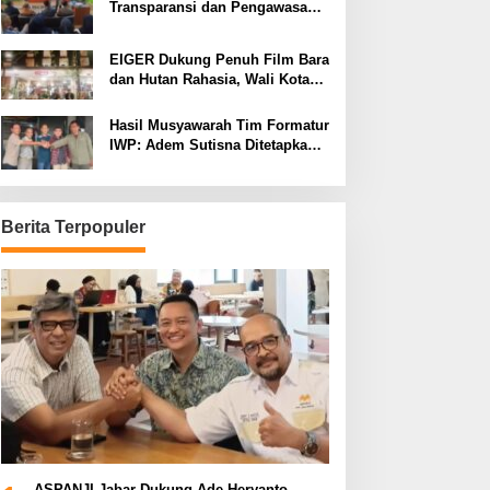
Transparansi dan Pengawasan
Program Pemprov Jabar hingga
Tingkat Desa
EIGER Dukung Penuh Film Bara
dan Hutan Rahasia, Wali Kota
Bandung Ajak Pelajar Menonton
Hasil Musyawarah Tim Formatur
IWP: Adem Sutisna Ditetapkan
Pimpin IWP DPRD Jabar
Periode 2026–2028
Berita Terpopuler
ASPANJI Jabar Dukung Ade Heryanto