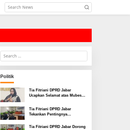
S
e
a
r
c
Politik
h
f
o
Tia Fitriani DPRD Jabar
r
Ucapkan Selamat atas Mubes
:
IWP dan Terpilihnya Adem
Sutisna sebagai Ketua IWP
Tia Fitriani DPRD Jabar
Jabar
Tekankan Pentingnya
Pendidikan Politik untuk
Perkuat Kader NasDem di
Tia Fitriani DPRD Jabar Dorong
Kabupaten Bandung