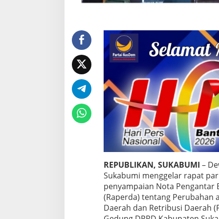
r
i
b
u
s
i
s
e
r
t
a
U
M
K
M
REPUBLIKAN, SUKABUMI
– De
Sukabumi menggelar rapat par
penyampaian Nota Pengantar B
(Raperda) tentang Perubahan 
Daerah dan Retribusi Daerah 
Gedung DPRD Kabupaten Sukabu