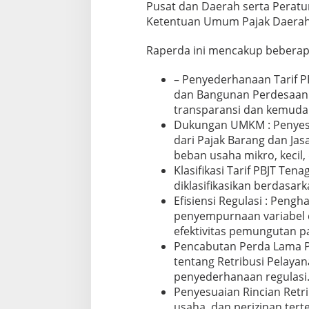
Pusat dan Daerah serta Perat
Ketentuan Umum Pajak Daerah 
Raperda ini mencakup beberapa
– Penyederhanaan Tarif PB
dan Bangunan Perdesaan 
transparansi dan kemud
Dukungan UMKM : Penyesu
dari Pajak Barang dan Jas
beban usaha mikro, keci
Klasifikasi Tarif PBJT Tenag
diklasifikasikan berdasar
Efisiensi Regulasi : Peng
penyempurnaan variabel 
efektivitas pemungutan pa
Pencabutan Perda Lama 
tentang Retribusi Pelaya
penyederhanaan regulasi
Penyesuaian Rincian Retri
usaha, dan perizinan tert