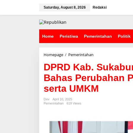
S
k
Saturday, August 8, 2026
Redaksi
i
p
t
o
c
Home
Peristiwa
Pemerintahan
Politik
o
n
t
Homepage
/
Pemerintahan
D
e
P
n
DPRD Kab. Sukabum
R
t
D
Bahas Perubahan Pe
K
a
serta UMKM
b
.
S
Dev
April 10, 2025
u
Pemerintahan
619 Views
k
a
b
u
m