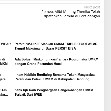
Next post
Romeo: Alibi Miming Theniko Telah
Dipatahkan Semua di Persidangan
OTWEAR
Persit PUSDIKIF Siapkan UMKM TRIBLEEFOOTWEAR
Tampil Maksimal di Bazar PERSIT BISA
n di
Ada Solusi ‘Miskomunikasi’ antara Koordinator UMKM
 UMKM
dengan Grand Pasundan Hotel
g
Ilham Habibie Berdialog Bersama Tokoh Masyarakat,
gara
Petani dan Pelaku UMKM di Kabupaten Bandung
 OJK
bank bjb Raih Penghargaan Pengembangan UMKM
aku
Terbaik Dari IWEB