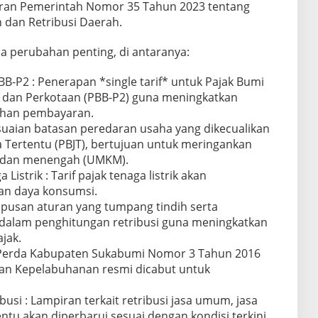
uran Pemerintah Nomor 35 Tahun 2023 tentang
dan Retribusi Daerah.
 perubahan penting, di antaranya:
B-P2 : Penerapan *single tarif* untuk Pajak Bumi
dan Perkotaan (PBB-P2) guna meningkatkan
ahan pembayaran.
aian batasan peredaran usaha yang dikecualikan
a Tertentu (PBJT), bertujuan untuk meringankan
l, dan menengah (UMKM).
a Listrik : Tarif pajak tenaga listrik akan
kan daya konsumsi.
hapusan aturan yang tumpang tindih serta
dalam penghitungan retribusi guna meningkatkan
jak.
Perda Kabupaten Sukabumi Nomor 3 Tahun 2016
nan Kepelabuhanan resmi dicabut untuk
.
busi : Lampiran terkait retribusi jasa umum, jasa
entu akan diperbarui sesuai dengan kondisi terkini.