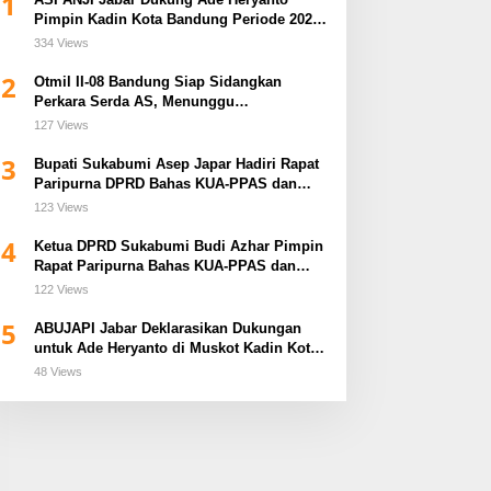
1
Pimpin Kadin Kota Bandung Periode 2026–
2031
334 Views
2
Otmil II-08 Bandung Siap Sidangkan
Perkara Serda AS, Menunggu
Rekomendasi Korem Sunan Gunung Jati
127 Views
Cirebon
3
Bupati Sukabumi Asep Japar Hadiri Rapat
Paripurna DPRD Bahas KUA-PPAS dan
Raperda Disabilitas
123 Views
4
Ketua DPRD Sukabumi Budi Azhar Pimpin
Rapat Paripurna Bahas KUA-PPAS dan
Raperda Tirta Jaya
122 Views
5
ABUJAPI Jabar Deklarasikan Dukungan
untuk Ade Heryanto di Muskot Kadin Kota
Bandung
48 Views