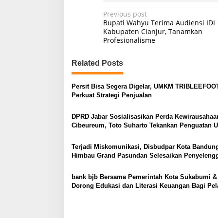
P
Previous post
Bupati Wahyu Terima Audiensi IDI
o
Kabupaten Cianjur, Tanamkan
Profesionalisme
s
t
Related Posts
n
a
Persit Bisa Segera Digelar, UMKM TRIBLEEFO
v
Perkuat Strategi Penjualan
i
DPRD Jabar Sosialisasikan Perda Kewirausahaa
g
Cibeureum, Toto Suharto Tekankan Penguatan
a
Terjadi Miskomunikasi, Disbudpar Kota Bandun
t
Himbau Grand Pasundan Selesaikan Penyeleng
i
Pameran UMKM
o
bank bjb Bersama Pemerintah Kota Sukabumi &
Dorong Edukasi dan Literasi Keuangan Bagi Pel
n
Usaha UMKM Supaya Handal Dalam Mengelola
Keuangan