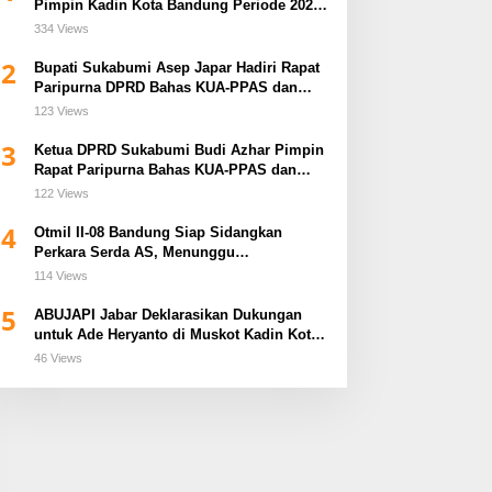
Pimpin Kadin Kota Bandung Periode 2026–
2031
334 Views
2
Bupati Sukabumi Asep Japar Hadiri Rapat
Paripurna DPRD Bahas KUA-PPAS dan
Raperda Disabilitas
123 Views
3
Ketua DPRD Sukabumi Budi Azhar Pimpin
Rapat Paripurna Bahas KUA-PPAS dan
Raperda Tirta Jaya
122 Views
4
Otmil II-08 Bandung Siap Sidangkan
Perkara Serda AS, Menunggu
Rekomendasi Korem Sunan Gunung Jati
114 Views
Cirebon
5
ABUJAPI Jabar Deklarasikan Dukungan
untuk Ade Heryanto di Muskot Kadin Kota
Bandung
46 Views