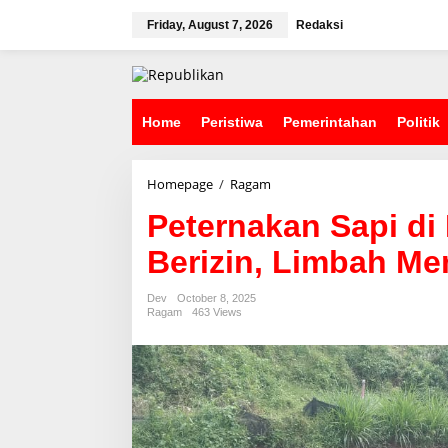
S
k
Friday, August 7, 2026
Redaksi
i
p
t
o
c
Home
Peristiwa
Pemerintahan
Politik
o
n
t
Homepage
/
Ragam
P
e
e
n
Peternakan Sapi di
t
t
e
Berizin, Limbah Me
r
n
a
Dev
October 8, 2025
k
Ragam
463 Views
a
n
S
a
p
i
d