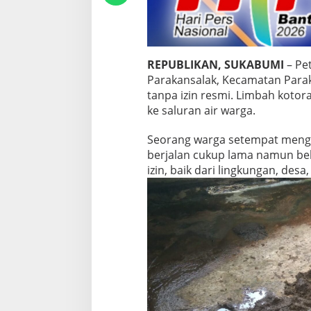
i
z
i
n
,
REPUBLIKAN, SUKABUMI
– Pe
L
Parakansalak, Kecamatan Parak
i
m
tanpa izin resmi. Limbah kotor
b
ke saluran air warga.
a
h
Seorang warga setempat menga
M
berjalan cukup lama namun bel
e
n
izin, baik dari lingkungan, desa
g
a
l
i
r
k
e
S
e
l
o