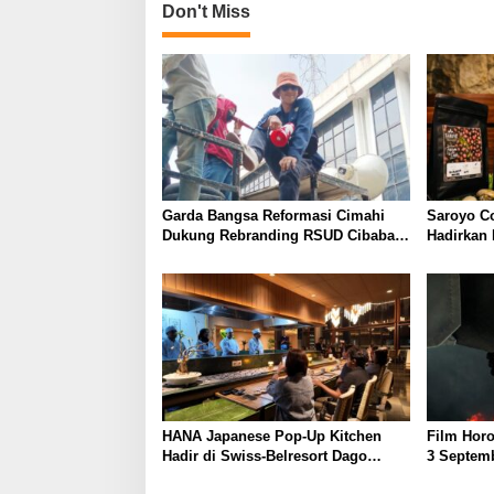
Don't Miss
Garda Bangsa Reformasi Cimahi
Saroyo C
Dukung Rebranding RSUD Cibabat,
Hadirkan
Tegaskan Harus Diikuti Reformasi
dengan Ci
Pelayanan
HANA Japanese Pop-Up Kitchen
Film Horo
Hadir di Swiss-Belresort Dago
3 Septemb
Heritage Bandung, Tawarkan
Perankan