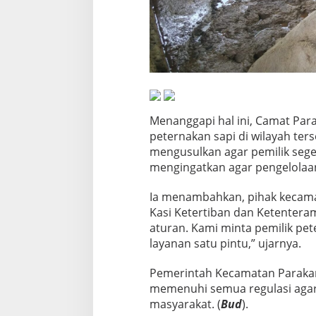
k
a
n
W
a
r
g
a
Menanggapi hal ini, Camat Pa
peternakan sapi di wilayah te
mengusulkan agar pemilik sege
mengingatkan agar pengelolaan
Ia menambahkan, pihak kecamat
Kasi Ketertiban dan Ketenteram
aturan. Kami minta pemilik pe
layanan satu pintu,” ujarnya.
Pemerintah Kecamatan Parakan
memenuhi semua regulasi agar
masyarakat. (
Bud
).