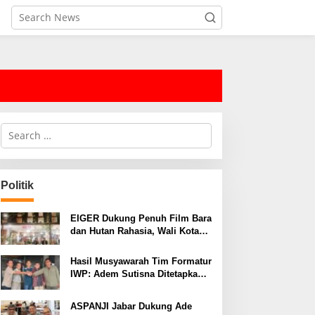
S
e
a
r
c
Politik
h
f
o
EIGER Dukung Penuh Film Bara
r
dan Hutan Rahasia, Wali Kota
:
Bandung Ajak Pelajar Menonton
Hasil Musyawarah Tim Formatur
IWP: Adem Sutisna Ditetapkan
Pimpin IWP DPRD Jabar
Periode 2026–2028
ASPANJI Jabar Dukung Ade