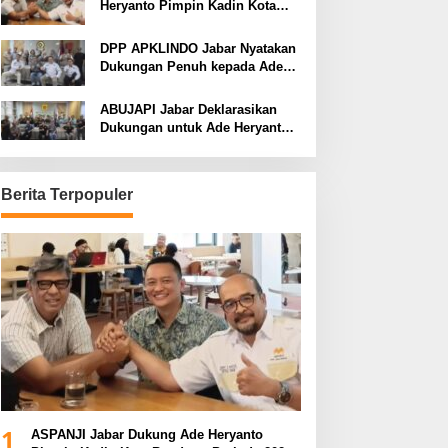
Heryanto Pimpin Kadin Kota
Bandung Periode 2026–2031
DPP APKLINDO Jabar Nyatakan
Dukungan Penuh kepada Ade
Heryanto di Muskot Kadin Kota
Bandung
ABUJAPI Jabar Deklarasikan
Dukungan untuk Ade Heryanto
di Muskot Kadin Kota Bandung
Berita Terpopuler
1
ASPANJI Jabar Dukung Ade Heryanto