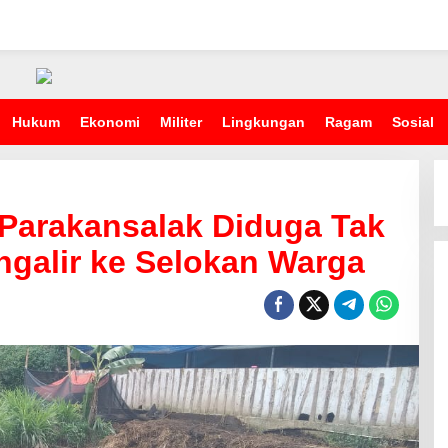
Hukum
Ekonomi
Militer
Lingkungan
Ragam
Sosial
 Parakansalak Diduga Tak
ngalir ke Selokan Warga