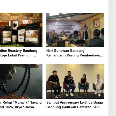
offee Roastery Bandung
Heri Gunawan Gandeng
 Kopi Lokal Premium
Kemendagri Dorong Pemberdayaan
ta Rasa Khas Nusantara
Ormas di Sukabumi
r Religi “Munafik” Tayang
Sambut Anniversary ke-8, de Braga
er 2026, Arya Saloka
Bandung Hadirkan Pameran Seni
 Ustadz Ahli Ruqyah
“Studio di Jam 3.30”