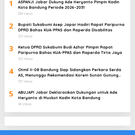
1
ASPANJI Jabar Dukung Ade Heryanto Pimpin Kadin
Kota Bandung Periode 2026–2031
334 Views
2
Bupati Sukabumi Asep Japar Hadiri Rapat Paripurna
DPRD Bahas KUA-PPAS dan Raperda Disabilitas
123 Views
3
Ketua DPRD Sukabumi Budi Azhar Pimpin Rapat
Paripurna Bahas KUA-PPAS dan Raperda Tirta Jaya
122 Views
4
Otmil II-08 Bandung Siap Sidangkan Perkara Serda
AS, Menunggu Rekomendasi Korem Sunan Gunung
Jati Cirebon
115 Views
5
ABUJAPI Jabar Deklarasikan Dukungan untuk Ade
Heryanto di Muskot Kadin Kota Bandung
46 Views