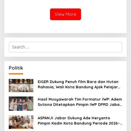
RSUD Wijaya Mulya
View More
S
e
a
r
c
Politik
h
f
o
EIGER Dukung Penuh Film Bara dan Hutan
r
Rahasia, Wali Kota Bandung Ajak Pelajar
:
Menonton
Hasil Musyawarah Tim Formatur IWP: Adem
Sutisna Ditetapkan Pimpin IWP DPRD Jabar
Periode 2026–2028
ASPANJI Jabar Dukung Ade Heryanto
Pimpin Kadin Kota Bandung Periode 2026–
2031