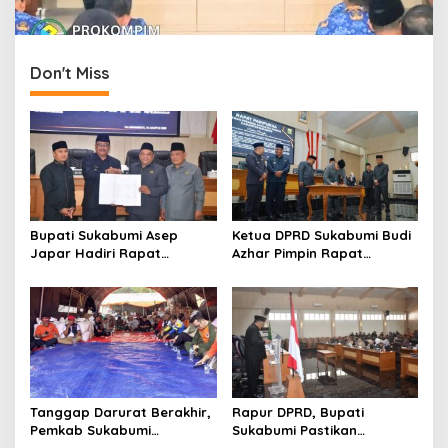
Don't Miss
Bupati Sukabumi Asep
Ketua DPRD Sukabumi Budi
Japar Hadiri Rapat
Azhar Pimpin Rapat
Paripurna DPRD Bahas KUA-
Paripurna Bahas KUA-PPAS
PPAS dan Raperda
dan Raperda Tirta Jaya
Disabilitas
Tanggap Darurat Berakhir,
Rapur DPRD, Bupati
Pemkab Sukabumi
Sukabumi Pastikan