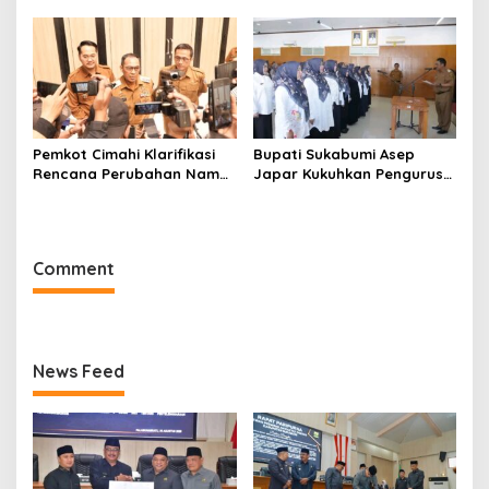
Pemulihan Cipta Mulya
Raperda APBD 2025 Siap
Dimulai
Jadi Perda
Pemkot Cimahi Klarifikasi
Bupati Sukabumi Asep
Rencana Perubahan Nama
Japar Kukuhkan Pengurus
RSUD Cibabat Menjadi
LKKS Periode 2026-2029
RSUD Wijaya Mulya
Comment
News Feed