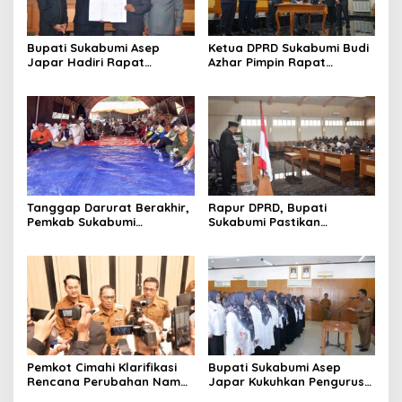
Bupati Sukabumi Asep
Ketua DPRD Sukabumi Budi
Japar Hadiri Rapat
Azhar Pimpin Rapat
Paripurna DPRD Bahas KUA-
Paripurna Bahas KUA-PPAS
PPAS dan Raperda
dan Raperda Tirta Jaya
Disabilitas
Tanggap Darurat Berakhir,
Rapur DPRD, Bupati
Pemkab Sukabumi
Sukabumi Pastikan
Pemulihan Cipta Mulya
Raperda APBD 2025 Siap
Dimulai
Jadi Perda
Pemkot Cimahi Klarifikasi
Bupati Sukabumi Asep
Rencana Perubahan Nama
Japar Kukuhkan Pengurus
RSUD Cibabat Menjadi
LKKS Periode 2026-2029