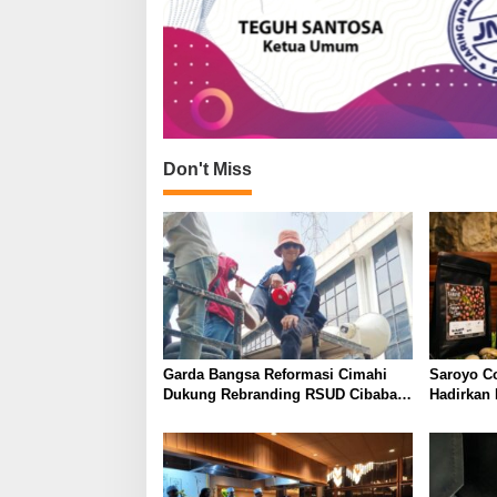
Don't Miss
Garda Bangsa Reformasi Cimahi
Saroyo C
Dukung Rebranding RSUD Cibabat,
Hadirkan
Tegaskan Harus Diikuti Reformasi
dengan Ci
Pelayanan