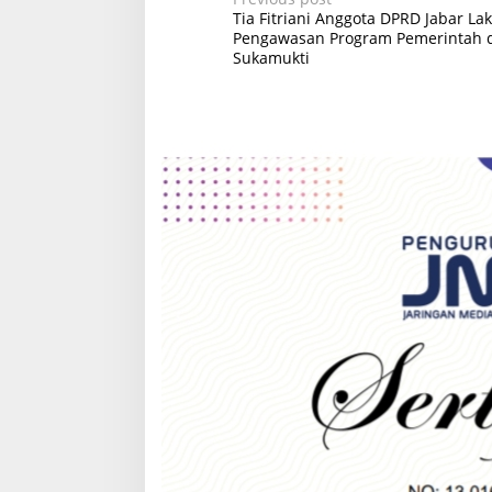
P
Tia Fitriani Anggota DPRD Jabar La
o
Pengawasan Program Pemerintah d
Sukamukti
s
t
n
a
v
i
g
a
t
i
o
n