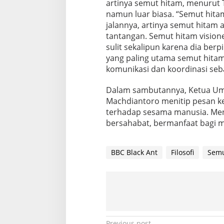
artinya semut hitam, menurut T
H
namun luar biasa. “Semut hita
i
t
jalannya, artinya semut hitam
a
tantangan. Semut hitam visio
m
sulit sekalipun karena dia ber
yang paling utama semut hitam
komunikasi dan koordinasi seb
Dalam sambutannya, Ketua Um
Machdiantoro menitip pesan kep
terhadap sesama manusia. Me
bersahabat, bermanfaat bagi m
BBC Black Ant
Filosofi
Semu
Previous post