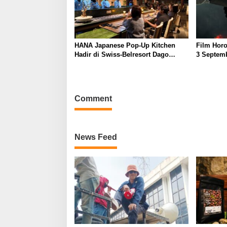
HANA Japanese Pop-Up Kitchen
Film Horo
Hadir di Swiss-Belresort Dago
3 Septemb
Heritage Bandung, Tawarkan
Perankan
Pengalaman Omakase Eksklusif
Comment
News Feed