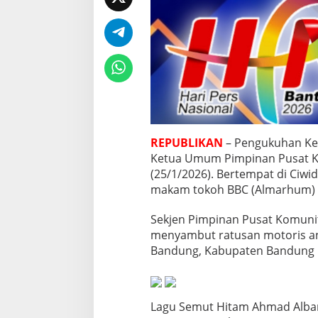
n
t
a
S
a
m
p
a
i
k
a
REPUBLIKAN
– Pengukuhan Ket
n
Ketua Umum Pimpinan Pusat K
F
i
(25/1/2026). Bertempat di Ciwi
l
makam tokoh BBC (Almarhum)
o
s
Sekjen Pimpinan Pusat Komunit
o
menyambut ratusan motoris an
f
i
Bandung, Kabupaten Bandung B
S
e
m
u
Lagu Semut Hitam Ahmad Albar
t