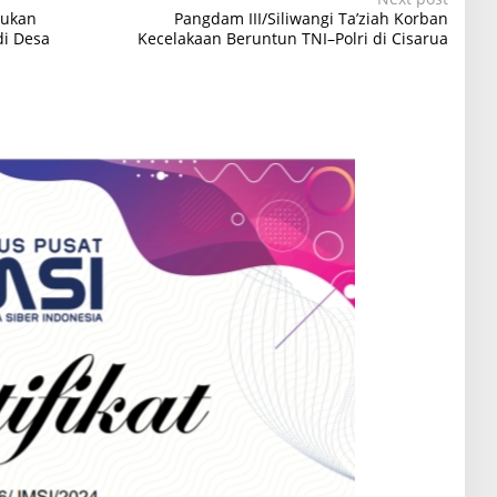
kukan
Pangdam III/Siliwangi Ta’ziah Korban
i Desa
Kecelakaan Beruntun TNI–Polri di Cisarua