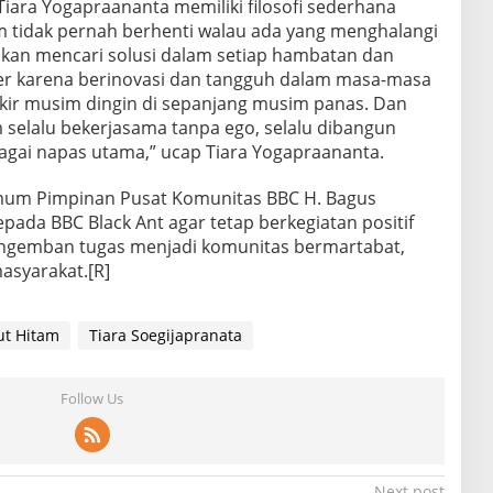
iara Yogapraananta memiliki filosofi sederhana
m tidak pernah berhenti walau ada yang menghalangi
 akan mencari solusi dalam setiap hambatan dan
ner karena berinovasi dan tangguh dalam masa-masa
pikir musim dingin di sepanjang musim panas. Dan
 selalu bekerjasama tanpa ego, selalu dibangun
agai napas utama,” ucap Tiara Yogapraananta.
um Pimpinan Pusat Komunitas BBC H. Bagus
ada BBC Black Ant agar tetap berkegiatan positif
ngemban tugas menjadi komunitas bermartabat,
asyarakat.[R]
t Hitam
Tiara Soegijapranata
Follow Us
Next post