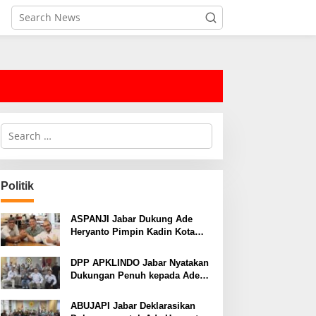
S
e
a
r
c
Politik
h
f
o
ASPANJI Jabar Dukung Ade
r
Heryanto Pimpin Kadin Kota
:
Bandung Periode 2026–2031
DPP APKLINDO Jabar Nyatakan
Dukungan Penuh kepada Ade
Heryanto di Muskot Kadin Kota
Bandung
ABUJAPI Jabar Deklarasikan