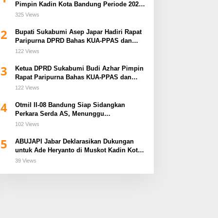
Pimpin Kadin Kota Bandung Periode 2026–
2031
325 Views
2
Bupati Sukabumi Asep Japar Hadiri Rapat
Paripurna DPRD Bahas KUA-PPAS dan
Raperda Disabilitas
122 Views
3
Ketua DPRD Sukabumi Budi Azhar Pimpin
Rapat Paripurna Bahas KUA-PPAS dan
Raperda Tirta Jaya
122 Views
4
Otmil II-08 Bandung Siap Sidangkan
Perkara Serda AS, Menunggu
Rekomendasi Korem Sunan Gunung Jati
102 Views
Cirebon
5
ABUJAPI Jabar Deklarasikan Dukungan
untuk Ade Heryanto di Muskot Kadin Kota
Bandung
39 Views