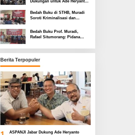
Dukungan untuk Ade Heryanto
di Muskot Kadin Kota Bandung
Bedah Buku di STHB, Muradi
Soroti Kriminalisasi dan
Dimensi Politik dalam
Penegakan Hukum
Bedah Buku Prof. Muradi,
Rafael Situmorang: Pidana
Politik Perlu Dikaji Secara
Objektif
Berita Terpopuler
1
ASPANJI Jabar Dukung Ade Heryanto