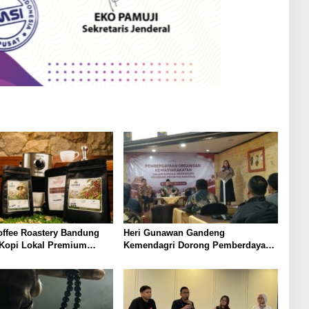
offee Roastery Bandung
Heri Gunawan Gandeng
 Kopi Lokal Premium
Kemendagri Dorong Pemberdayaan
ta Rasa Khas Nusantara
Ormas di Sukabumi