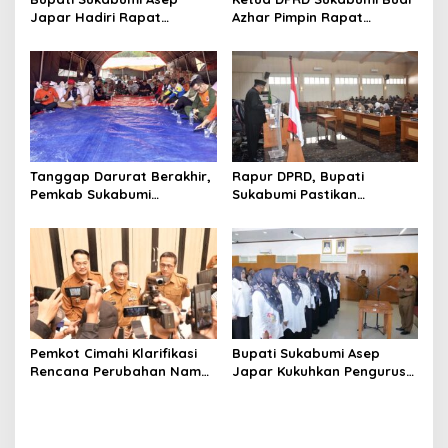
Japar Hadiri Rapat
Azhar Pimpin Rapat
Paripurna DPRD Bahas KUA-
Paripurna Bahas KUA-PPAS
PPAS dan Raperda
dan Raperda Tirta Jaya
Disabilitas
Tanggap Darurat Berakhir,
Rapur DPRD, Bupati
Pemkab Sukabumi
Sukabumi Pastikan
Pemulihan Cipta Mulya
Raperda APBD 2025 Siap
Dimulai
Jadi Perda
Pemkot Cimahi Klarifikasi
Bupati Sukabumi Asep
Rencana Perubahan Nama
Japar Kukuhkan Pengurus
RSUD Cibabat Menjadi
LKKS Periode 2026-2029
RSUD Wijaya Mulya