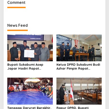
Comment
News Feed
Bupati Sukabumi Asep
Ketua DPRD Sukabumi Budi
Japar Hadiri Rapat
Azhar Pimpin Rapat
Paripurna DPRD Bahas KUA-
Paripurna Bahas KUA-PPAS
PPAS dan Raperda
dan Raperda Tirta Jaya
Disabilitas
Tanggap Darurat Berakhir,
Rapur DPRD, Bupati