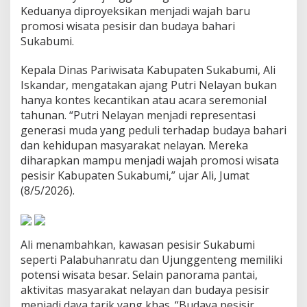
Keduanya diproyeksikan menjadi wajah baru
t
e
promosi wisata pesisir dan budaya bahari
n
Sukabumi.
S
u
Kepala Dinas Pariwisata Kabupaten Sukabumi, Ali
k
Iskandar, mengatakan ajang Putri Nelayan bukan
a
b
hanya kontes kecantikan atau acara seremonial
u
tahunan. “Putri Nelayan menjadi representasi
m
generasi muda yang peduli terhadap budaya bahari
i
dan kehidupan masyarakat nelayan. Mereka
diharapkan mampu menjadi wajah promosi wisata
pesisir Kabupaten Sukabumi,” ujar Ali, Jumat
(8/5/2026).
Ali menambahkan, kawasan pesisir Sukabumi
seperti Palabuhanratu dan Ujunggenteng memiliki
potensi wisata besar. Selain panorama pantai,
aktivitas masyarakat nelayan dan budaya pesisir
menjadi daya tarik yang khas. “Budaya pesisir