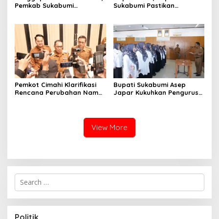
Pemkab Sukabumi
Sukabumi Pastikan
Pemulihan Cipta Mulya
Raperda APBD 2025 Siap
Dimulai
Jadi Perda
Pemkot Cimahi Klarifikasi
Bupati Sukabumi Asep
Rencana Perubahan Nama
Japar Kukuhkan Pengurus
RSUD Cibabat Menjadi
LKKS Periode 2026-2029
RSUD Wijaya Mulya
View More
S
e
a
r
c
Politik