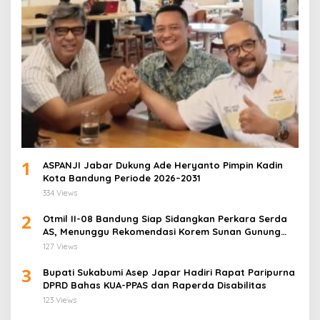
1
ASPANJI Jabar Dukung Ade Heryanto Pimpin Kadin
Kota Bandung Periode 2026–2031
334 Views
2
Otmil II-08 Bandung Siap Sidangkan Perkara Serda
AS, Menunggu Rekomendasi Korem Sunan Gunung
Jati Cirebon
127 Views
3
Bupati Sukabumi Asep Japar Hadiri Rapat Paripurna
DPRD Bahas KUA-PPAS dan Raperda Disabilitas
123 Views