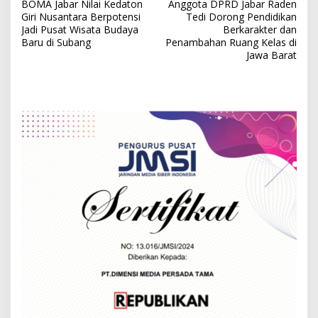
BOMA Jabar Nilai Kedaton
Anggota DPRD Jabar Raden
o
Giri Nusantara Berpotensi
Tedi Dorong Pendidikan
s
Jadi Pusat Wisata Budaya
Berkarakter dan
Baru di Subang
Penambahan Ruang Kelas di
t
Jawa Barat
n
a
v
i
g
a
t
i
o
n