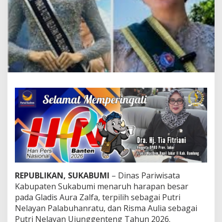
a
h
B
a
r
u
P
r
o
m
o
s
i
W
i
s
a
t
a
REPUBLIKAN, SUKABUMI
– Dinas Pariwisata
K
a
Kabupaten Sukabumi menaruh harapan besar
b
pada Gladis Aura Zalfa, terpilih sebagai Putri
u
Nelayan Palabuhanratu, dan Risma Aulia sebagai
p
Putri Nelayan Ujunggenteng Tahun 2026.
a