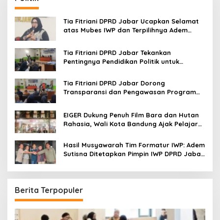
h
f
o
Tia Fitriani DPRD Jabar Ucapkan Selamat
r
atas Mubes IWP dan Terpilihnya Adem
:
Sutisna sebagai Ketua IWP Jabar
Tia Fitriani DPRD Jabar Tekankan
Pentingnya Pendidikan Politik untuk
Perkuat Kader NasDem di Kabupaten
Bandung
Tia Fitriani DPRD Jabar Dorong
Transparansi dan Pengawasan Program
Pemprov Jabar hingga Tingkat Desa
EIGER Dukung Penuh Film Bara dan Hutan
Rahasia, Wali Kota Bandung Ajak Pelajar
Menonton
Hasil Musyawarah Tim Formatur IWP: Adem
Sutisna Ditetapkan Pimpin IWP DPRD Jabar
Periode 2026–2028
Berita Terpopuler