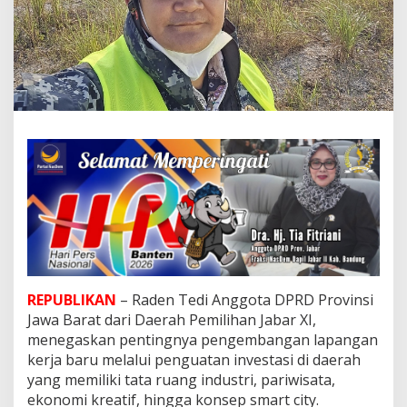
n
S
m
a
r
t
C
i
t
y
,
R
a
d
e
n
T
e
REPUBLIKAN
– Raden Tedi Anggota DPRD Provinsi
d
Jawa Barat dari Daerah Pemilihan Jabar XI,
i
T
menegaskan pentingnya pengembangan lapangan
e
kerja baru melalui penguatan investasi di daerah
k
yang memiliki tata ruang industri, pariwisata,
a
ekonomi kreatif, hingga konsep smart city.
n