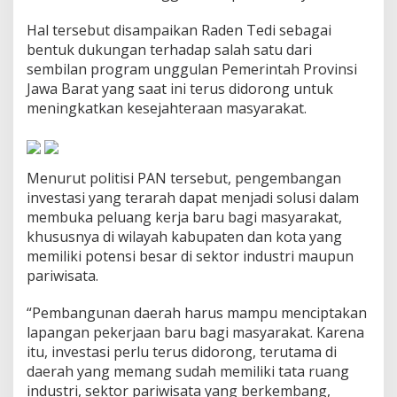
k
a
Hal tersebut disampaikan Raden Tedi sebagai
n
bentuk dukungan terhadap salah satu dari
P
sembilan program unggulan Pemerintah Provinsi
e
Jawa Barat yang saat ini terus didorong untuk
n
t
meningkatkan kesejahteraan masyarakat.
i
n
g
n
Menurut politisi PAN tersebut, pengembangan
y
investasi yang terarah dapat menjadi solusi dalam
a
membuka peluang kerja baru bagi masyarakat,
P
e
khususnya di wilayah kabupaten dan kota yang
n
memiliki potensi besar di sektor industri maupun
g
pariwisata.
e
m
“Pembangunan daerah harus mampu menciptakan
b
a
lapangan pekerjaan baru bagi masyarakat. Karena
n
itu, investasi perlu terus didorong, terutama di
g
daerah yang memang sudah memiliki tata ruang
a
industri, sektor pariwisata yang berkembang,
n