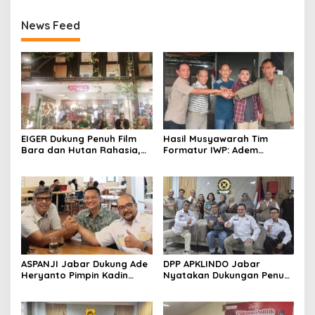
News Feed
EIGER Dukung Penuh Film
Hasil Musyawarah Tim
Bara dan Hutan Rahasia,
Formatur IWP: Adem
Wali Kota Bandung Ajak
Sutisna Ditetapkan Pimpin
Pelajar Menonton
IWP DPRD Jabar Periode
2026–2028
ASPANJI Jabar Dukung Ade
DPP APKLINDO Jabar
Heryanto Pimpin Kadin
Nyatakan Dukungan Penuh
Kota Bandung Periode
kepada Ade Heryanto di
2026–2031
Muskot Kadin Kota
Bandung