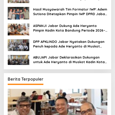
:
Menonton
Hasil Musyawarah Tim Formatur IWP: Adem
Sutisna Ditetapkan Pimpin IWP DPRD Jabar
Periode 2026–2028
ASPANJI Jabar Dukung Ade Heryanto
Pimpin Kadin Kota Bandung Periode 2026–
2031
DPP APKLINDO Jabar Nyatakan Dukungan
Penuh kepada Ade Heryanto di Muskot
Kadin Kota Bandung
ABUJAPI Jabar Deklarasikan Dukungan
untuk Ade Heryanto di Muskot Kadin Kota
Bandung
Berita Terpopuler