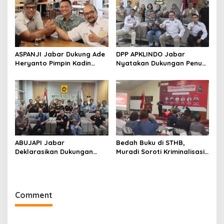
2026–2028
ASPANJI Jabar Dukung Ade
DPP APKLINDO Jabar
Heryanto Pimpin Kadin
Nyatakan Dukungan Penuh
Kota Bandung Periode
kepada Ade Heryanto di
2026–2031
Muskot Kadin Kota
Bandung
ABUJAPI Jabar
Bedah Buku di STHB,
Deklarasikan Dukungan
Muradi Soroti Kriminalisasi
untuk Ade Heryanto di
dan Dimensi Politik dalam
Muskot Kadin Kota
Penegakan Hukum
Bandung
Comment