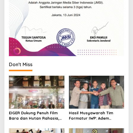
Don't Miss
EIGER Dukung Penuh Film
Hasil Musyawarah Tim
Bara dan Hutan Rahasia,
Formatur IWP: Adem
Wali Kota Bandung Ajak
Sutisna Ditetapkan Pimpin
Pelajar Menonton
IWP DPRD Jabar Periode