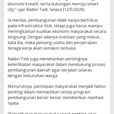
L
ekonomi kreatif, serta dukungan menuju smart
a
city,” ujar Raden Tedi, Selasa (12/5/2026)
p
a
Ia menilai, pembangunan tidak hanya berfokus
n
pada infrastruktur fisik, tetapi juga harus mampu
g
a
meningkatkan kualitas ekonomi masyarakat secara
n
langsung. Dengan adanya investasi yang masuk,
K
kata dia, maka peluang usaha dan penyerapan
e
tenaga kerja akan semakin terbuka.
r
j
a
Raden Tedi juga menekankan pentingnya
B
keterlibatan masyarakat dalam mendukung proses
a
pembangunan daerah agar berjalan selaras
r
dengan kebutuhan warga.
u
Menurutnya, partisipasi masyarakat menjadi faktor
penting dalam memastikan setiap program
pembangunan benar-benar memberikan manfaat
nyata.
“Keterlibatan masyarakat sangat penting agar