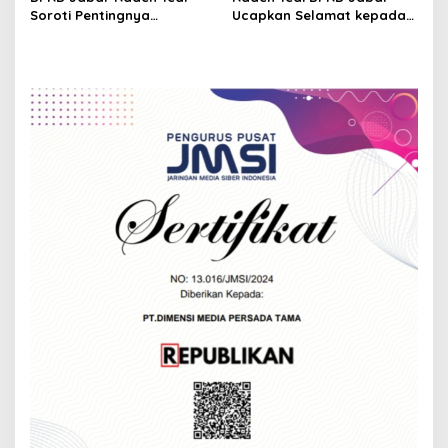
Barat
di Jawa Barat
Soroti Pentingnya
Ucapkan Selamat kepada
Pembangunan
Slamet Ariyadi, Ketua
Infrastruktur Berkualitas
Umum BM PAN Periode
untuk Percepat
2026-2031
Pertumbuhan Daerah