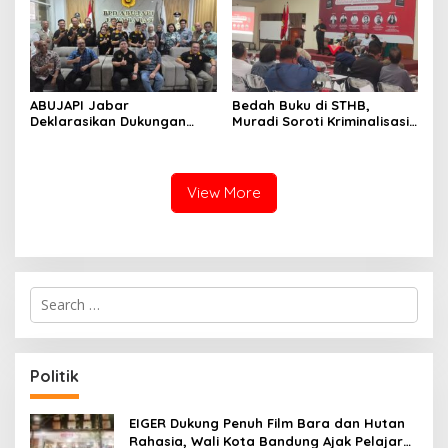
ABUJAPI Jabar
Bedah Buku di STHB,
Deklarasikan Dukungan
Muradi Soroti Kriminalisasi
untuk Ade Heryanto di
dan Dimensi Politik dalam
Muskot Kadin Kota
Penegakan Hukum
Bandung
View More
S
e
a
r
c
Politik
h
f
o
EIGER Dukung Penuh Film Bara dan Hutan
r
Rahasia, Wali Kota Bandung Ajak Pelajar