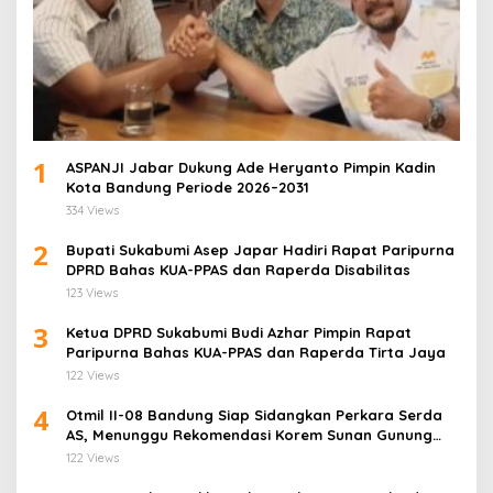
1
ASPANJI Jabar Dukung Ade Heryanto Pimpin Kadin
Kota Bandung Periode 2026–2031
334 Views
2
Bupati Sukabumi Asep Japar Hadiri Rapat Paripurna
DPRD Bahas KUA-PPAS dan Raperda Disabilitas
123 Views
3
Ketua DPRD Sukabumi Budi Azhar Pimpin Rapat
Paripurna Bahas KUA-PPAS dan Raperda Tirta Jaya
122 Views
4
Otmil II-08 Bandung Siap Sidangkan Perkara Serda
AS, Menunggu Rekomendasi Korem Sunan Gunung
Jati Cirebon
122 Views