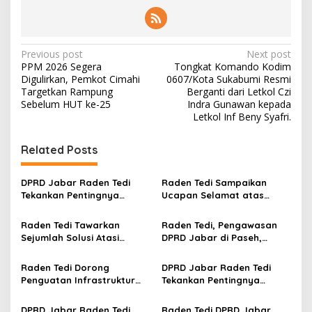
P
Previous post
Next post
PPM 2026 Segera
Tongkat Komando Kodim
o
Digulirkan, Pemkot Cimahi
0607/Kota Sukabumi Resmi
s
Targetkan Rampung
Berganti dari Letkol Czi
Sebelum HUT ke-25
Indra Gunawan kepada
t
Letkol Inf Beny Syafri.
n
Related Posts
a
v
DPRD Jabar Raden Tedi
Raden Tedi Sampaikan
i
Tekankan Pentingnya
Ucapan Selamat atas
g
Perencanaan dan
Terselenggaranya
Pengendalian
Musyawarah Besar Ikatan
Raden Tedi Tawarkan
Raden Tedi, Pengawasan
a
Pembangunan yang Tepat
Wartawan Parlemen DPRD
Sejumlah Solusi Atasi
DPRD Jabar di Paseh,
Sasaran
Jabar
t
Keluhan Infrastruktur, BPJS
Warga Keluhkan Jalan
Nonaktif hingga Tingginya
Rusak hingga KIS Dicoret
i
Raden Tedi Dorong
DPRD Jabar Raden Tedi
Angka Perceraian di
Penguatan Infrastruktur
Tekankan Pentingnya
o
Sumedang
Pengairan untuk Dukung
Penataan Ruang dan
n
Ketahanan Pangan Jawa
Permukiman Berkelanjutan
DPRD Jabar Raden Tedi
Raden Tedi DPRD Jabar