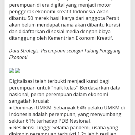
o
perempuan di era digital yang menjadi motor
n
penggerak ekonomi kreatif Indonesia. Akan
o
dibantu 50 merek hasil karya dari anggota Persit
m
akan belum mendapat nama akan dibantu kurasi
i
K
dan didaftarkan di sosial media dengan biaya
r
ditanggung oleh Kementrian Ekonomi Kreatif.
e
a
Data Strategis: Perempuan sebagai Tulang Punggung
t
Ekonomi
i
f
P
e
r
Digitalisasi telah terbukti menjadi kunci bagi
k
perempuan untuk “naik kelas”. Berdasarkan data
u
nasional, peran perempuan dalam ekonomi
a
sangatlah krusial:
t
#
● Dominasi UMKM: Sebanyak 64% pelaku UMKM di
p
Indonesia adalah perempuan, yang menyumbang
e
sekitar 61% terhadap PDB Nasional.
r
● Resiliensi Tinggi: Selama pandemi, usaha yang
s
i
dipimpin perempuan terbukti 1,2x lebih resilien