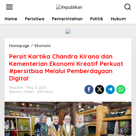
S
k
i
p
Home
Peristiwa
Pemerintahan
Politik
Hukum
t
o
c
o
Homepage
/
Ekonomi
P
n
e
t
Persit Kartika Chandra Kirana dan
r
e
s
n
Kementerian Ekonomi Kreatif Perkuat
i
t
#persitbisa Melalui Pemberdayaan
t
Digital
K
a
Republik
May 12, 2026
r
Ekonomi
,
Militer
206 Views
t
i
k
a
C
h
a
n