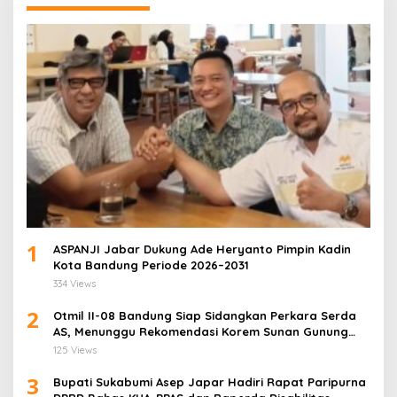
1
ASPANJI Jabar Dukung Ade Heryanto Pimpin Kadin
Kota Bandung Periode 2026–2031
334 Views
2
Otmil II-08 Bandung Siap Sidangkan Perkara Serda
AS, Menunggu Rekomendasi Korem Sunan Gunung
Jati Cirebon
125 Views
3
Bupati Sukabumi Asep Japar Hadiri Rapat Paripurna