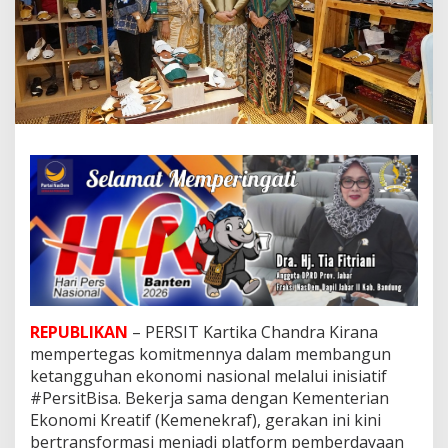
d
r
a
K
i
r
a
n
a
d
a
n
K
e
m
e
n
t
REPUBLIKAN
– PERSIT Kartika Chandra Kirana
e
r
mempertegas komitmennya dalam membangun
i
ketangguhan ekonomi nasional melalui inisiatif
a
#PersitBisa. Bekerja sama dengan Kementerian
n
Ekonomi Kreatif (Kemenekraf), gerakan ini kini
E
bertransformasi menjadi platform pemberdayaan
k