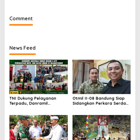
Lewat Jembatan Gantung
Garuda Aryadipa
Comment
News Feed
TNI Dukung Pelayanan
Otmil II-08 Bandung Siap
Terpadu, Danramil
Sidangkan Perkara Serda
Sukaraja Hadiri Rekam E-
AS, Menunggu Rekomendasi
KTP, Pemeriksaan Mata,
Korem Sunan Gunung Jati
dan Bazar UMKM
Cirebon