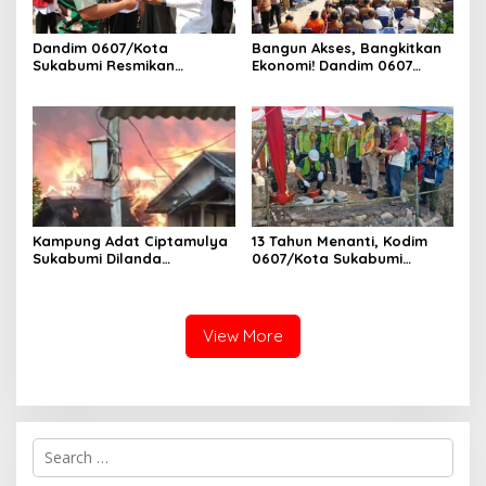
Dandim 0607/Kota
Bangun Akses, Bangkitkan
Sukabumi Resmikan
Ekonomi! Dandim 0607
Jembatan Garuda LECI di
Resmikan Jembatan
Sukaresmi
Garuda Cipanas Tahap V
Kampung Adat Ciptamulya
13 Tahun Menanti, Kodim
Sukabumi Dilanda
0607/Kota Sukabumi
Kebakaran Besar
Wujudkan Harapan Warga
Lewat Jembatan Gantung
Garuda Aryadipa
View More
S
e