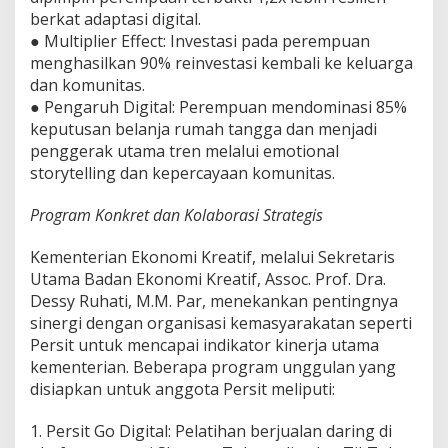
t
berkat adaptasi digital.
b
● Multiplier Effect: Investasi pada perempuan
i
menghasilkan 90% reinvestasi kembali ke keluarga
s
dan komunitas.
a
M
● Pengaruh Digital: Perempuan mendominasi 85%
e
keputusan belanja rumah tangga dan menjadi
l
penggerak utama tren melalui emotional
a
storytelling dan kepercayaan komunitas.
l
u
i
Program Konkret dan Kolaborasi Strategis
P
e
Kementerian Ekonomi Kreatif, melalui Sekretaris
m
Utama Badan Ekonomi Kreatif, Assoc. Prof. Dra.
b
Dessy Ruhati, M.M. Par, menekankan pentingnya
e
r
sinergi dengan organisasi kemasyarakatan seperti
d
Persit untuk mencapai indikator kinerja utama
a
kementerian. Beberapa program unggulan yang
y
disiapkan untuk anggota Persit meliputi:
a
a
n
1. Persit Go Digital: Pelatihan berjualan daring di
D