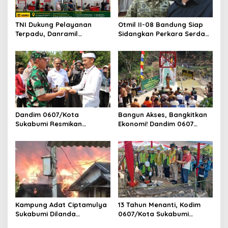
TNI Dukung Pelayanan
Otmil II-08 Bandung Siap
Terpadu, Danramil
Sidangkan Perkara Serda
Sukaraja Hadiri Rekam E-
AS, Menunggu Rekomendasi
KTP, Pemeriksaan Mata,
Korem Sunan Gunung Jati
dan Bazar UMKM
Cirebon
Dandim 0607/Kota
Bangun Akses, Bangkitkan
Sukabumi Resmikan
Ekonomi! Dandim 0607
Jembatan Garuda LECI di
Resmikan Jembatan
Sukaresmi
Garuda Cipanas Tahap V
Kampung Adat Ciptamulya
13 Tahun Menanti, Kodim
Sukabumi Dilanda
0607/Kota Sukabumi
Kebakaran Besar
Wujudkan Harapan Warga