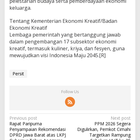
pelestarian budaya serta pemberdayaan ekonomi
keluarga.
Tentang Kementerian Ekonomi Kreatif/Badan
Ekonomi Kreatif
Lembaga pemerintah yang bertanggung jawab
dalam pengembangan 17 subsektor ekonomi
kreatif, termasuk kuliner, kriya, dan fesyen, guna
mewujudkan visi Indonesia Maju 2045.[R]
Persit
Follow Us
P
Previous post
Next post
Rapat Paripurna
PPM 2026 Segera
o
Penyampaian Rekomendasi
Digulirkan, Pemkot Cimahi
s
DPRD Jawa Barat atas LKPJ
Targetkan Rampung