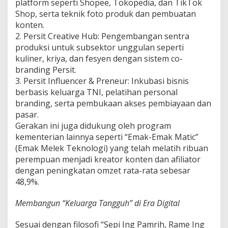
platform seperti Shopee, Tokopedia, dan TikTok
i
Shop, serta teknik foto produk dan pembuatan
g
konten.
i
t
2. Persit Creative Hub: Pengembangan sentra
a
produksi untuk subsektor unggulan seperti
l
kuliner, kriya, dan fesyen dengan sistem co-
branding Persit.
3. Persit Influencer & Preneur: Inkubasi bisnis
berbasis keluarga TNI, pelatihan personal
branding, serta pembukaan akses pembiayaan dan
pasar.
Gerakan ini juga didukung oleh program
kementerian lainnya seperti “Emak-Emak Matic”
(Emak Melek Teknologi) yang telah melatih ribuan
perempuan menjadi kreator konten dan afiliator
dengan peningkatan omzet rata-rata sebesar
48,9%.
Membangun “Keluarga Tangguh” di Era Digital
Sesuai dengan filosofi “Sepi Ing Pamrih, Rame Ing