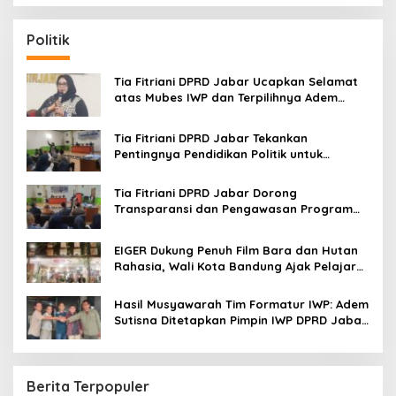
a
r
c
Politik
h
f
o
Tia Fitriani DPRD Jabar Ucapkan Selamat
r
atas Mubes IWP dan Terpilihnya Adem
:
Sutisna sebagai Ketua IWP Jabar
Tia Fitriani DPRD Jabar Tekankan
Pentingnya Pendidikan Politik untuk
Perkuat Kader NasDem di Kabupaten
Bandung
Tia Fitriani DPRD Jabar Dorong
Transparansi dan Pengawasan Program
Pemprov Jabar hingga Tingkat Desa
EIGER Dukung Penuh Film Bara dan Hutan
Rahasia, Wali Kota Bandung Ajak Pelajar
Menonton
Hasil Musyawarah Tim Formatur IWP: Adem
Sutisna Ditetapkan Pimpin IWP DPRD Jabar
Periode 2026–2028
Berita Terpopuler