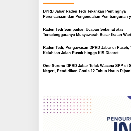
a
v
DPRD Jabar Raden Tedi Tekankan Pentingnya
Perencanaan dan Pengendalian Pembangunan 
i
Tepat Sasaran
g
Raden Tedi Sampaikan Ucapan Selamat atas
Terselenggaranya Musyawarah Besar Ikatan War
a
Parlemen DPRD Jabar
t
Raden Tedi, Pengawasan DPRD Jabar di Paseh,
i
Keluhkan Jalan Rusak hingga KIS Dicoret
o
Ono Surono DPRD Jabar Tolak Wacana SPP di 
n
Negeri, Pendidikan Gratis 12 Tahun Harus Dijam
Negara