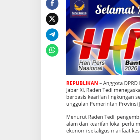
a
n
B
e
r
b
a
s
i
s
K
e
a
r
i
REPUBLIKAN
– Anggota DPRD P
f
Jabar XI, Raden Tedi menegas
a
berbasis kearifan lingkungan 
n
unggulan Pemerintah Provinsi 
L
i
n
Menurut Raden Tedi, pengemb
g
alam dan kearifan lokal perlu 
k
ekonomi sekaligus manfaat kes
u
n