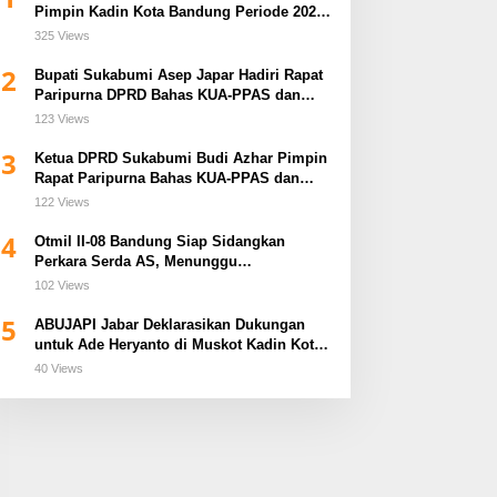
Pimpin Kadin Kota Bandung Periode 2026–
2031
325 Views
2
Bupati Sukabumi Asep Japar Hadiri Rapat
Paripurna DPRD Bahas KUA-PPAS dan
Raperda Disabilitas
123 Views
3
Ketua DPRD Sukabumi Budi Azhar Pimpin
Rapat Paripurna Bahas KUA-PPAS dan
Raperda Tirta Jaya
122 Views
4
Otmil II-08 Bandung Siap Sidangkan
Perkara Serda AS, Menunggu
Rekomendasi Korem Sunan Gunung Jati
102 Views
Cirebon
5
ABUJAPI Jabar Deklarasikan Dukungan
untuk Ade Heryanto di Muskot Kadin Kota
Bandung
40 Views