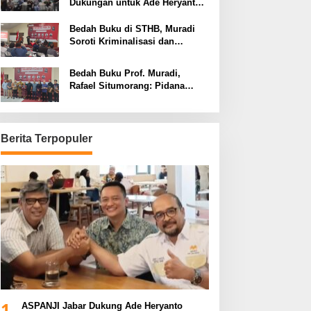
Dukungan untuk Ade Heryanto
di Muskot Kadin Kota Bandung
Bedah Buku di STHB, Muradi
Soroti Kriminalisasi dan
Dimensi Politik dalam
Penegakan Hukum
Bedah Buku Prof. Muradi,
Rafael Situmorang: Pidana
Politik Perlu Dikaji Secara
Objektif
Berita Terpopuler
1
ASPANJI Jabar Dukung Ade Heryanto