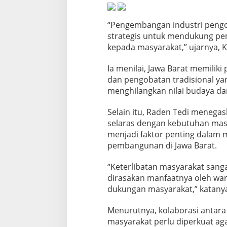
g
a
n
“Pengembangan industri pengob
,
strategis untuk mendukung pe
P
kepada masyarakat,” ujarnya, K
e
m
Ia menilai, Jawa Barat memili
b
a
dan pengobatan tradisional y
n
menghilangkan nilai budaya dan
g
u
Selain itu, Raden Tedi meneg
n
selaras dengan kebutuhan masya
a
n
menjadi faktor penting dalam
H
pembangunan di Jawa Barat.
a
r
“Keterlibatan masyarakat san
u
dirasakan manfaatnya oleh warg
s
S
dukungan masyarakat,” katany
e
l
Menurutnya, kolaborasi antara
a
masyarakat perlu diperkuat a
r