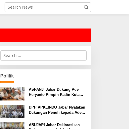
S
e
a
r
c
Politik
h
f
o
ASPANJI Jabar Dukung Ade
r
Heryanto Pimpin Kadin Kota
:
Bandung Periode 2026–2031
DPP APKLINDO Jabar Nyatakan
Dukungan Penuh kepada Ade
Heryanto di Muskot Kadin Kota
Bandung
ABUJAPI Jabar Deklarasikan