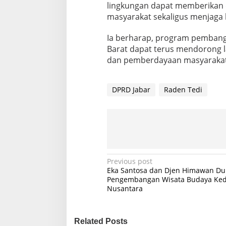
lingkungan dapat memberikan
a
s
masyarakat sekaligus menjaga 
d
e
Ia berharap, program pembang
n
Barat dapat terus mendorong la
g
dan pemberdayaan masyarakat 
a
n
K
e
DPRD Jabar
Raden Tedi
b
u
t
u
h
a
n
W
P
Previous post
a
Eka Santosa dan Djen Himawan D
o
r
Pengembangan Wisata Budaya Keda
g
Nusantara
s
a
t
n
Related Posts