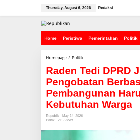
S
k
Thursday, August 6, 2026
Redaksi
i
p
t
o
c
Home
Peristiwa
Pemerintahan
Politik
o
n
t
Homepage
/
Politik
R
e
a
n
Raden Tedi DPRD J
d
t
e
Pengobatan Berbas
n
T
Pembangunan Haru
e
d
Kebutuhan Warga
i
D
P
Republik
May 14, 2026
R
Politik
215 Views
D
J
a