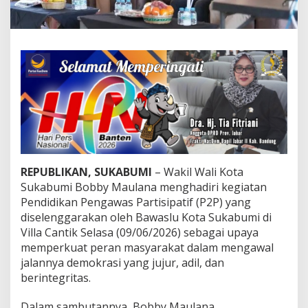
e
n
e
r
a
s
i
M
u
d
a
J
a
d
REPUBLIKAN, SUKABUMI
– Wakil Wali Kota
i
Sukabumi Bobby Maulana menghadiri kegiatan
P
Pendidikan Pengawas Partisipatif (P2P) yang
e
diselenggarakan oleh Bawaslu Kota Sukabumi di
n
Villa Cantik Selasa (09/06/2026) sebagai upaya
g
a
memperkuat peran masyarakat dalam mengawal
w
jalannya demokrasi yang jujur, adil, dan
a
berintegritas.
s
D
Dalam sambutannya, Bobby Maulana
e