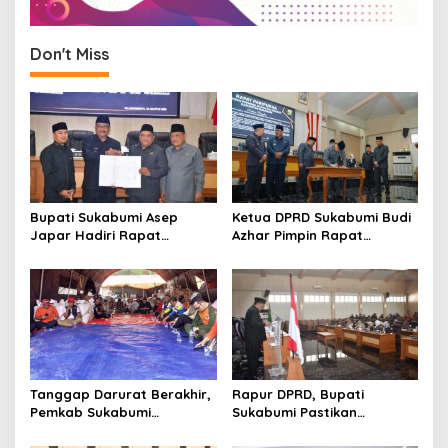
Don't Miss
Bupati Sukabumi Asep
Ketua DPRD Sukabumi Budi
Japar Hadiri Rapat
Azhar Pimpin Rapat
Paripurna DPRD Bahas KUA-
Paripurna Bahas KUA-PPAS
PPAS dan Raperda
dan Raperda Tirta Jaya
Disabilitas
Tanggap Darurat Berakhir,
Rapur DPRD, Bupati
Pemkab Sukabumi
Sukabumi Pastikan
Pemulihan Cipta Mulya
Raperda APBD 2025 Siap
Dimulai
Jadi Perda