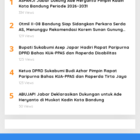
1
ASPANJI Jabar Dukung Ade Heryanto Pimpin Kadin
Kota Bandung Periode 2026–2031
334 Views
2
Otmil II-08 Bandung Siap Sidangkan Perkara Serda
AS, Menunggu Rekomendasi Korem Sunan Gunung
Jati Cirebon
129 Views
3
Bupati Sukabumi Asep Japar Hadiri Rapat Paripurna
DPRD Bahas KUA-PPAS dan Raperda Disabilitas
125 Views
4
Ketua DPRD Sukabumi Budi Azhar Pimpin Rapat
Paripurna Bahas KUA-PPAS dan Raperda Tirta Jaya
123 Views
5
ABUJAPI Jabar Deklarasikan Dukungan untuk Ade
Heryanto di Muskot Kadin Kota Bandung
50 Views