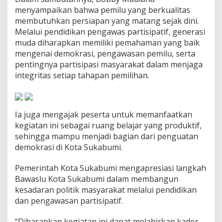
m
menyampaikan bahwa pemilu yang berkualitas
o
membutuhkan persiapan yang matang sejak dini.
k
Melalui pendidikan pengawas partisipatif, generasi
r
muda diharapkan memiliki pemahaman yang baik
a
s
mengenai demokrasi, pengawasan pemilu, serta
i
pentingnya partisipasi masyarakat dalam menjaga
integritas setiap tahapan pemilihan.
Ia juga mengajak peserta untuk memanfaatkan
kegiatan ini sebagai ruang belajar yang produktif,
sehingga mampu menjadi bagian dari penguatan
demokrasi di Kota Sukabumi.
Pemerintah Kota Sukabumi mengapresiasi langkah
Bawaslu Kota Sukabumi dalam membangun
kesadaran politik masyarakat melalui pendidikan
dan pengawasan partisipatif.
“Diharapkan kegiatan ini dapat melahirkan kader-