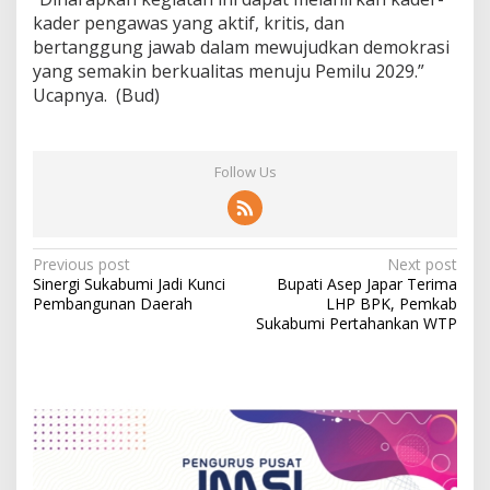
kader pengawas yang aktif, kritis, dan
bertanggung jawab dalam mewujudkan demokrasi
yang semakin berkualitas menuju Pemilu 2029.”
Ucapnya. (Bud)
Follow Us
P
Previous post
Next post
Sinergi Sukabumi Jadi Kunci
Bupati Asep Japar Terima
o
Pembangunan Daerah
LHP BPK, Pemkab
s
Sukabumi Pertahankan WTP
t
n
a
v
i