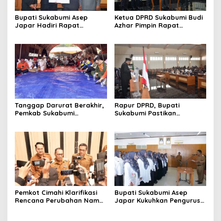
Bupati Sukabumi Asep
Ketua DPRD Sukabumi Budi
Japar Hadiri Rapat
Azhar Pimpin Rapat
Paripurna DPRD Bahas KUA-
Paripurna Bahas KUA-PPAS
PPAS dan Raperda
dan Raperda Tirta Jaya
Disabilitas
Tanggap Darurat Berakhir,
Rapur DPRD, Bupati
Pemkab Sukabumi
Sukabumi Pastikan
Pemulihan Cipta Mulya
Raperda APBD 2025 Siap
Dimulai
Jadi Perda
Pemkot Cimahi Klarifikasi
Bupati Sukabumi Asep
Rencana Perubahan Nama
Japar Kukuhkan Pengurus
RSUD Cibabat Menjadi
LKKS Periode 2026-2029
RSUD Wijaya Mulya