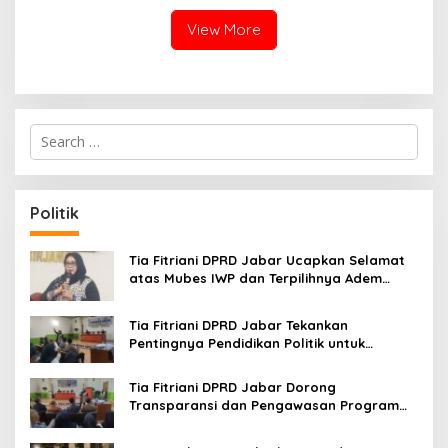
View More
S
e
a
r
c
Politik
h
f
o
Tia Fitriani DPRD Jabar Ucapkan Selamat
r
atas Mubes IWP dan Terpilihnya Adem
:
Sutisna sebagai Ketua IWP Jabar
Tia Fitriani DPRD Jabar Tekankan
Pentingnya Pendidikan Politik untuk
Perkuat Kader NasDem di Kabupaten
Bandung
Tia Fitriani DPRD Jabar Dorong
Transparansi dan Pengawasan Program
Pemprov Jabar hingga Tingkat Desa