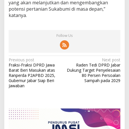
yang akan melanjutkan dan mengembangkan
potensi pertanian Sukabumi di masa depan,”
katanya.
Follow Us
P
Previous post
Next post
Fraksi-Fraksi DPRD Jawa
Raden Tedi DPRD Jabar
o
Barat Beri Masukan atas
Dukung Target Penyelesaian
s
Ranperda P2APBD 2025,
80 Persen Persoalan
Gubernur Jabar Siap Beri
Sampah pada 2029
t
Jawaban
n
a
v
i
g