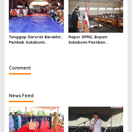
PPAS dan Raperda
dan Raperda Tirta Jaya
Disabilitas
Tanggap Darurat Berakhir,
Rapur DPRD, Bupati
Pemkab Sukabumi
Sukabumi Pastikan
Pemulihan Cipta Mulya
Raperda APBD 2025 Siap
Dimulai
Jadi Perda
Comment
News Feed