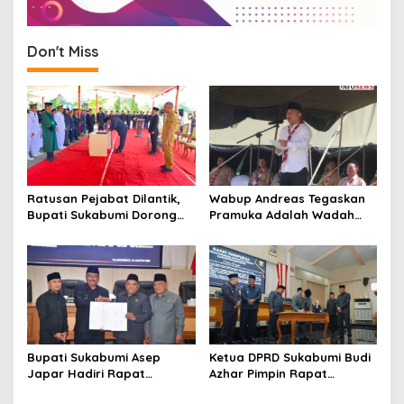
Don't Miss
Ratusan Pejabat Dilantik,
Wabup Andreas Tegaskan
Bupati Sukabumi Dorong
Pramuka Adalah Wadah
ASN Tingkatkan Kinerja dan
Strategis Membangun
Ingatkan Pejabat Baru
Karakter Generasi Muda
untuk Bekerja dengan
Semangat
Bupati Sukabumi Asep
Ketua DPRD Sukabumi Budi
Japar Hadiri Rapat
Azhar Pimpin Rapat
Paripurna DPRD Bahas KUA-
Paripurna Bahas KUA-PPAS