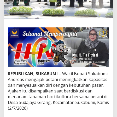
e
a
s
D
o
r
o
n
g
P
e
t
a
n
i
M
REPUBLIKAN, SUKABUMI
– Wakil Bupati Sukabumi
u
Andreas mengajak petani meningkatkan kapasitas
l
dan menyesuaikan diri dengan kebutuhan pasar.
t
Ajakan itu disampaikan saat berdiskusi dan
i
menanam tanaman hortikultura bersama petani di
t
a
Desa Sudajaya Girang, Kecamatan Sukabumi, Kamis
l
(2/7/2026).
e
n