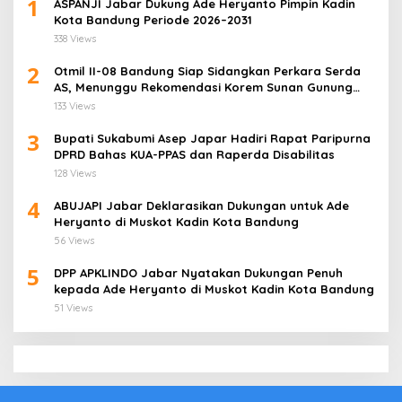
1
ASPANJI Jabar Dukung Ade Heryanto Pimpin Kadin
Kota Bandung Periode 2026–2031
338 Views
2
Otmil II-08 Bandung Siap Sidangkan Perkara Serda
AS, Menunggu Rekomendasi Korem Sunan Gunung
Jati Cirebon
133 Views
3
Bupati Sukabumi Asep Japar Hadiri Rapat Paripurna
DPRD Bahas KUA-PPAS dan Raperda Disabilitas
128 Views
4
ABUJAPI Jabar Deklarasikan Dukungan untuk Ade
Heryanto di Muskot Kadin Kota Bandung
56 Views
5
DPP APKLINDO Jabar Nyatakan Dukungan Penuh
kepada Ade Heryanto di Muskot Kadin Kota Bandung
51 Views