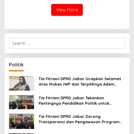
View More
S
e
a
r
c
Politik
h
f
o
Tia Fitriani DPRD Jabar Ucapkan Selamat
r
atas Mubes IWP dan Terpilihnya Adem
:
Sutisna sebagai Ketua IWP Jabar
Tia Fitriani DPRD Jabar Tekankan
Pentingnya Pendidikan Politik untuk
Perkuat Kader NasDem di Kabupaten
Bandung
Tia Fitriani DPRD Jabar Dorong
Transparansi dan Pengawasan Program
Pemprov Jabar hingga Tingkat Desa