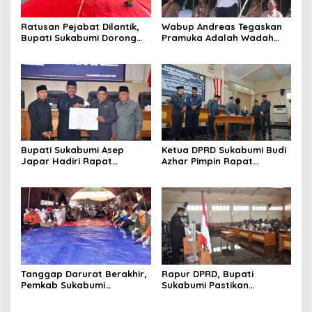
Ratusan Pejabat Dilantik,
Wabup Andreas Tegaskan
Bupati Sukabumi Dorong
Pramuka Adalah Wadah
ASN Tingkatkan Kinerja dan
Strategis Membangun
Ingatkan Pejabat Baru
Karakter Generasi Muda
untuk Bekerja dengan
Semangat
Bupati Sukabumi Asep
Ketua DPRD Sukabumi Budi
Japar Hadiri Rapat
Azhar Pimpin Rapat
Paripurna DPRD Bahas KUA-
Paripurna Bahas KUA-PPAS
PPAS dan Raperda
dan Raperda Tirta Jaya
Disabilitas
Tanggap Darurat Berakhir,
Rapur DPRD, Bupati
Pemkab Sukabumi
Sukabumi Pastikan
Pemulihan Cipta Mulya
Raperda APBD 2025 Siap
Dimulai
Jadi Perda