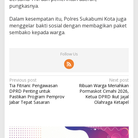
pungkasnya.
Dalam kesempatan itu, Polres Sukabumi Kota juga
menggelar bakti sosial dengan membagikan paket
sembako kepada warga.
Follow Us
P
Previous post
Next post
Tia Fitriani: Pengawasan
Ribuan Warga Meriahkan
o
DPRD Penting untuk
Pormaskot Cimahi 2026,
s
Pastikan Program Pemprov
Ketua DPRD Ikut Jajal
Jabar Tepat Sasaran
Olahraga Ketapel
t
n
a
v