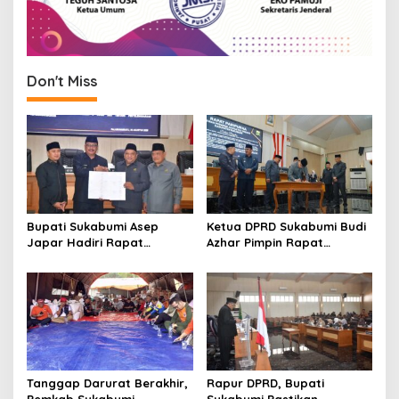
Don't Miss
Bupati Sukabumi Asep
Ketua DPRD Sukabumi Budi
Japar Hadiri Rapat
Azhar Pimpin Rapat
Paripurna DPRD Bahas KUA-
Paripurna Bahas KUA-PPAS
PPAS dan Raperda
dan Raperda Tirta Jaya
Disabilitas
Tanggap Darurat Berakhir,
Rapur DPRD, Bupati