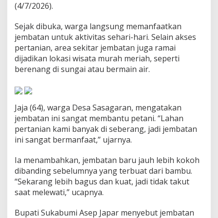
(4/7/2026).
R
e
s
Sejak dibuka, warga langsung memanfaatkan
m
jembatan untuk aktivitas sehari-hari. Selain akses
i
pertanian, area sekitar jembatan juga ramai
D
dijadikan lokasi wisata murah meriah, seperti
i
b
berenang di sungai atau bermain air.
u
k
a
,
Jaja (64), warga Desa Sasagaran, mengatakan
W
jembatan ini sangat membantu petani. “Lahan
a
r
pertanian kami banyak di seberang, jadi jembatan
g
ini sangat bermanfaat,” ujarnya.
a
A
Ia menambahkan, jembatan baru jauh lebih kokoh
n
dibanding sebelumnya yang terbuat dari bambu.
t
u
“Sekarang lebih bagus dan kuat, jadi tidak takut
s
saat melewati,” ucapnya.
i
a
Bupati Sukabumi Asep Japar menyebut jembatan
s