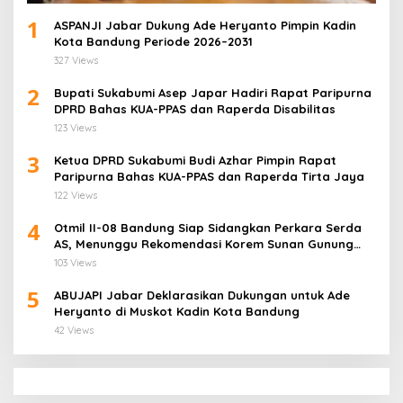
1
ASPANJI Jabar Dukung Ade Heryanto Pimpin Kadin
Kota Bandung Periode 2026–2031
327 Views
2
Bupati Sukabumi Asep Japar Hadiri Rapat Paripurna
DPRD Bahas KUA-PPAS dan Raperda Disabilitas
123 Views
3
Ketua DPRD Sukabumi Budi Azhar Pimpin Rapat
Paripurna Bahas KUA-PPAS dan Raperda Tirta Jaya
122 Views
4
Otmil II-08 Bandung Siap Sidangkan Perkara Serda
AS, Menunggu Rekomendasi Korem Sunan Gunung
Jati Cirebon
103 Views
5
ABUJAPI Jabar Deklarasikan Dukungan untuk Ade
Heryanto di Muskot Kadin Kota Bandung
42 Views