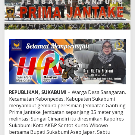
m
b
a
t
a
n
G
a
n
t
u
n
g
P
r
i
m
REPUBLIKAN, SUKABUMI
– Warga Desa Sasagaran,
a
Kecamatan Kebonpedes, Kabupaten Sukabumi
J
menyambut gembira peresmian Jembatan Gantung
a
n
Prima Jantake. Jembatan sepanjang 35 meter yang
t
melintasi Sungai Cimandiri itu diresmikan Kapolres
a
Sukabumi Kota AKBP Sentot Kunto Wibowo
k
bersama Bupati Sukabumi Asep Japar, Sabtu
e