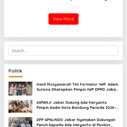
RSUD Cibabat Menjadi
LKKS Periode 2026-2029
RSUD Wijaya Mulya
View More
S
e
a
r
c
Politik
h
f
o
Hasil Musyawarah Tim Formatur IWP: Adem
r
Sutisna Ditetapkan Pimpin IWP DPRD Jabar
:
Periode 2026–2028
ASPANJI Jabar Dukung Ade Heryanto
Pimpin Kadin Kota Bandung Periode 2026–
2031
DPP APKLINDO Jabar Nyatakan Dukungan
Penuh kepada Ade Heryanto di Muskot