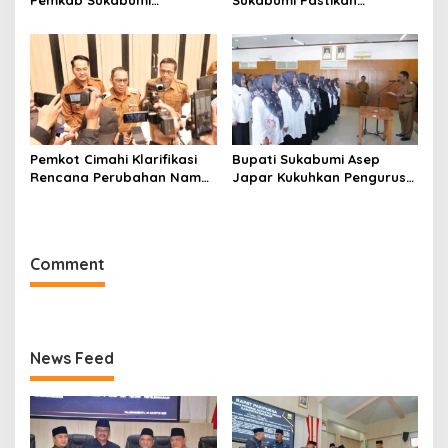
Pemkab Sukabumi
Sukabumi Pastikan
Pemulihan Cipta Mulya
Raperda APBD 2025 Siap
Dimulai
Jadi Perda
Pemkot Cimahi Klarifikasi
Bupati Sukabumi Asep
Rencana Perubahan Nama
Japar Kukuhkan Pengurus
RSUD Cibabat Menjadi
LKKS Periode 2026-2029
RSUD Wijaya Mulya
Comment
News Feed