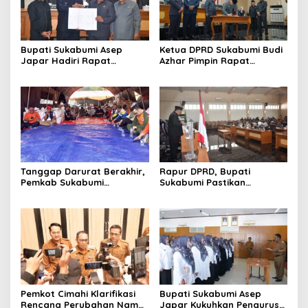
Bupati Sukabumi Asep
Ketua DPRD Sukabumi Budi
Japar Hadiri Rapat
Azhar Pimpin Rapat
Paripurna DPRD Bahas KUA-
Paripurna Bahas KUA-PPAS
PPAS dan Raperda
dan Raperda Tirta Jaya
Disabilitas
Tanggap Darurat Berakhir,
Rapur DPRD, Bupati
Pemkab Sukabumi
Sukabumi Pastikan
Pemulihan Cipta Mulya
Raperda APBD 2025 Siap
Dimulai
Jadi Perda
Pemkot Cimahi Klarifikasi
Bupati Sukabumi Asep
Rencana Perubahan Nama
Japar Kukuhkan Pengurus