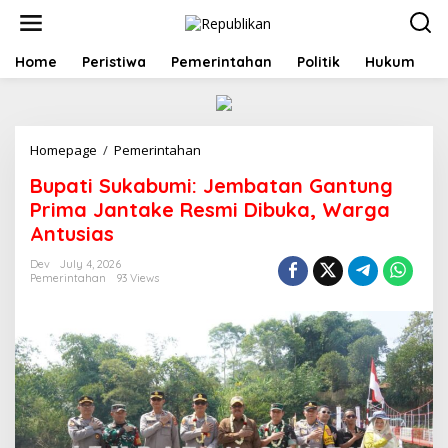
S
k
i
p
Home
Peristiwa
Pemerintahan
Politik
Hukum
t
o
c
o
Homepage
/
Pemerintahan
B
n
u
t
Bupati Sukabumi: Jembatan Gantung
p
e
a
n
Prima Jantake Resmi Dibuka, Warga
t
t
Antusias
i
S
Dev
July 4, 2026
u
Pemerintahan
93 Views
k
a
b
u
m
i
:
J
e