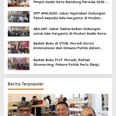
r
Pimpin Kadin Kota Bandung Periode 2026–
:
2031
DPP APKLINDO Jabar Nyatakan Dukungan
Penuh kepada Ade Heryanto di Muskot
Kadin Kota Bandung
ABUJAPI Jabar Deklarasikan Dukungan
untuk Ade Heryanto di Muskot Kadin Kota
Bandung
Bedah Buku di STHB, Muradi Soroti
Kriminalisasi dan Dimensi Politik dalam
Penegakan Hukum
Bedah Buku Prof. Muradi, Rafael
Situmorang: Pidana Politik Perlu Dikaji
Secara Objektif
Berita Terpopuler