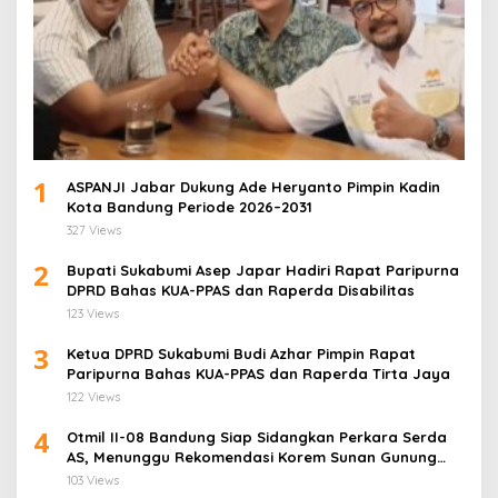
1
ASPANJI Jabar Dukung Ade Heryanto Pimpin Kadin
Kota Bandung Periode 2026–2031
327 Views
2
Bupati Sukabumi Asep Japar Hadiri Rapat Paripurna
DPRD Bahas KUA-PPAS dan Raperda Disabilitas
123 Views
3
Ketua DPRD Sukabumi Budi Azhar Pimpin Rapat
Paripurna Bahas KUA-PPAS dan Raperda Tirta Jaya
122 Views
4
Otmil II-08 Bandung Siap Sidangkan Perkara Serda
AS, Menunggu Rekomendasi Korem Sunan Gunung
Jati Cirebon
103 Views