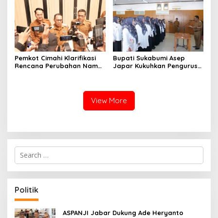
Pemkot Cimahi Klarifikasi
Bupati Sukabumi Asep
Rencana Perubahan Nama
Japar Kukuhkan Pengurus
RSUD Cibabat Menjadi
LKKS Periode 2026-2029
RSUD Wijaya Mulya
View More
S
e
a
r
c
Politik
h
f
o
ASPANJI Jabar Dukung Ade Heryanto