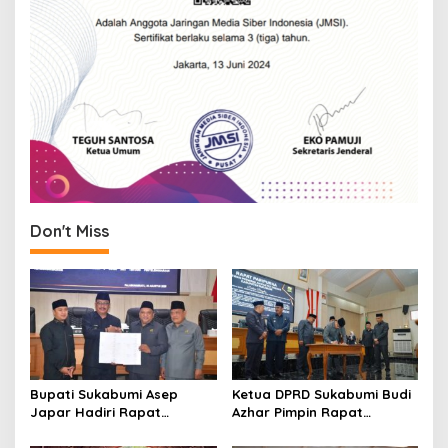
Don't Miss
Bupati Sukabumi Asep
Ketua DPRD Sukabumi Budi
Japar Hadiri Rapat
Azhar Pimpin Rapat
Paripurna DPRD Bahas KUA-
Paripurna Bahas KUA-PPAS
PPAS dan Raperda
dan Raperda Tirta Jaya