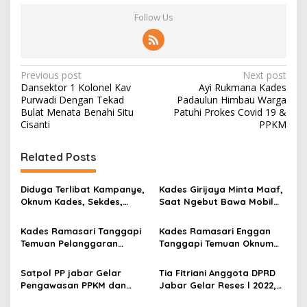
Follow Us
P
Previous post
Next post
Dansektor 1 Kolonel Kav
Ayi Rukmana Kades
o
Purwadi Dengan Tekad
Padaulun Himbau Warga
s
Bulat Menata Benahi Situ
Patuhi Prokes Covid 19 &
Cisanti
PPKM
t
n
Related Posts
a
v
Diduga Terlibat Kampanye,
Kades Girijaya Minta Maaf,
Oknum Kades, Sekdes,
Saat Ngebut Bawa Mobil
i
Perangkat Desa Beserta
Ambulans Dijalan
g
Oknum PPS Diwilayah
Kades Ramasari Tanggapi
Kades Ramasari Enggan
Parongpong KBB
Temuan Pelanggaran
Tanggapi Temuan Oknum
a
Administrasi Perangkatnya
Perangkat Desa Yang
t
Melakukan Pelanggaran
Satpol PP jabar Gelar
Tia Fitriani Anggota DPRD
Administrasi
i
Pengawasan PPKM dan
Jabar Gelar Reses l 2022,
Cipta Trantibumlinmas
Ajak Para Kades Gali