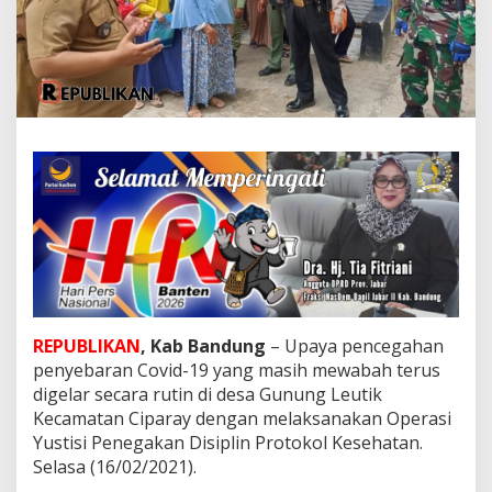
A
g
u
s
H
i
m
b
a
u
W
a
r
g
a
S
e
REPUBLIKAN
, Kab Bandung
– Upaya pencegahan
l
a
penyebaran Covid-19 yang masih mewabah terus
l
digelar secara rutin di desa Gunung Leutik
u
Kecamatan Ciparay dengan melaksanakan Operasi
P
Yustisi Penegakan Disiplin Protokol Kesehatan.
a
t
Selasa (16/02/2021).
u