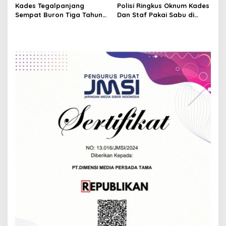
o
Selama Nataru
Potensi Wisata Desa
Kades Tegalpanjang
Polisi Ringkus Oknum Kades
n
Sempat Buron Tiga Tahun
Dan Staf Pakai Sabu di
‘Ketangkap’ Saat ini, Resmi
Sukabumi
Jadi Tahanan Kejari