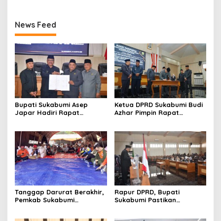
News Feed
Bupati Sukabumi Asep
Ketua DPRD Sukabumi Budi
Japar Hadiri Rapat
Azhar Pimpin Rapat
Paripurna DPRD Bahas KUA-
Paripurna Bahas KUA-PPAS
PPAS dan Raperda
dan Raperda Tirta Jaya
Disabilitas
Tanggap Darurat Berakhir,
Rapur DPRD, Bupati
Pemkab Sukabumi
Sukabumi Pastikan
Pemulihan Cipta Mulya
Raperda APBD 2025 Siap
Dimulai
Jadi Perda