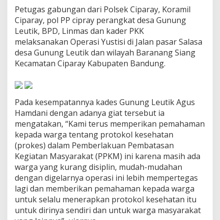
h
Petugas gabungan dari Polsek Ciparay, Koramil
i
Ciparay, pol PP cipray perangkat desa Gunung
P
Leutik, BPD, Linmas dan kader PKK
r
o
melaksanakan Operasi Yustisi di Jalan pasar Salasa
k
desa Gunung Leutik dan wilayah Baranang Siang
e
Kecamatan Ciparay Kabupaten Bandung.
s
&
P
P
Pada kesempatannya kades Gunung Leutik Agus
K
M
Hamdani dengan adanya giat tersebut ia
mengatakan, “Kami terus memperikan pemahaman
kepada warga tentang protokol kesehatan
(prokes) dalam Pemberlakuan Pembatasan
Kegiatan Masyarakat (PPKM) ini karena masih ada
warga yang kurang disiplin, mudah-mudahan
dengan digelarnya operasi ini lebih mempertegas
lagi dan memberikan pemahaman kepada warga
untuk selalu menerapkan protokol kesehatan itu
untuk dirinya sendiri dan untuk warga masyarakat