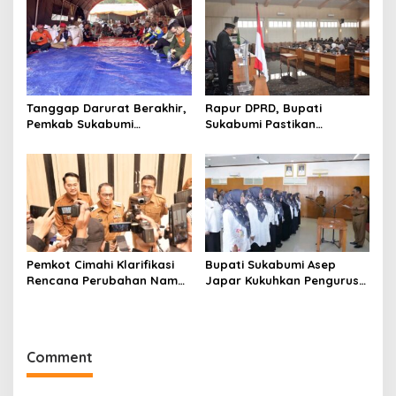
Disabilitas
Tanggap Darurat Berakhir,
Rapur DPRD, Bupati
Pemkab Sukabumi
Sukabumi Pastikan
Pemulihan Cipta Mulya
Raperda APBD 2025 Siap
Dimulai
Jadi Perda
Pemkot Cimahi Klarifikasi
Bupati Sukabumi Asep
Rencana Perubahan Nama
Japar Kukuhkan Pengurus
RSUD Cibabat Menjadi
LKKS Periode 2026-2029
RSUD Wijaya Mulya
Comment