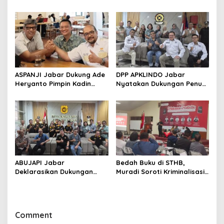
Wali Kota Bandung Ajak
Sutisna Ditetapkan Pimpin
Pelajar Menonton
IWP DPRD Jabar Periode
2026–2028
ASPANJI Jabar Dukung Ade
DPP APKLINDO Jabar
Heryanto Pimpin Kadin
Nyatakan Dukungan Penuh
Kota Bandung Periode
kepada Ade Heryanto di
2026–2031
Muskot Kadin Kota
Bandung
ABUJAPI Jabar
Bedah Buku di STHB,
Deklarasikan Dukungan
Muradi Soroti Kriminalisasi
untuk Ade Heryanto di
dan Dimensi Politik dalam
Muskot Kadin Kota
Penegakan Hukum
Bandung
Comment