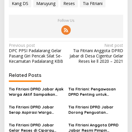
Kang DS
Maruyung
Reses
Tia Fitriani
Follow Us
P
Previous post
Next post
DPC PPSI Padalarang Gelar
Tia Fitriani Anggota DPRD
o
Pasang Giri Pencak Silat Se-
Jabar di Desa Cigentur Gelar
s
Kecamatan Padalarang KBB
Reses ke ll 2020 – 2021
t
Related Posts
n
a
Tia Fitriani DPRD Jabar Ajak
Tia Fitriani: Pengawasan
v
Warga Aktif Sampaikan
DPRD Penting untuk
Masukan dan Evaluasi
Pastikan Program Pemprov
i
pada Pengawasan
Jabar Tepat Sasaran
Tia Fitriani DPRD Jabar
Tia Fitriani DPRD Jabar
g
Program Pemprov Jabar
Serap Aspirasi Warga
Dorong Penguatan
Mekarmaju dalam Kegiatan
Pengawasan Program
a
Pengawasan Pemerintahan
Pemprov Jabar hingga
Tia Fitriani DPRD Jabar
Tia Fitriani Anggota DPRD
t
Tingkat Desa
Gelar Reses di Ciparay
Jabar Resmi Pimpin