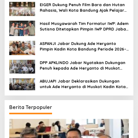
o
EIGER Dukung Penuh Film Bara dan Hutan
r
Rahasia, Wali Kota Bandung Ajak Pelajar
:
Menonton
Hasil Musyawarah Tim Formatur IWP: Adem
Sutisna Ditetapkan Pimpin IWP DPRD Jabar
Periode 2026–2028
ASPANJI Jabar Dukung Ade Heryanto
Pimpin Kadin Kota Bandung Periode 2026–
2031
DPP APKLINDO Jabar Nyatakan Dukungan
Penuh kepada Ade Heryanto di Muskot
Kadin Kota Bandung
ABUJAPI Jabar Deklarasikan Dukungan
untuk Ade Heryanto di Muskot Kadin Kota
Bandung
Berita Terpopuler