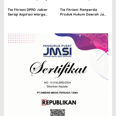
i
Serap Aspirasi Warga dan
NasDem Kabupaten
Perkuat Konsolidasi Kader
Bandung Periode 2026–2031
Tia Fitriani DPRD Jabar
Tia Fitriani: Ranperda
o
NasDem
Serap Aspirasi Warga
Produk Hukum Daerah Jadi
n
Nagreg Saat Reses
Rule of The Game bagi
Seluruh Perda di Jabar