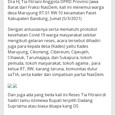
Dra Hj Tia Fitriani Anggota DPRD Provinsi Jawa
m
Barat dari Fraksi NasDem, kali ini menemui warga
a
K
desa Maruyung RT.01 RW.10 kecamatan Pacet
a
Kabupaten Bandung, Jumat (5/3/2021)
n
g
Dengan antusiasnya serta mematuhi protokol
D
kesehatan Covid 19 warga masyarakat sekitar
S
B
mengikuti gelaran reses, acara tersebut dihadiri
u
juga para kepala desa (Kades) yaitu Kades
p
Maruyung, Cikoneng, Cibereum, Cipeujeh,
a
Cihawuk, Tarumajaya, dan Sukapura, tokoh
t
i
pemuda, tokoh masyarakat, tokoh agama , para
T
ketua RT, RW, karang taruna, komunitas dulur
e
saTIA, serta kader dan simpatisan partai NasDem.
r
p
i
l
Dan juga ada yang beda kali ini Reses Tia Fitriani di
i
h
hadiri tamu istimewa Bupati terpilih Dadang
d
Supriatna atau biasa disapa kang DS
i
M