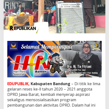
a
D
P
R
D
J
a
b
a
r
G
e
l
a
r
R
e
s
e
EDUPUBLIK
, Kabupaten Bandung
– Di titik ke lima
s
gelaran reses ke-ll tahun 2020 – 2021 anggota
B
e
DPRD Jawa Barat, kembali menyerap aspirasi
r
sekaligus mensosialisasikan program
s
pembangunan dan aktivitas DPRD. Dalam hal ini
a