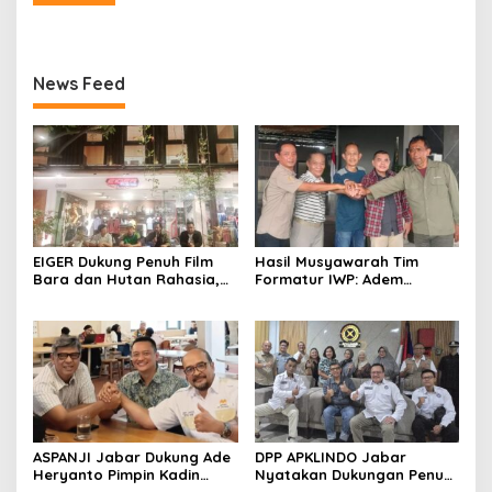
News Feed
EIGER Dukung Penuh Film
Hasil Musyawarah Tim
Bara dan Hutan Rahasia,
Formatur IWP: Adem
Wali Kota Bandung Ajak
Sutisna Ditetapkan Pimpin
Pelajar Menonton
IWP DPRD Jabar Periode
2026–2028
ASPANJI Jabar Dukung Ade
DPP APKLINDO Jabar
Heryanto Pimpin Kadin
Nyatakan Dukungan Penuh
Kota Bandung Periode
kepada Ade Heryanto di