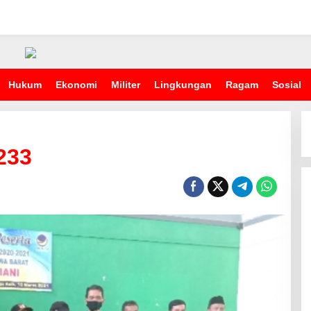
Hukum
Ekonomi
Militer
Lingkungan
Ragam
Sosial
233