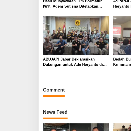
Hasil Musyawarah Tim Formatur
ASPANJI 
IWP: Adem Sutisna Ditetapkan
Heryanto 
Pimpin IWP DPRD Jabar Periode
Bandung 
2026–2028
ABUJAPI Jabar Deklarasikan
Bedah Buk
Dukungan untuk Ade Heryanto di
Kriminali
Muskot Kadin Kota Bandung
dalam Pe
Comment
News Feed