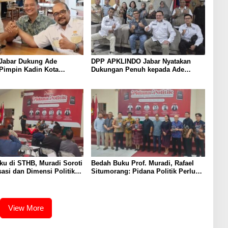
Jabar Dukung Ade
DPP APKLINDO Jabar Nyatakan
Pimpin Kadin Kota
Dukungan Penuh kepada Ade
Periode 2026–2031
Heryanto di Muskot Kadin Kota
Bandung
u di STHB, Muradi Soroti
Bedah Buku Prof. Muradi, Rafael
sasi dan Dimensi Politik
Situmorang: Pidana Politik Perlu
negakan Hukum
Dikaji Secara Objektif
View More