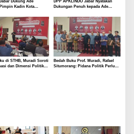
Jabar Dukung Ade
DPP APKLINDO Jabar Nyatakan
Pimpin Kadin Kota
Dukungan Penuh kepada Ade
Periode 2026–2031
Heryanto di Muskot Kadin Kota
Bandung
u di STHB, Muradi Soroti
Bedah Buku Prof. Muradi, Rafael
sasi dan Dimensi Politik
Situmorang: Pidana Politik Perlu
negakan Hukum
Dikaji Secara Objektif