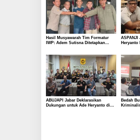
Hasil Musyawarah Tim Formatur
ASPANJI 
IWP: Adem Sutisna Ditetapkan
Heryanto 
Pimpin IWP DPRD Jabar Periode
Bandung 
2026–2028
ABUJAPI Jabar Deklarasikan
Bedah Buk
Dukungan untuk Ade Heryanto di
Kriminali
Muskot Kadin Kota Bandung
dalam Pe