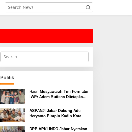
S
e
a
r
c
Politik
h
f
o
Hasil Musyawarah Tim Formatur
r
IWP: Adem Sutisna Ditetapkan
:
Pimpin IWP DPRD Jabar
Periode 2026–2028
ASPANJI Jabar Dukung Ade
Heryanto Pimpin Kadin Kota
Bandung Periode 2026–2031
DPP APKLINDO Jabar Nyatakan