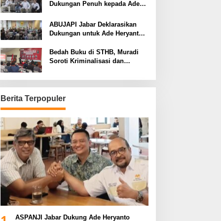
Dukungan Penuh kepada Ade
Heryanto di Muskot Kadin Kota
Bandung
ABUJAPI Jabar Deklarasikan
Dukungan untuk Ade Heryanto
di Muskot Kadin Kota Bandung
Bedah Buku di STHB, Muradi
Soroti Kriminalisasi dan
Dimensi Politik dalam
Penegakan Hukum
Berita Terpopuler
1
ASPANJI Jabar Dukung Ade Heryanto