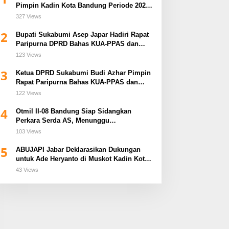
Pimpin Kadin Kota Bandung Periode 2026–
2031
327 Views
2
Bupati Sukabumi Asep Japar Hadiri Rapat
Paripurna DPRD Bahas KUA-PPAS dan
Raperda Disabilitas
123 Views
3
Ketua DPRD Sukabumi Budi Azhar Pimpin
Rapat Paripurna Bahas KUA-PPAS dan
Raperda Tirta Jaya
122 Views
4
Otmil II-08 Bandung Siap Sidangkan
Perkara Serda AS, Menunggu
Rekomendasi Korem Sunan Gunung Jati
103 Views
Cirebon
5
ABUJAPI Jabar Deklarasikan Dukungan
untuk Ade Heryanto di Muskot Kadin Kota
Bandung
43 Views