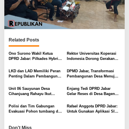
Related Posts
Ono Surono Wakil Ketua
Rektor Universitas Koperasi
DPRD Jabar: Pilkades Hybrid
Indonesia Dorong Gerakan
Indramayu Jadi Model Baru
Literasi Koperasi dari
Demokrasi Desa
Kampus ke Desa
LKD dan LAD Memiliki Peran
DPMD Jabar, Transformasi
Penting Dalam Pembangunan
Pembangunan Desa Menuju
Desa
Jawa Barat Emas
Unit 06 Sauyunan Desa
Enjang Tedi DPRD Jabar
Cihanjuang Rahayu Ikut
Gelar Reses di Desa Bagendit
Lomba Hias Gapura
Dicecar Aspirasi Tiga
Komunitas
Polisi dan Tim Gabungan
Rafael Anggota DPRD Jabar:
Evakuasi Pohon tumbang di
Untuk Gunakan Aplikasi SIPD
Warungkiara Yang
Perangkat Desa Perlu Dilatih
Mengakibatkan Kemacetan
Khusus
Panjang
Don't Miss