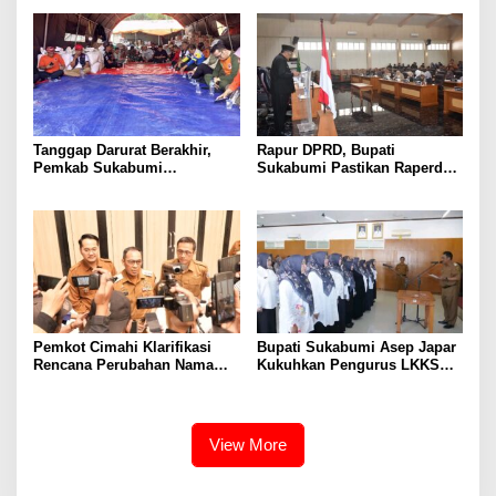
Raperda Disabilitas
dan Raperda Tirta Jaya
Tanggap Darurat Berakhir,
Rapur DPRD, Bupati
Pemkab Sukabumi
Sukabumi Pastikan Raperda
Pemulihan Cipta Mulya
APBD 2025 Siap Jadi Perda
Dimulai
Pemkot Cimahi Klarifikasi
Bupati Sukabumi Asep Japar
Rencana Perubahan Nama
Kukuhkan Pengurus LKKS
RSUD Cibabat Menjadi RSUD
Periode 2026-2029
Wijaya Mulya
View More