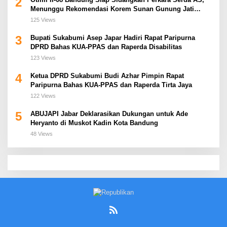
2
Menunggu Rekomendasi Korem Sunan Gunung Jati
Cirebon
125 Views
3
Bupati Sukabumi Asep Japar Hadiri Rapat Paripurna
DPRD Bahas KUA-PPAS dan Raperda Disabilitas
123 Views
4
Ketua DPRD Sukabumi Budi Azhar Pimpin Rapat
Paripurna Bahas KUA-PPAS dan Raperda Tirta Jaya
122 Views
5
ABUJAPI Jabar Deklarasikan Dukungan untuk Ade
Heryanto di Muskot Kadin Kota Bandung
48 Views