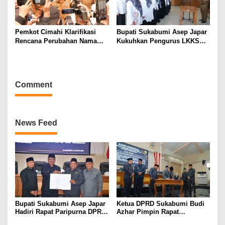
Pemkot Cimahi Klarifikasi
Bupati Sukabumi Asep Japar
Rencana Perubahan Nama
Kukuhkan Pengurus LKKS
RSUD Cibabat Menjadi RSUD
Periode 2026-2029
Wijaya Mulya
Comment
News Feed
Bupati Sukabumi Asep Japar
Ketua DPRD Sukabumi Budi
Hadiri Rapat Paripurna DPRD
Azhar Pimpin Rapat
Bahas KUA-PPAS dan
Paripurna Bahas KUA-PPAS