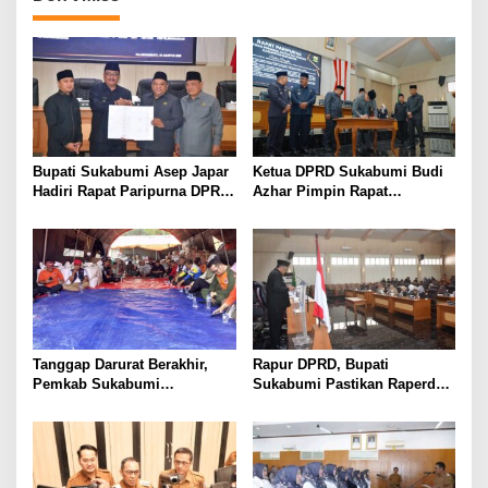
Bupati Sukabumi Asep Japar
Ketua DPRD Sukabumi Budi
Hadiri Rapat Paripurna DPRD
Azhar Pimpin Rapat
Bahas KUA-PPAS dan
Paripurna Bahas KUA-PPAS
Raperda Disabilitas
dan Raperda Tirta Jaya
Tanggap Darurat Berakhir,
Rapur DPRD, Bupati
Pemkab Sukabumi
Sukabumi Pastikan Raperda
Pemulihan Cipta Mulya
APBD 2025 Siap Jadi Perda
Dimulai