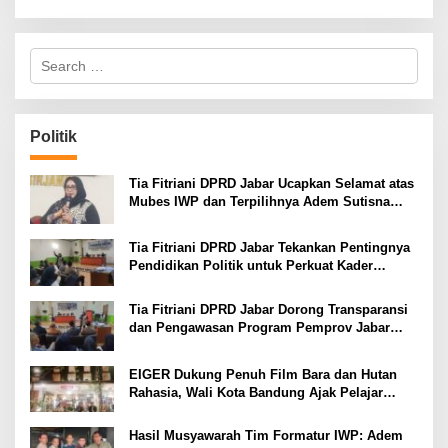
S
e
a
r
c
Politik
h
f
o
Tia Fitriani DPRD Jabar Ucapkan Selamat atas
r
Mubes IWP dan Terpilihnya Adem Sutisna
:
sebagai Ketua IWP Jabar
Tia Fitriani DPRD Jabar Tekankan Pentingnya
Pendidikan Politik untuk Perkuat Kader
NasDem di Kabupaten Bandung
Tia Fitriani DPRD Jabar Dorong Transparansi
dan Pengawasan Program Pemprov Jabar
hingga Tingkat Desa
EIGER Dukung Penuh Film Bara dan Hutan
Rahasia, Wali Kota Bandung Ajak Pelajar
Menonton
Hasil Musyawarah Tim Formatur IWP: Adem