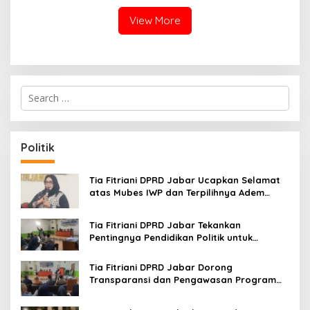
View More
S
e
a
r
c
Politik
h
f
o
Tia Fitriani DPRD Jabar Ucapkan Selamat
r
atas Mubes IWP dan Terpilihnya Adem
:
Sutisna sebagai Ketua IWP Jabar
Tia Fitriani DPRD Jabar Tekankan
Pentingnya Pendidikan Politik untuk
Perkuat Kader NasDem di Kabupaten
Bandung
Tia Fitriani DPRD Jabar Dorong
Transparansi dan Pengawasan Program
Pemprov Jabar hingga Tingkat Desa