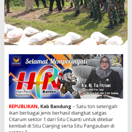
o
r
1
T
e
b
a
r
B
e
r
b
a
g
a
i
J
e
n
i
REPUBLIKAN
, Kab Bandung
– Satu ton setengah
s
ikan berbagai jenis berhasil diangkat satgas
I
Citarum sektor 1 dari Situ Cisanti untuk ditebar
k
a
kembali di Situ Cianjing serta Situ Pangauban di
n