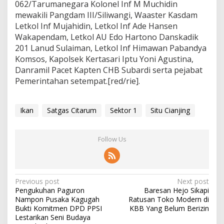
062/Tarumanegara Kolonel Inf M Muchidin
mewakili Pangdam III/Siliwangi, Waaster Kasdam
Letkol Inf Mujahidin, Letkol Inf Ade Hansen
Wakapendam, Letkol AU Edo Hartono Danskadik
201 Lanud Sulaiman, Letkol Inf Himawan Pabandya
Komsos, Kapolsek Kertasari Iptu Yoni Agustina,
Danramil Pacet Kapten CHB Subardi serta pejabat
Pemerintahan setempat.[red/rie].
Ikan
Satgas Citarum
Sektor 1
Situ Cianjing
Follow Us
P
Previous post
Next post
Pengukuhan Paguron
Baresan Hejo Sikapi
o
Nampon Pusaka Kagugah
Ratusan Toko Modern di
s
Bukti Komitmen DPD PPSI
KBB Yang Belum Berizin
Lestarikan Seni Budaya