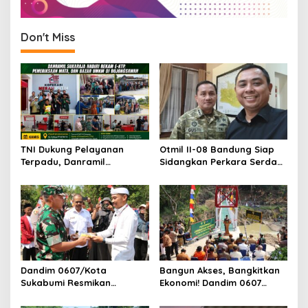
Don't Miss
TNI Dukung Pelayanan
Otmil II-08 Bandung Siap
Terpadu, Danramil
Sidangkan Perkara Serda
Sukaraja Hadiri Rekam E-
AS, Menunggu Rekomendasi
KTP, Pemeriksaan Mata,
Korem Sunan Gunung Jati
dan Bazar UMKM
Cirebon
Dandim 0607/Kota
Bangun Akses, Bangkitkan
Sukabumi Resmikan
Ekonomi! Dandim 0607
Jembatan Garuda LECI di
Resmikan Jembatan
Sukaresmi
Garuda Cipanas Tahap V