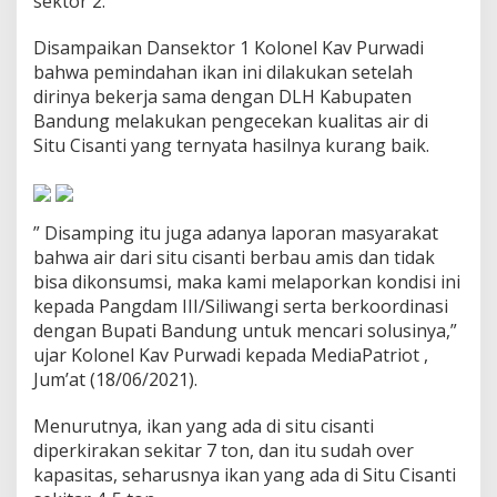
sektor 2.
D
i
Disampaikan Dansektor 1 Kolonel Kav Purwadi
S
bahwa pemindahan ikan ini dilakukan setelah
i
t
dirinya bekerja sama dengan DLH Kabupaten
u
Bandung melakukan pengecekan kualitas air di
C
Situ Cisanti yang ternyata hasilnya kurang baik.
i
a
n
j
” Disamping itu juga adanya laporan masyarakat
i
n
bahwa air dari situ cisanti berbau amis dan tidak
g
bisa dikonsumsi, maka kami melaporkan kondisi ini
kepada Pangdam III/Siliwangi serta berkoordinasi
dengan Bupati Bandung untuk mencari solusinya,”
ujar Kolonel Kav Purwadi kepada MediaPatriot ,
Jum’at (18/06/2021).
Menurutnya, ikan yang ada di situ cisanti
diperkirakan sekitar 7 ton, dan itu sudah over
kapasitas, seharusnya ikan yang ada di Situ Cisanti