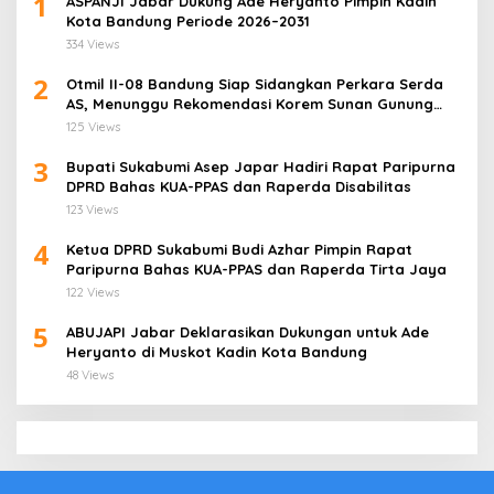
1
ASPANJI Jabar Dukung Ade Heryanto Pimpin Kadin
Kota Bandung Periode 2026–2031
334 Views
2
Otmil II-08 Bandung Siap Sidangkan Perkara Serda
AS, Menunggu Rekomendasi Korem Sunan Gunung
Jati Cirebon
125 Views
3
Bupati Sukabumi Asep Japar Hadiri Rapat Paripurna
DPRD Bahas KUA-PPAS dan Raperda Disabilitas
123 Views
4
Ketua DPRD Sukabumi Budi Azhar Pimpin Rapat
Paripurna Bahas KUA-PPAS dan Raperda Tirta Jaya
122 Views
5
ABUJAPI Jabar Deklarasikan Dukungan untuk Ade
Heryanto di Muskot Kadin Kota Bandung
48 Views