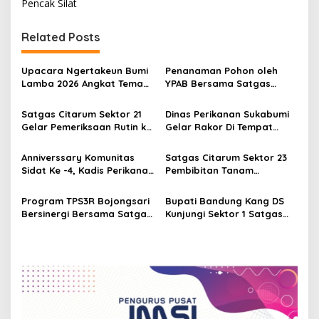
t
Pencak Silat
n
Related Posts
a
v
Upacara Ngertakeun Bumi
Penanaman Pohon oleh
i
Lamba 2026 Angkat Tema
YPAB Bersama Satgas
g
“Manik Maya”, Wujud
Citarum Sektor 7 dan
Syukur dan Harmoni Lintas
Badega Kab Bandung
Satgas Citarum Sektor 21
Dinas Perikanan Sukabumi
a
Budaya
Gelar Pemeriksaan Rutin ke
Gelar Rakor Di Tempat
t
PT. MCAB
Pelelangan Ikan
i
Anniverssary Komunitas
Satgas Citarum Sektor 23
Sidat Ke -4, Kadis Perikanan
Pembibitan Tanam
o
Tebar Ikan Liar Sidat Fase
Strawberry Jenis
n
Elver
Kellybright & Red Giant
Program TPS3R Bojongsari
Bupati Bandung Kang DS
Bersinergi Bersama Satgas
Kunjungi Sektor 1 Satgas
Citarum Sektor 6
Citarum Harum Di Cisanti