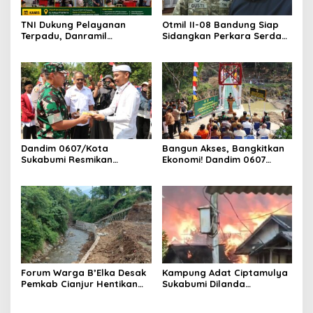
TNI Dukung Pelayanan
Otmil II-08 Bandung Siap
Terpadu, Danramil
Sidangkan Perkara Serda
Sukaraja Hadiri Rekam E-
AS, Menunggu Rekomendasi
KTP, Pemeriksaan Mata,
Korem Sunan Gunung Jati
dan Bazar UMKM
Cirebon
Dandim 0607/Kota
Bangun Akses, Bangkitkan
Sukabumi Resmikan
Ekonomi! Dandim 0607
Jembatan Garuda LECI di
Resmikan Jembatan
Sukaresmi
Garuda Cipanas Tahap V
Forum Warga B’Elka Desak
Kampung Adat Ciptamulya
Pemkab Cianjur Hentikan
Sukabumi Dilanda
Total Pembangunan Hotel
Kebakaran Besar
di Sempadan Sungai