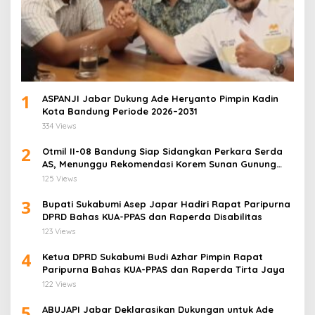
1
ASPANJI Jabar Dukung Ade Heryanto Pimpin Kadin
Kota Bandung Periode 2026–2031
334 Views
2
Otmil II-08 Bandung Siap Sidangkan Perkara Serda
AS, Menunggu Rekomendasi Korem Sunan Gunung
Jati Cirebon
125 Views
3
Bupati Sukabumi Asep Japar Hadiri Rapat Paripurna
DPRD Bahas KUA-PPAS dan Raperda Disabilitas
123 Views
4
Ketua DPRD Sukabumi Budi Azhar Pimpin Rapat
Paripurna Bahas KUA-PPAS dan Raperda Tirta Jaya
122 Views
5
ABUJAPI Jabar Deklarasikan Dukungan untuk Ade