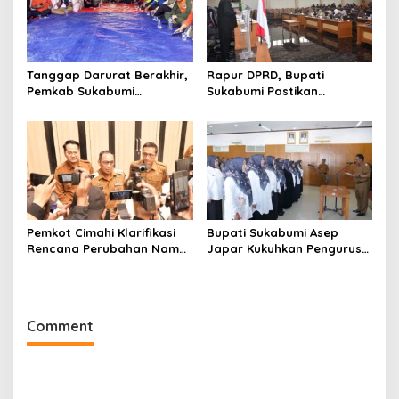
Tanggap Darurat Berakhir,
Rapur DPRD, Bupati
Pemkab Sukabumi
Sukabumi Pastikan
Pemulihan Cipta Mulya
Raperda APBD 2025 Siap
Dimulai
Jadi Perda
Pemkot Cimahi Klarifikasi
Bupati Sukabumi Asep
Rencana Perubahan Nama
Japar Kukuhkan Pengurus
RSUD Cibabat Menjadi
LKKS Periode 2026-2029
RSUD Wijaya Mulya
Comment