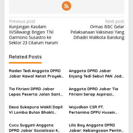
P
Previous post
Next post
Kunjungan Kasdam
Ormas BBC Gelar
o
III/Siliwangi Brigjen TNI
Pelaksanaan Vaksinasi Yang
s
Darmono Susastro ke
Dihadiri Walikota Bandung
Sektor 23 Citarum Harum
t
n
Related Posts
a
v
Raden Tedi Anggota DPRD
Anggota DPRD Jabar
Jabar Kawal Ketat Proyek
Enjang Tedi Sebut PAN Jadi
i
Jalan dan Jembatan di
Underdog di Pilkada Garut
g
Jawa Barat 2025
2024
Tia Fitriani DPRD Jabar
Anggota DPRD Jabar Tia
Lepas Peserta Jalan Santai
Fitriani Serap Aspirasi
a
di Acara Milangkala 105
Warga Masyarakat Desa
t
Desa Sukapura Kertasari
Sukapura Kec Dayeuhkolot
Desa Sukapura Wakili Dapil
Wujudkan CSR PT.
i
VI Lomba Bulan Bhakti
Pertamina DPPU Husein
Gotong Royong
Sastranegara Tanam
o
Masyarakat
Pohon Saninten dan Kopi di
Cucu Sugyati Anggota
Lilis Boy Anggota DPRD
n
Hutan Lindung Perhutani
DPRD Jabar Sosialisasi 4
Jabar: Kebangsaan Penting