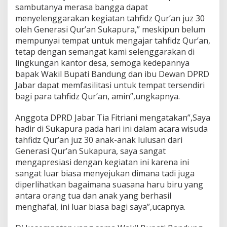
sambutanya merasa bangga dapat
e
s
menyelenggarakan kegiatan tahfidz Qur’an juz 30
a
oleh Generasi Qur’an Sukapura,” meskipun belum
S
mempunyai tempat untuk mengajar tahfidz Qur’an,
u
tetap dengan semangat kami selenggarakan di
k
a
lingkungan kantor desa, semoga kedepannya
p
bapak Wakil Bupati Bandung dan ibu Dewan DPRD
u
Jabar dapat memfasilitasi untuk tempat tersendiri
r
bagi para tahfidz Qur’an, amin”,ungkapnya.
a
Anggota DPRD Jabar Tia Fitriani mengatakan”,Saya
hadir di Sukapura pada hari ini dalam acara wisuda
tahfidz Qur’an juz 30 anak-anak lulusan dari
Generasi Qur’an Sukapura, saya sangat
mengapresiasi dengan kegiatan ini karena ini
sangat luar biasa menyejukan dimana tadi juga
diperlihatkan bagaimana suasana haru biru yang
antara orang tua dan anak yang berhasil
menghafal, ini luar biasa bagi saya”,ucapnya.