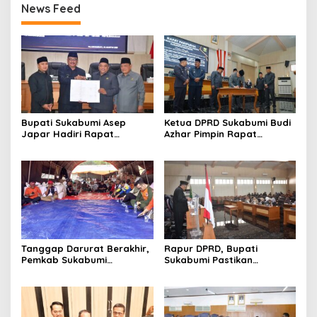
News Feed
Bupati Sukabumi Asep
Ketua DPRD Sukabumi Budi
Japar Hadiri Rapat
Azhar Pimpin Rapat
Paripurna DPRD Bahas KUA-
Paripurna Bahas KUA-PPAS
PPAS dan Raperda
dan Raperda Tirta Jaya
Disabilitas
Tanggap Darurat Berakhir,
Rapur DPRD, Bupati
Pemkab Sukabumi
Sukabumi Pastikan
Pemulihan Cipta Mulya
Raperda APBD 2025 Siap
Dimulai
Jadi Perda