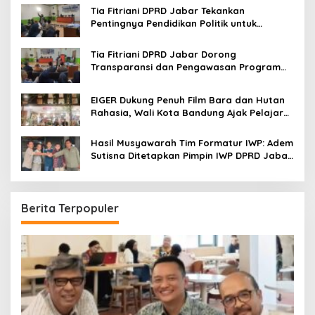
Tia Fitriani DPRD Jabar Tekankan
Pentingnya Pendidikan Politik untuk
Perkuat Kader NasDem di Kabupaten
Bandung
Tia Fitriani DPRD Jabar Dorong
Transparansi dan Pengawasan Program
Pemprov Jabar hingga Tingkat Desa
EIGER Dukung Penuh Film Bara dan Hutan
Rahasia, Wali Kota Bandung Ajak Pelajar
Menonton
Hasil Musyawarah Tim Formatur IWP: Adem
Sutisna Ditetapkan Pimpin IWP DPRD Jabar
Periode 2026–2028
Berita Terpopuler