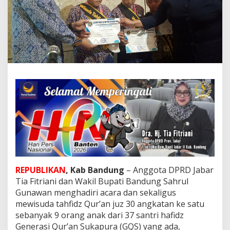
a
n
W
a
k
i
l
B
u
p
a
t
i
B
a
n
d
u
REPUBLIKAN
, Kab Bandung
– Anggota DPRD Jabar
n
g
Tia Fitriani dan Wakil Bupati Bandung Sahrul
M
Gunawan menghadiri acara dan sekaligus
e
mewisuda tahfidz Qur’an juz 30 angkatan ke satu
w
sebanyak 9 orang anak dari 37 santri hafidz
i
Generasi Qur’an Sukapura (GQS) yang ada,
s