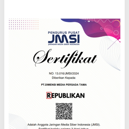
Jabar
Pilar Kebangsaan Untuk
Diterapkan Dalam
Antisipasi Perpecahan
Kehidupan Sehari-hari
Masyarakat