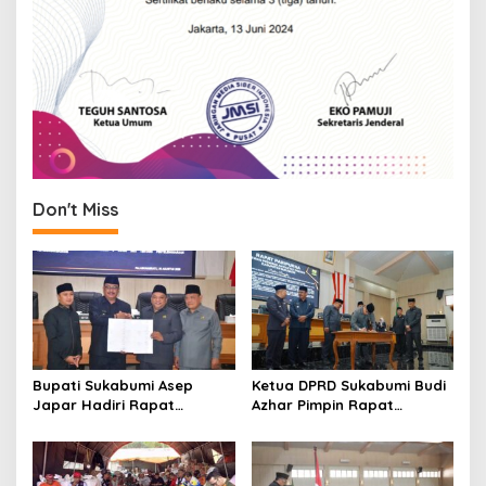
Don't Miss
Bupati Sukabumi Asep
Ketua DPRD Sukabumi Budi
Japar Hadiri Rapat
Azhar Pimpin Rapat
Paripurna DPRD Bahas KUA-
Paripurna Bahas KUA-PPAS
PPAS dan Raperda
dan Raperda Tirta Jaya
Disabilitas