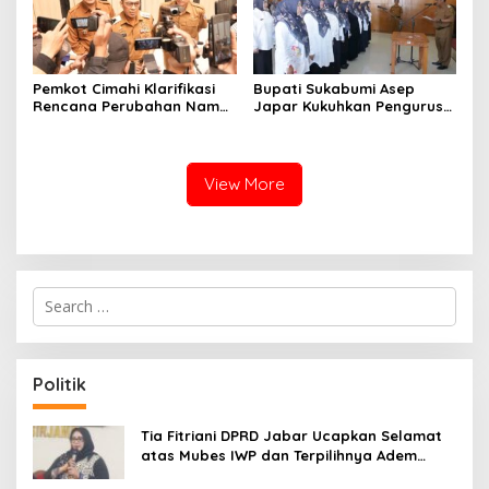
Pemkot Cimahi Klarifikasi
Bupati Sukabumi Asep
Rencana Perubahan Nama
Japar Kukuhkan Pengurus
RSUD Cibabat Menjadi
LKKS Periode 2026-2029
RSUD Wijaya Mulya
View More
S
e
a
r
c
Politik
h
f
o
Tia Fitriani DPRD Jabar Ucapkan Selamat
r
atas Mubes IWP dan Terpilihnya Adem
:
Sutisna sebagai Ketua IWP Jabar