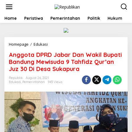
S
k
i
p
Home
Peristiwa
Pemerintahan
Politik
Hukum
t
o
c
o
Homepage
/
Edukasi
A
n
n
t
Anggota DPRD Jabar Dan Wakil Bupati
g
e
g
n
Bandung Mewisuda 9 Tahfidz Qur’an
o
t
Juz 30 Di Desa Sukapura
t
a
Republik
August 26, 2021
D
Edukasi
,
Pemerintahan
943 Views
P
R
D
J
a
b
a
r
D