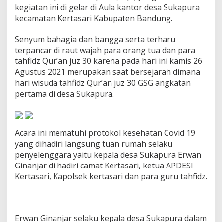
u
kegiatan ini di gelar di Aula kantor desa Sukapura
d
kecamatan Kertasari Kabupaten Bandung.
a
9
Senyum bahagia dan bangga serta terharu
T
terpancar di raut wajah para orang tua dan para
a
h
tahfidz Qur’an juz 30 karena pada hari ini kamis 26
f
Agustus 2021 merupakan saat bersejarah dimana
i
hari wisuda tahfidz Qur’an juz 30 GSG angkatan
d
pertama di desa Sukapura.
z
Q
u
r
'
Acara ini mematuhi protokol kesehatan Covid 19
a
yang dihadiri langsung tuan rumah selaku
n
penyelenggara yaitu kepala desa Sukapura Erwan
J
Ginanjar di hadiri camat Kertasari, ketua APDESI
u
z
Kertasari, Kapolsek kertasari dan para guru tahfidz.
3
0
D
i
Erwan Ginanjar selaku kepala desa Sukapura dalam
D