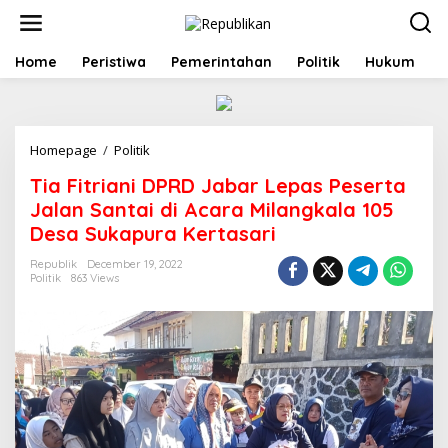
S
k
i
p
Home
Peristiwa
Pemerintahan
Politik
Hukum
t
o
c
o
Homepage
/
Politik
T
n
i
t
Tia Fitriani DPRD Jabar Lepas Peserta
a
e
F
n
Jalan Santai di Acara Milangkala 105
i
t
Desa Sukapura Kertasari
t
r
Republik
December 19, 2022
i
Politik
863 Views
a
n
i
D
P
R
D
J
a