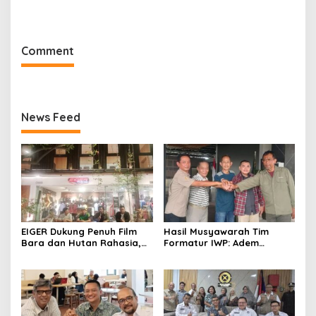
untuk Ade Heryanto di
dan Dimensi Politik dalam
Muskot Kadin Kota
Penegakan Hukum
Bandung
Comment
News Feed
EIGER Dukung Penuh Film
Hasil Musyawarah Tim
Bara dan Hutan Rahasia,
Formatur IWP: Adem
Wali Kota Bandung Ajak
Sutisna Ditetapkan Pimpin
Pelajar Menonton
IWP DPRD Jabar Periode
2026–2028