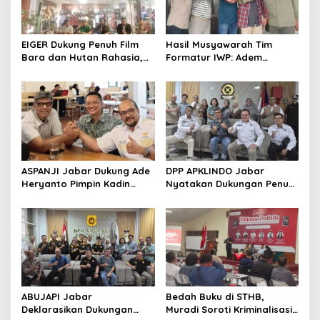
EIGER Dukung Penuh Film
Hasil Musyawarah Tim
Bara dan Hutan Rahasia,
Formatur IWP: Adem
Wali Kota Bandung Ajak
Sutisna Ditetapkan Pimpin
Pelajar Menonton
IWP DPRD Jabar Periode
2026–2028
ASPANJI Jabar Dukung Ade
DPP APKLINDO Jabar
Heryanto Pimpin Kadin
Nyatakan Dukungan Penuh
Kota Bandung Periode
kepada Ade Heryanto di
2026–2031
Muskot Kadin Kota
Bandung
ABUJAPI Jabar
Bedah Buku di STHB,
Deklarasikan Dukungan
Muradi Soroti Kriminalisasi