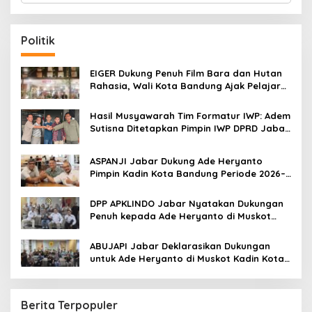
a
r
c
Politik
h
f
o
EIGER Dukung Penuh Film Bara dan Hutan
r
Rahasia, Wali Kota Bandung Ajak Pelajar
:
Menonton
Hasil Musyawarah Tim Formatur IWP: Adem
Sutisna Ditetapkan Pimpin IWP DPRD Jabar
Periode 2026–2028
ASPANJI Jabar Dukung Ade Heryanto
Pimpin Kadin Kota Bandung Periode 2026–
2031
DPP APKLINDO Jabar Nyatakan Dukungan
Penuh kepada Ade Heryanto di Muskot
Kadin Kota Bandung
ABUJAPI Jabar Deklarasikan Dukungan
untuk Ade Heryanto di Muskot Kadin Kota
Bandung
Berita Terpopuler