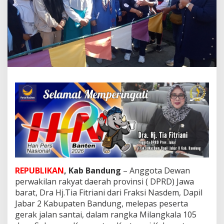
b
a
r
L
e
p
a
s
P
e
s
e
r
t
a
J
a
l
a
REPUBLIKAN
, Kab Bandung
– Anggota Dewan
n
perwakilan rakyat daerah provinsi ( DPRD) Jawa
S
barat, Dra Hj.Tia Fitriani dari Fraksi Nasdem, Dapil
a
n
Jabar 2 Kabupaten Bandung, melepas peserta
t
gerak jalan santai, dalam rangka Milangkala 105
a