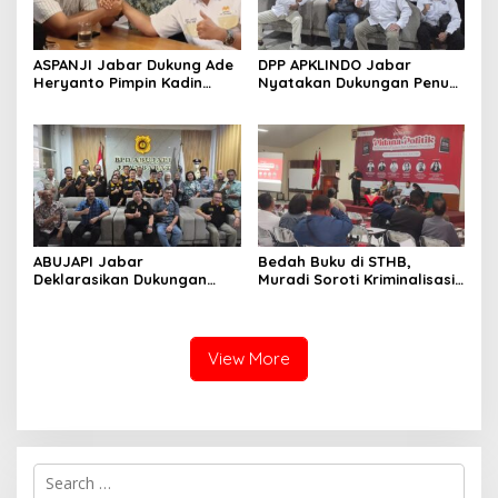
ASPANJI Jabar Dukung Ade
DPP APKLINDO Jabar
Heryanto Pimpin Kadin
Nyatakan Dukungan Penuh
Kota Bandung Periode
kepada Ade Heryanto di
2026–2031
Muskot Kadin Kota
Bandung
ABUJAPI Jabar
Bedah Buku di STHB,
Deklarasikan Dukungan
Muradi Soroti Kriminalisasi
untuk Ade Heryanto di
dan Dimensi Politik dalam
Muskot Kadin Kota
Penegakan Hukum
Bandung
View More
S
e