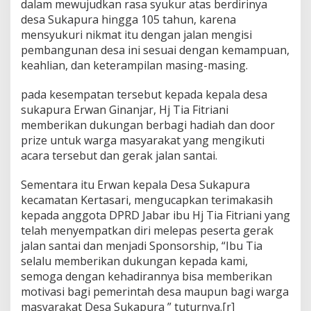
dalam mewujudkan rasa syukur atas berdirinya
S
desa Sukapura hingga 105 tahun, karena
u
k
mensyukuri nikmat itu dengan jalan mengisi
a
pembangunan desa ini sesuai dengan kemampuan,
p
keahlian, dan keterampilan masing-masing.
u
r
pada kesempatan tersebut kepada kepala desa
a
K
sukapura Erwan Ginanjar, Hj Tia Fitriani
e
memberikan dukungan berbagi hadiah dan door
r
prize untuk warga masyarakat yang mengikuti
t
acara tersebut dan gerak jalan santai.
a
s
a
Sementara itu Erwan kepala Desa Sukapura
r
kecamatan Kertasari, mengucapkan terimakasih
i
kepada anggota DPRD Jabar ibu Hj Tia Fitriani yang
telah menyempatkan diri melepas peserta gerak
jalan santai dan menjadi Sponsorship, “Ibu Tia
selalu memberikan dukungan kepada kami,
semoga dengan kehadirannya bisa memberikan
motivasi bagi pemerintah desa maupun bagi warga
masyarakat Desa Sukapura ” tuturnya.[r]