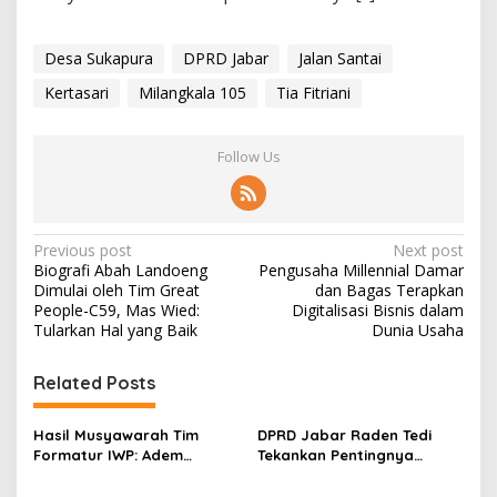
Desa Sukapura
DPRD Jabar
Jalan Santai
Kertasari
Milangkala 105
Tia Fitriani
Follow Us
P
Previous post
Next post
Biografi Abah Landoeng
Pengusaha Millennial Damar
o
Dimulai oleh Tim Great
dan Bagas Terapkan
s
People-C59, Mas Wied:
Digitalisasi Bisnis dalam
Tularkan Hal yang Baik
Dunia Usaha
t
n
Related Posts
a
v
Hasil Musyawarah Tim
DPRD Jabar Raden Tedi
Formatur IWP: Adem
Tekankan Pentingnya
i
Sutisna Ditetapkan Pimpin
Perencanaan dan
IWP DPRD Jabar Periode
Pengendalian