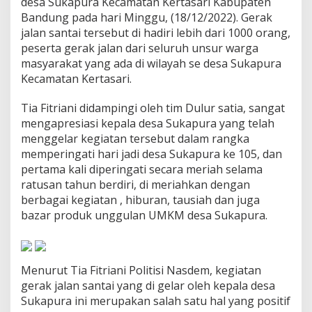
desa Sukapura Kecamatan Kertasari Kabupaten
i
Bandung pada hari Minggu, (18/12/2022). Gerak
d
jalan santai tersebut di hadiri lebih dari 1000 orang,
i
A
peserta gerak jalan dari seluruh unsur warga
c
masyarakat yang ada di wilayah se desa Sukapura
a
Kecamatan Kertasari.
r
a
Tia Fitriani didampingi oleh tim Dulur satia, sangat
M
i
mengapresiasi kepala desa Sukapura yang telah
l
menggelar kegiatan tersebut dalam rangka
a
memperingati hari jadi desa Sukapura ke 105, dan
n
pertama kali diperingati secara meriah selama
g
k
ratusan tahun berdiri, di meriahkan dengan
a
berbagai kegiatan , hiburan, tausiah dan juga
l
bazar produk unggulan UMKM desa Sukapura.
a
1
0
5
Menurut Tia Fitriani Politisi Nasdem, kegiatan
D
e
gerak jalan santai yang di gelar oleh kepala desa
s
Sukapura ini merupakan salah satu hal yang positif
a