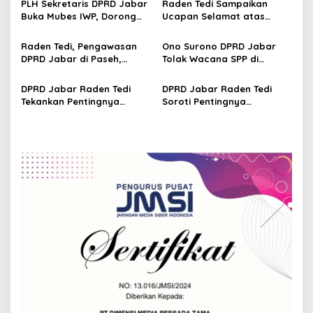
g
PLH Sekretaris DPRD Jabar
Raden Tedi Sampaikan
2026–2028
Pembangunan yang Tepat
Buka Mubes IWP, Dorong
Ucapan Selamat atas
a
Sasaran
Wartawan Parlemen
Terselenggaranya
t
Perkuat Jurnalisme
Musyawarah Besar Ikatan
Raden Tedi, Pengawasan
Ono Surono DPRD Jabar
Berbasis Fakta
Wartawan Parlemen DPRD
i
DPRD Jabar di Paseh,
Tolak Wacana SPP di
Jabar
Warga Keluhkan Jalan
Sekolah Negeri, Pendidikan
o
Rusak hingga KIS Dicoret
Gratis 12 Tahun Harus
DPRD Jabar Raden Tedi
DPRD Jabar Raden Tedi
n
Dijamin Negara
Tekankan Pentingnya
Soroti Pentingnya
Penataan Ruang dan
Pembangunan
Permukiman Berkelanjutan
Infrastruktur Berkualitas
di Jawa Barat
untuk Percepat
Pertumbuhan Daerah