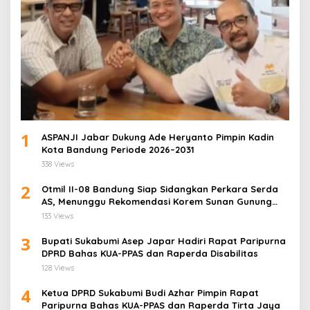
1
ASPANJI Jabar Dukung Ade Heryanto Pimpin Kadin
Kota Bandung Periode 2026–2031
338 Views
2
Otmil II-08 Bandung Siap Sidangkan Perkara Serda
AS, Menunggu Rekomendasi Korem Sunan Gunung
Jati Cirebon
133 Views
3
Bupati Sukabumi Asep Japar Hadiri Rapat Paripurna
DPRD Bahas KUA-PPAS dan Raperda Disabilitas
128 Views
4
Ketua DPRD Sukabumi Budi Azhar Pimpin Rapat
Paripurna Bahas KUA-PPAS dan Raperda Tirta Jaya