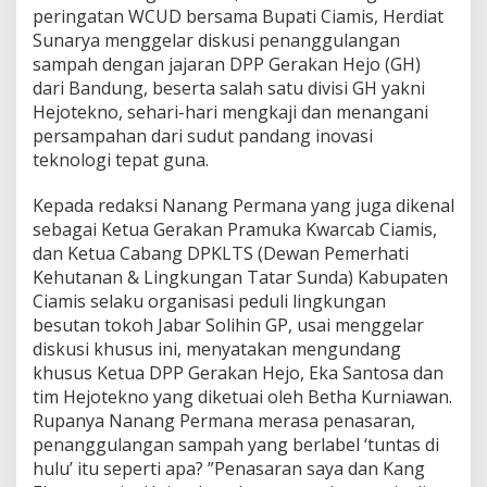
e
peringatan WCUD bersama Bupati Ciamis, Herdiat
n
Sunarya menggelar diskusi penanggulangan
a
sampah dengan jajaran DPP Gerakan Hejo (GH)
n
dari Bandung, beserta salah satu divisi GH yakni
g
g
Hejotekno, sehari-hari mengkaji dan menangani
u
persampahan dari sudut pandang inovasi
l
teknologi tepat guna.
a
n
Kepada redaksi Nanang Permana yang juga dikenal
g
a
sebagai Ketua Gerakan Pramuka Kwarcab Ciamis,
n
dan Ketua Cabang DPKLTS (Dewan Pemerhati
S
Kehutanan & Lingkungan Tatar Sunda) Kabupaten
a
Ciamis selaku organisasi peduli lingkungan
m
besutan tokoh Jabar Solihin GP, usai menggelar
p
a
diskusi khusus ini, menyatakan mengundang
h
khusus Ketua DPP Gerakan Hejo, Eka Santosa dan
V
tim Hejotekno yang diketuai oleh Betha Kurniawan.
e
Rupanya Nanang Permana merasa penasaran,
r
s
penanggulangan sampah yang berlabel ‘tuntas di
i
hulu’ itu seperti apa? ”Penasaran saya dan Kang
K