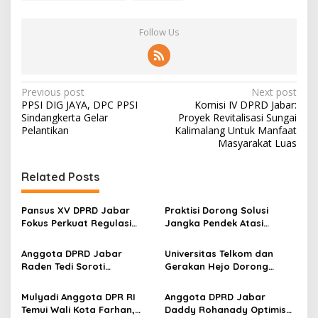
Follow Us
P
Previous post
Next post
PPSI DIG JAYA, DPC PPSI
Komisi IV DPRD Jabar:
o
Sindangkerta Gelar
Proyek Revitalisasi Sungai
s
Pelantikan
Kalimalang Untuk Manfaat
Masyarakat Luas
t
n
Related Posts
a
v
Pansus XV DPRD Jabar
Praktisi Dorong Solusi
Fokus Perkuat Regulasi
Jangka Pendek Atasi
i
Penanganan Sampah
Darurat Sampah Bandung
g
melalui Ranperda
Raya
Anggota DPRD Jabar
Universitas Telkom dan
Lingkungan Hidup
Raden Tedi Soroti
Gerakan Hejo Dorong
a
Pengelolaan Sampah dan
Inovasi Pengelolaan
t
Penataan Pesisir Jawa
Sampah Berkelanjutan
Mulyadi Anggota DPR RI
Anggota DPRD Jabar
Barat
i
Temui Wali Kota Farhan,
Daddy Rohanady Optimis