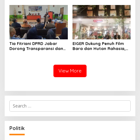
Adem Sutisna sebagai
Perkuat Kader NasDem di
Ketua IWP Jabar
Kabupaten Bandung
Tia Fitriani DPRD Jabar
EIGER Dukung Penuh Film
Dorong Transparansi dan
Bara dan Hutan Rahasia,
Pengawasan Program
Wali Kota Bandung Ajak
Pemprov Jabar hingga
Pelajar Menonton
Tingkat Desa
View More
S
e
a
r
c
Politik
h
f