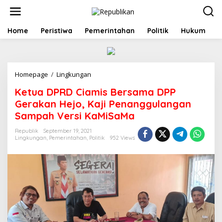
S
k
i
p
Home
Peristiwa
Pemerintahan
Politik
Hukum
t
o
c
o
Homepage
/
Lingkungan
K
n
e
t
Ketua DPRD Ciamis Bersama DPP
t
e
u
n
Gerakan Hejo, Kaji Penanggulangan
a
t
Sampah Versi KaMiSaMa
D
P
Republik
September 19, 2021
R
Lingkungan
,
Pemerintahan
,
Politik
952 Views
D
C
i
a
m
i
s
B
e