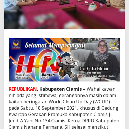
r
s
a
m
a
D
P
P
G
e
r
a
k
a
n
H
e
REPUBLIKAN
, Kabupaten Ciamis –
Wahai kawan,
j
nih ada yang istimewa, gerangannya masih dalam
o
,
kaitan peringatan World Clean Up Day (WCUD)
K
pada Sabtu, 18 September 2021, khusus di Gedung
a
Kwarcab Gerakan Pramuka Kabupaten Ciamis Jl.
j
Jend. A Yani No 134 Ciamis, Ketua DPRD Kabupaten
i
Ciamis Nanang Permana, SH selesai mengikuti
P