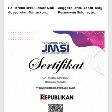
Bahas Penanganan
Dedi-Erwan Mampu
o
Sampah Kota Bandung
Realisasikan Pengelolaan
Tia Fitriani DPRD Jabar Ajak
Anggota DPRD Jabar Tedy
n
Secara Komprehensif
Sampah Mandiri
Masyarakat Tuntaskan
Rusmawan Salahsatu
Soal Sampah
Misinya Terkait Penanganan
Sampah