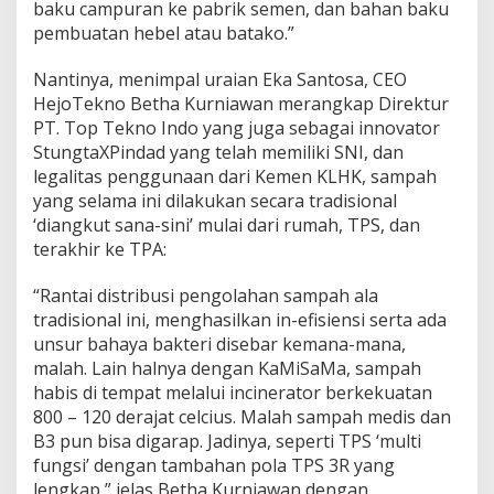
baku campuran ke pabrik semen, dan bahan baku
pembuatan hebel atau batako.”
Nantinya, menimpal uraian Eka Santosa, CEO
HejoTekno Betha Kurniawan merangkap Direktur
PT. Top Tekno Indo yang juga sebagai innovator
StungtaXPindad yang telah memiliki SNI, dan
legalitas penggunaan dari Kemen KLHK, sampah
yang selama ini dilakukan secara tradisional
‘diangkut sana-sini’ mulai dari rumah, TPS, dan
terakhir ke TPA:
“Rantai distribusi pengolahan sampah ala
tradisional ini, menghasilkan in-efisiensi serta ada
unsur bahaya bakteri disebar kemana-mana,
malah. Lain halnya dengan KaMiSaMa, sampah
habis di tempat melalui incinerator berkekuatan
800 – 120 derajat celcius. Malah sampah medis dan
B3 pun bisa digarap. Jadinya, seperti TPS ‘multi
fungsi’ dengan tambahan pola TPS 3R yang
lengkap,” jelas Betha Kurniawan dengan