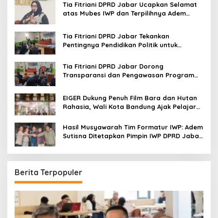
o
Tia Fitriani DPRD Jabar Ucapkan Selamat
r
atas Mubes IWP dan Terpilihnya Adem
:
Sutisna sebagai Ketua IWP Jabar
Tia Fitriani DPRD Jabar Tekankan
Pentingnya Pendidikan Politik untuk
Perkuat Kader NasDem di Kabupaten
Bandung
Tia Fitriani DPRD Jabar Dorong
Transparansi dan Pengawasan Program
Pemprov Jabar hingga Tingkat Desa
EIGER Dukung Penuh Film Bara dan Hutan
Rahasia, Wali Kota Bandung Ajak Pelajar
Menonton
Hasil Musyawarah Tim Formatur IWP: Adem
Sutisna Ditetapkan Pimpin IWP DPRD Jabar
Periode 2026–2028
Berita Terpopuler