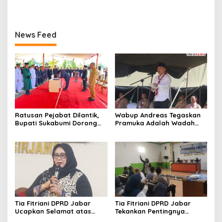
News Feed
Ratusan Pejabat Dilantik,
Wabup Andreas Tegaskan
Bupati Sukabumi Dorong
Pramuka Adalah Wadah
ASN Tingkatkan Kinerja dan
Strategis Membangun
Ingatkan Pejabat Baru
Karakter Generasi Muda
untuk Bekerja dengan
Semangat
Tia Fitriani DPRD Jabar
Tia Fitriani DPRD Jabar
Ucapkan Selamat atas
Tekankan Pentingnya
Mubes IWP dan Terpilihnya
Pendidikan Politik untuk