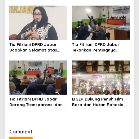
ASN Tingkatkan Kinerja dan
Strategis Membangun
Ingatkan Pejabat Baru
Karakter Generasi Muda
untuk Bekerja dengan
Semangat
Tia Fitriani DPRD Jabar
Tia Fitriani DPRD Jabar
Ucapkan Selamat atas
Tekankan Pentingnya
Mubes IWP dan Terpilihnya
Pendidikan Politik untuk
Adem Sutisna sebagai
Perkuat Kader NasDem di
Ketua IWP Jabar
Kabupaten Bandung
Tia Fitriani DPRD Jabar
EIGER Dukung Penuh Film
Dorong Transparansi dan
Bara dan Hutan Rahasia,
Pengawasan Program
Wali Kota Bandung Ajak
Pemprov Jabar hingga
Pelajar Menonton
Tingkat Desa
Comment