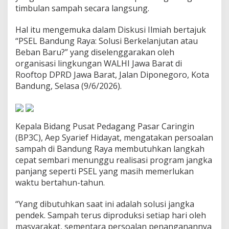
a
timbulan sampah secara langsung.
t
S
Hal itu mengemuka dalam Diskusi Ilmiah bertajuk
a
“PSEL Bandung Raya: Solusi Berkelanjutan atau
m
Beban Baru?” yang diselenggarakan oleh
p
a
organisasi lingkungan WALHI Jawa Barat di
h
Rooftop DPRD Jawa Barat, Jalan Diponegoro, Kota
B
Bandung, Selasa (9/6/2026).
a
n
d
u
n
Kepala Bidang Pusat Pedagang Pasar Caringin
g
(BP3C), Aep Syarief Hidayat, mengatakan persoalan
R
sampah di Bandung Raya membutuhkan langkah
a
cepat sembari menunggu realisasi program jangka
y
panjang seperti PSEL yang masih memerlukan
a
waktu bertahun-tahun.
“Yang dibutuhkan saat ini adalah solusi jangka
pendek. Sampah terus diproduksi setiap hari oleh
masyarakat, sementara persoalan penanganannya