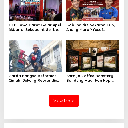
GCP Jawa Barat Gelar Apel
Gabung di Soekarno Cup,
Akbar di Sukabumi, Seribu
Anang Maruf-Yusuf
Kader Hadir
Ekodono: Wadahi Talenta
Muda dari Pelosok Tanah
Air
Garda Bangsa Reformasi
Saroyo Coffee Roastery
Cimahi Dukung Rebranding
Bandung Hadirkan Kopi
RSUD Cibabat, Tegaskan
Lokal Premium dengan Cita
Harus Diikuti Reformasi
Rasa Khas Nusantara
Pelayanan
View More