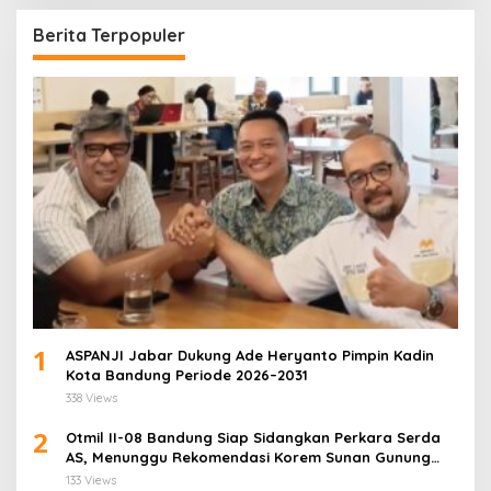
Berita Terpopuler
1
ASPANJI Jabar Dukung Ade Heryanto Pimpin Kadin
Kota Bandung Periode 2026–2031
338 Views
2
Otmil II-08 Bandung Siap Sidangkan Perkara Serda
AS, Menunggu Rekomendasi Korem Sunan Gunung
Jati Cirebon
133 Views