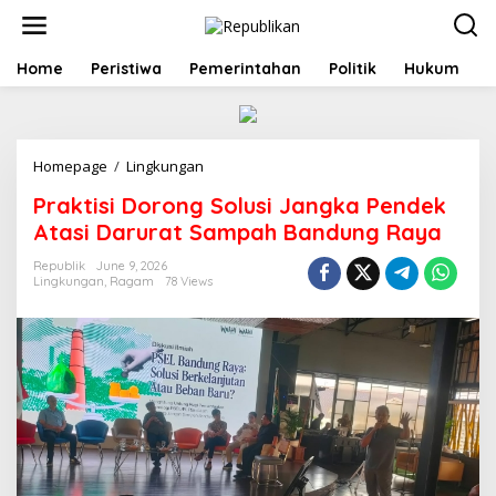
S
k
i
p
Home
Peristiwa
Pemerintahan
Politik
Hukum
t
o
c
o
Homepage
/
Lingkungan
P
n
r
t
Praktisi Dorong Solusi Jangka Pendek
a
e
k
n
Atasi Darurat Sampah Bandung Raya
t
t
i
Republik
June 9, 2026
Lingkungan
,
Ragam
78 Views
s
i
D
o
r
o
n
g
S
o
l