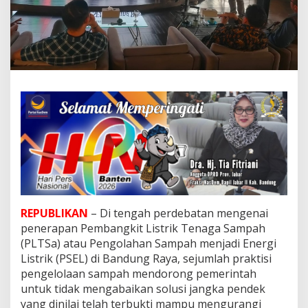
u
s
i
J
a
n
g
k
a
P
e
n
d
e
k
A
t
REPUBLIKAN
– Di tengah perdebatan mengenai
a
penerapan Pembangkit Listrik Tenaga Sampah
s
i
(PLTSa) atau Pengolahan Sampah menjadi Energi
D
Listrik (PSEL) di Bandung Raya, sejumlah praktisi
a
pengelolaan sampah mendorong pemerintah
r
untuk tidak mengabaikan solusi jangka pendek
u
yang dinilai telah terbukti mampu mengurangi
r