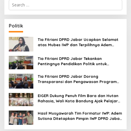
S
e
a
r
c
Politik
h
f
o
Tia Fitriani DPRD Jabar Ucapkan Selamat
r
atas Mubes IWP dan Terpilihnya Adem
:
Sutisna sebagai Ketua IWP Jabar
Tia Fitriani DPRD Jabar Tekankan
Pentingnya Pendidikan Politik untuk
Perkuat Kader NasDem di Kabupaten
Bandung
Tia Fitriani DPRD Jabar Dorong
Transparansi dan Pengawasan Program
Pemprov Jabar hingga Tingkat Desa
EIGER Dukung Penuh Film Bara dan Hutan
Rahasia, Wali Kota Bandung Ajak Pelajar
Menonton
Hasil Musyawarah Tim Formatur IWP: Adem
Sutisna Ditetapkan Pimpin IWP DPRD Jabar
Periode 2026–2028