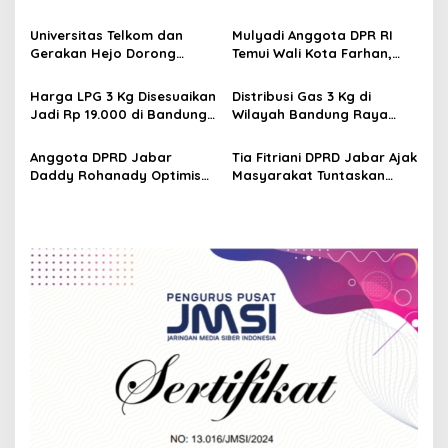
i
Penanganan Sampah
Pengelolaan Sampah dan
g
melalui Ranperda
Penataan Pesisir Jawa
Universitas Telkom dan
Mulyadi Anggota DPR RI
Lingkungan Hidup
Barat
Gerakan Hejo Dorong
Temui Wali Kota Farhan,
a
Inovasi Pengelolaan
Bahas Penanganan
t
Sampah Berkelanjutan
Sampah Kota Bandung
Harga LPG 3 Kg Disesuaikan
Distribusi Gas 3 Kg di
Secara Komprehensif
i
Jadi Rp 19.000 di Bandung
Wilayah Bandung Raya
Raya, Pemerintah Pastikan
Tetap Aman, Pemda dan
o
Stok Aman dan
Aparat Diminta Awasi
Anggota DPRD Jabar
Tia Fitriani DPRD Jabar Ajak
n
Pengawasan Diperketat
Pangkalan Nakal
Daddy Rohanady Optimis
Masyarakat Tuntaskan
Dedi-Erwan Mampu
Soal Sampah
Realisasikan Pengelolaan
Sampah Mandiri