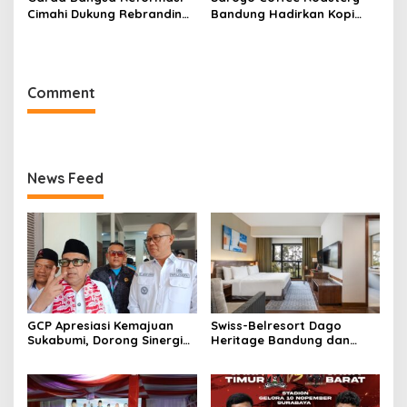
Cimahi Dukung Rebranding
Bandung Hadirkan Kopi
RSUD Cibabat, Tegaskan
Lokal Premium dengan Cita
Harus Diikuti Reformasi
Rasa Khas Nusantara
Pelayanan
Comment
News Feed
GCP Apresiasi Kemajuan
Swiss-Belresort Dago
Sukabumi, Dorong Sinergi
Heritage Bandung dan
Pusat dan Daerah
Hompimplay Hadirkan
Paket Stay & Adventure
2026