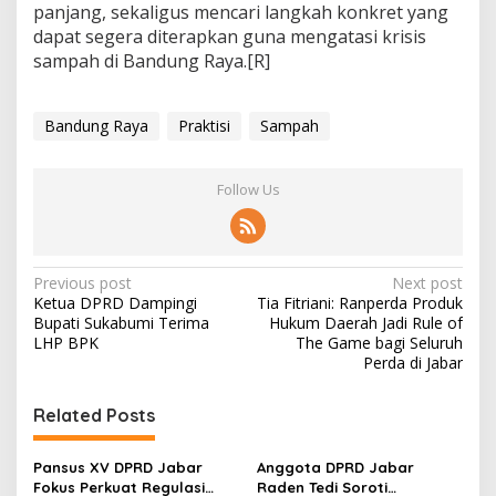
panjang, sekaligus mencari langkah konkret yang
dapat segera diterapkan guna mengatasi krisis
sampah di Bandung Raya.[R]
Bandung Raya
Praktisi
Sampah
Follow Us
P
Previous post
Next post
Ketua DPRD Dampingi
Tia Fitriani: Ranperda Produk
o
Bupati Sukabumi Terima
Hukum Daerah Jadi Rule of
s
LHP BPK
The Game bagi Seluruh
Perda di Jabar
t
n
Related Posts
a
v
Pansus XV DPRD Jabar
Anggota DPRD Jabar
Fokus Perkuat Regulasi
Raden Tedi Soroti