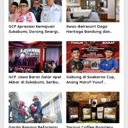
GCP Apresiasi Kemajuan
Swiss-Belresort Dago
Sukabumi, Dorong Sinergi
Heritage Bandung dan
Pusat dan Daerah
Hompimplay Hadirkan
Paket Stay & Adventure
2026
GCP Jawa Barat Gelar Apel
Gabung di Soekarno Cup,
Akbar di Sukabumi, Seribu
Anang Maruf-Yusuf
Kader Hadir
Ekodono: Wadahi Talenta
Muda dari Pelosok Tanah
Air
Garda Bangsa Reformasi
Saroyo Coffee Roastery