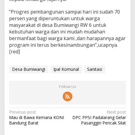
“Progres pembangunan sampai hari ini sudah 70
persen yang diperuntukan untuk warga
masyarakat di desa Bumiwangi RW 6 untuk
kebutuhan warga dan ini mudah mudahan
bermanfaat bagi warga kami ,dan harapannya agar
program ini terus berkesinambungan”,ucapnya.
[red]
Desa Bumiwangi
Ipal Komunal
Sanitasi
Follow Us
P
Previous post
Next post
Mau di Bawa Kemana KONI
DPC PPSI Padalarang Gelar
o
Bandung Barat
Pasanggiri Pencak Silat
s