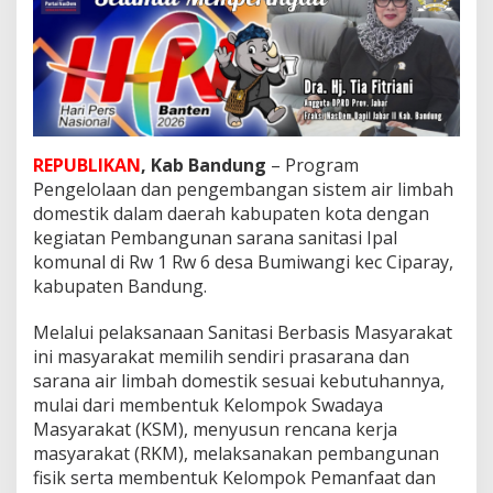
a
B
u
m
i
w
a
n
REPUBLIKAN
, Kab Bandung
– Program
g
Pengelolaan dan pengembangan sistem air limbah
i
domestik dalam daerah kabupaten kota dengan
kegiatan Pembangunan sarana sanitasi Ipal
komunal di Rw 1 Rw 6 desa Bumiwangi kec Ciparay,
kabupaten Bandung.
Melalui pelaksanaan Sanitasi Berbasis Masyarakat
ini masyarakat memilih sendiri prasarana dan
sarana air limbah domestik sesuai kebutuhannya,
mulai dari membentuk Kelompok Swadaya
Masyarakat (KSM), menyusun rencana kerja
masyarakat (RKM), melaksanakan pembangunan
fisik serta membentuk Kelompok Pemanfaat dan