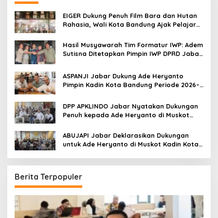
f
o
EIGER Dukung Penuh Film Bara dan Hutan
r
Rahasia, Wali Kota Bandung Ajak Pelajar
:
Menonton
Hasil Musyawarah Tim Formatur IWP: Adem
Sutisna Ditetapkan Pimpin IWP DPRD Jabar
Periode 2026–2028
ASPANJI Jabar Dukung Ade Heryanto
Pimpin Kadin Kota Bandung Periode 2026–
2031
DPP APKLINDO Jabar Nyatakan Dukungan
Penuh kepada Ade Heryanto di Muskot
Kadin Kota Bandung
ABUJAPI Jabar Deklarasikan Dukungan
untuk Ade Heryanto di Muskot Kadin Kota
Bandung
Berita Terpopuler