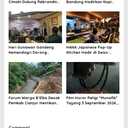
Cimahi Dukung Rebranding
Bandung Hadirkan Kopi
RSUD Cibabat, Tegaskan
Lokal Premium dengan Cita
Harus Diikuti Reformasi
Rasa Khas Nusantara
Pelayanan
Heri Gunawan Gandeng
HANA Japanese Pop-Up
Kemendagri Dorong
Kitchen Hadir di Swiss-
Pemberdayaan Ormas di
Belresort Dago Heritage
Sukabumi
Bandung, Tawarkan
Pengalaman Omakase
Eksklusif
Forum Warga B’Elka Desak
Film Horor Religi “Munafik”
Pemkab Cianjur Hentikan
Tayang 3 September 2026,
Total Pembangunan Hotel
Arya Saloka Perankan
di Sempadan Sungai
Ustadz Ahli Ruqyah
Comment