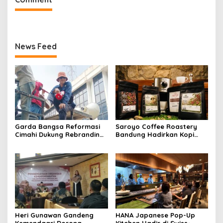
News Feed
Garda Bangsa Reformasi
Saroyo Coffee Roastery
Cimahi Dukung Rebranding
Bandung Hadirkan Kopi
RSUD Cibabat, Tegaskan
Lokal Premium dengan Cita
Harus Diikuti Reformasi
Rasa Khas Nusantara
Pelayanan
Heri Gunawan Gandeng
HANA Japanese Pop-Up