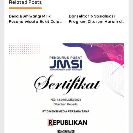
t
Related Posts
n
Desa Bumiwangi Miliki
Dansektor 6 Sosialisasi
a
Pesona Wisata Bukit Cula
Program Citarum Harum di
v
Yang Indah
Desa Bumiwangi
i
g
a
t
i
o
n