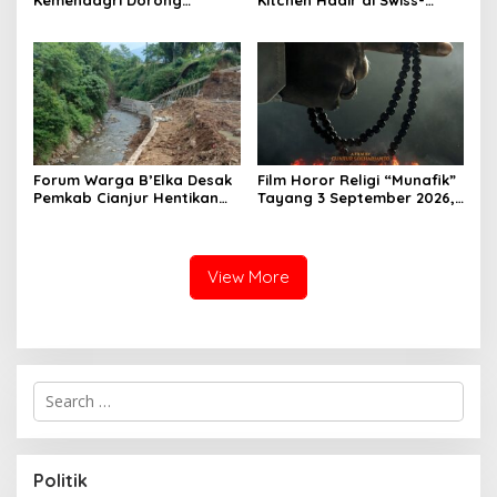
Kemendagri Dorong
Kitchen Hadir di Swiss-
Pemberdayaan Ormas di
Belresort Dago Heritage
Sukabumi
Bandung, Tawarkan
Pengalaman Omakase
Eksklusif
Forum Warga B’Elka Desak
Film Horor Religi “Munafik”
Pemkab Cianjur Hentikan
Tayang 3 September 2026,
Total Pembangunan Hotel
Arya Saloka Perankan
di Sempadan Sungai
Ustadz Ahli Ruqyah
View More
S
e
a
r
c
Politik
h