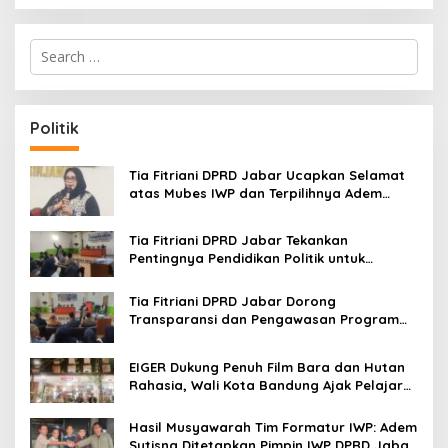
S
e
a
r
c
Politik
h
f
o
Tia Fitriani DPRD Jabar Ucapkan Selamat
r
atas Mubes IWP dan Terpilihnya Adem
:
Sutisna sebagai Ketua IWP Jabar
Tia Fitriani DPRD Jabar Tekankan
Pentingnya Pendidikan Politik untuk
Perkuat Kader NasDem di Kabupaten
Bandung
Tia Fitriani DPRD Jabar Dorong
Transparansi dan Pengawasan Program
Pemprov Jabar hingga Tingkat Desa
EIGER Dukung Penuh Film Bara dan Hutan
Rahasia, Wali Kota Bandung Ajak Pelajar
Menonton
Hasil Musyawarah Tim Formatur IWP: Adem
Sutisna Ditetapkan Pimpin IWP DPRD Jabar