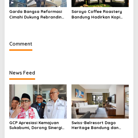
Garda Bangsa Reformasi
Saroyo Coffee Roastery
Cimahi Dukung Rebranding
Bandung Hadirkan Kopi
RSUD Cibabat, Tegaskan
Lokal Premium dengan Cita
Harus Diikuti Reformasi
Rasa Khas Nusantara
Pelayanan
Comment
News Feed
GCP Apresiasi Kemajuan
Swiss-Belresort Dago
Sukabumi, Dorong Sinergi
Heritage Bandung dan
Pusat dan Daerah
Hompimplay Hadirkan
Paket Stay & Adventure