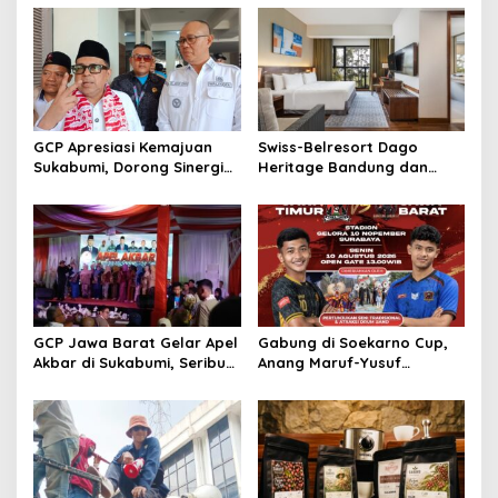
GCP Apresiasi Kemajuan
Swiss-Belresort Dago
Sukabumi, Dorong Sinergi
Heritage Bandung dan
Pusat dan Daerah
Hompimplay Hadirkan
Paket Stay & Adventure
2026
GCP Jawa Barat Gelar Apel
Gabung di Soekarno Cup,
Akbar di Sukabumi, Seribu
Anang Maruf-Yusuf
Kader Hadir
Ekodono: Wadahi Talenta
Muda dari Pelosok Tanah
Air