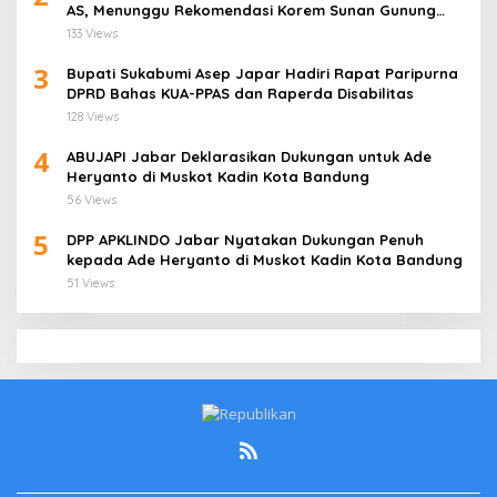
AS, Menunggu Rekomendasi Korem Sunan Gunung
Jati Cirebon
133 Views
3
Bupati Sukabumi Asep Japar Hadiri Rapat Paripurna
DPRD Bahas KUA-PPAS dan Raperda Disabilitas
128 Views
4
ABUJAPI Jabar Deklarasikan Dukungan untuk Ade
Heryanto di Muskot Kadin Kota Bandung
56 Views
5
DPP APKLINDO Jabar Nyatakan Dukungan Penuh
kepada Ade Heryanto di Muskot Kadin Kota Bandung
51 Views