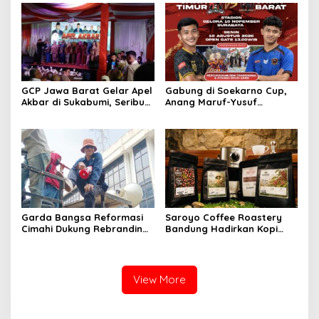
2026
GCP Jawa Barat Gelar Apel
Gabung di Soekarno Cup,
Akbar di Sukabumi, Seribu
Anang Maruf-Yusuf
Kader Hadir
Ekodono: Wadahi Talenta
Muda dari Pelosok Tanah
Air
Garda Bangsa Reformasi
Saroyo Coffee Roastery
Cimahi Dukung Rebranding
Bandung Hadirkan Kopi
RSUD Cibabat, Tegaskan
Lokal Premium dengan Cita
Harus Diikuti Reformasi
Rasa Khas Nusantara
Pelayanan
View More