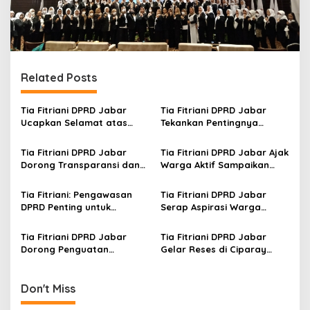
Related Posts
Tia Fitriani DPRD Jabar
Tia Fitriani DPRD Jabar
Ucapkan Selamat atas
Tekankan Pentingnya
Mubes IWP dan Terpilihnya
Pendidikan Politik untuk
Adem Sutisna sebagai
Perkuat Kader NasDem di
Tia Fitriani DPRD Jabar
Tia Fitriani DPRD Jabar Ajak
Ketua IWP Jabar
Kabupaten Bandung
Dorong Transparansi dan
Warga Aktif Sampaikan
Pengawasan Program
Masukan dan Evaluasi
Pemprov Jabar hingga
pada Pengawasan
Tia Fitriani: Pengawasan
Tia Fitriani DPRD Jabar
Tingkat Desa
Program Pemprov Jabar
DPRD Penting untuk
Serap Aspirasi Warga
Pastikan Program Pemprov
Mekarmaju dalam Kegiatan
Jabar Tepat Sasaran
Pengawasan Pemerintahan
Tia Fitriani DPRD Jabar
Tia Fitriani DPRD Jabar
Dorong Penguatan
Gelar Reses di Ciparay
Pengawasan Program
Serap Aspirasi Warga dan
Pemprov Jabar hingga
Perkuat Konsolidasi Kader
Tingkat Desa
NasDem
Don't Miss