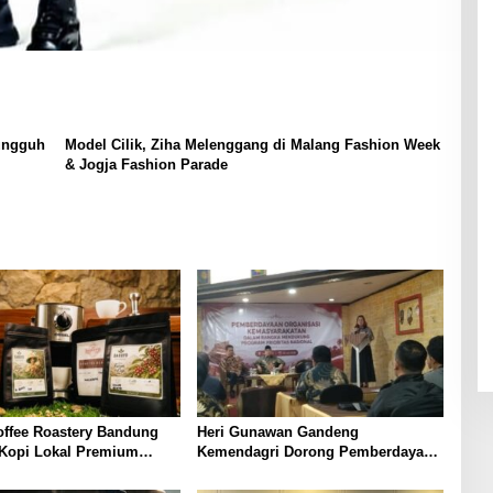
ungguh
Model Cilik, Ziha Melenggang di Malang Fashion Week
& Jogja Fashion Parade
offee Roastery Bandung
Heri Gunawan Gandeng
 Kopi Lokal Premium
Kemendagri Dorong Pemberdayaan
ta Rasa Khas Nusantara
Ormas di Sukabumi