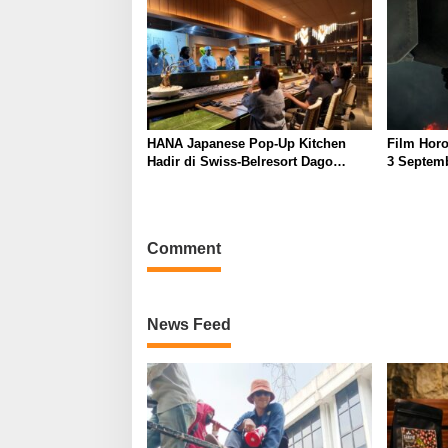
HANA Japanese Pop-Up Kitchen
Film Horo
Hadir di Swiss-Belresort Dago
3 Septemb
Heritage Bandung, Tawarkan
Perankan
Pengalaman Omakase Eksklusif
Comment
News Feed