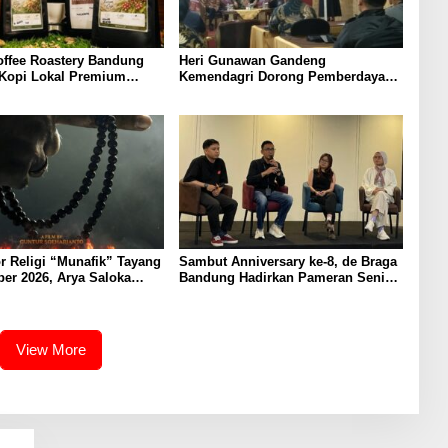
offee Roastery Bandung
Heri Gunawan Gandeng
 Kopi Lokal Premium
Kemendagri Dorong Pemberdayaan
ta Rasa Khas Nusantara
Ormas di Sukabumi
r Religi “Munafik” Tayang
Sambut Anniversary ke-8, de Braga
er 2026, Arya Saloka
Bandung Hadirkan Pameran Seni
 Ustadz Ahli Ruqyah
“Studio di Jam 3.30”
View More