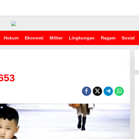
Hukum
Ekonomi
Militer
Lingkungan
Ragam
Sosial
653