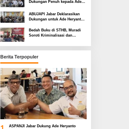
Dukungan Penuh kepada Ade
Heryanto di Muskot Kadin Kota
Bandung
ABUJAPI Jabar Deklarasikan
Dukungan untuk Ade Heryanto
di Muskot Kadin Kota Bandung
Bedah Buku di STHB, Muradi
Soroti Kriminalisasi dan
Dimensi Politik dalam
Penegakan Hukum
Berita Terpopuler
1
ASPANJI Jabar Dukung Ade Heryanto