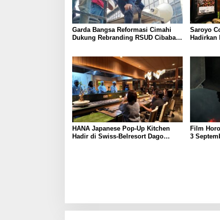
Garda Bangsa Reformasi Cimahi
Saroyo C
Dukung Rebranding RSUD Cibabat,
Hadirkan
Tegaskan Harus Diikuti Reformasi
dengan Ci
Pelayanan
HANA Japanese Pop-Up Kitchen
Film Horo
Hadir di Swiss-Belresort Dago
3 Septemb
Heritage Bandung, Tawarkan
Perankan
Pengalaman Omakase Eksklusif