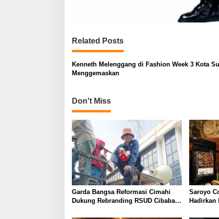
Related Posts
Kenneth Melenggang di Fashion Week 3 Kota S
Menggemaskan
Don't Miss
Garda Bangsa Reformasi Cimahi
Saroyo C
Dukung Rebranding RSUD Cibabat,
Hadirkan
Tegaskan Harus Diikuti Reformasi
dengan Ci
Pelayanan