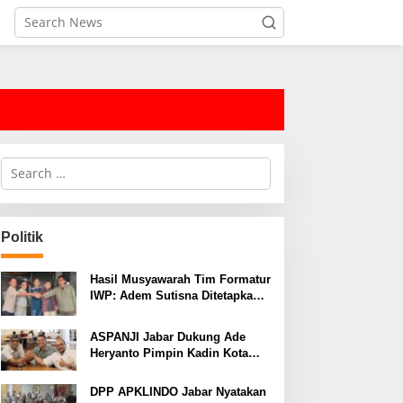
S
e
a
r
c
Politik
h
f
o
Hasil Musyawarah Tim Formatur
r
IWP: Adem Sutisna Ditetapkan
:
Pimpin IWP DPRD Jabar
Periode 2026–2028
ASPANJI Jabar Dukung Ade
Heryanto Pimpin Kadin Kota
Bandung Periode 2026–2031
DPP APKLINDO Jabar Nyatakan