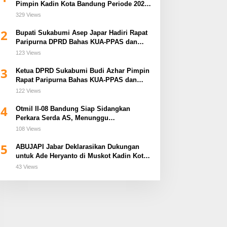
Pimpin Kadin Kota Bandung Periode 2026–
2031
329 Views
2
Bupati Sukabumi Asep Japar Hadiri Rapat
Paripurna DPRD Bahas KUA-PPAS dan
Raperda Disabilitas
123 Views
3
Ketua DPRD Sukabumi Budi Azhar Pimpin
Rapat Paripurna Bahas KUA-PPAS dan
Raperda Tirta Jaya
122 Views
4
Otmil II-08 Bandung Siap Sidangkan
Perkara Serda AS, Menunggu
Rekomendasi Korem Sunan Gunung Jati
108 Views
Cirebon
5
ABUJAPI Jabar Deklarasikan Dukungan
untuk Ade Heryanto di Muskot Kadin Kota
Bandung
43 Views