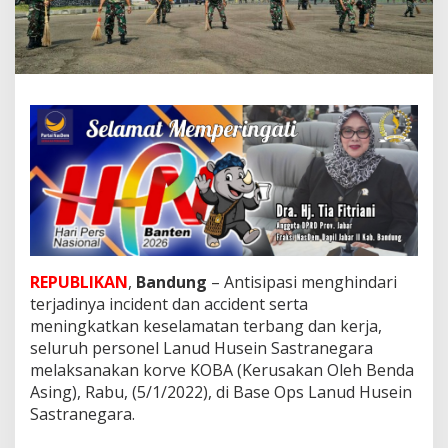
e
n
e
r
b
a
n
g
a
n
,
P
e
r
s
o
REPUBLIKAN
,
Bandung
– Antisipasi menghindari
n
terjadinya incident dan accident serta
e
meningkatkan keselamatan terbang dan kerja,
l
seluruh personel Lanud Husein Sastranegara
L
melaksanakan korve KOBA (Kerusakan Oleh Benda
a
n
Asing), Rabu, (5/1/2022), di Base Ops Lanud Husein
u
Sastranegara.
d
H