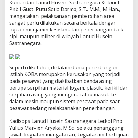
Komandan Lanud Husein Sastranegara Kolonel
u
Pnb I Gusti Putu Setia Darma, S.T., M.M., M.Han.,
s
e
mengatakan, pelaksanaan pembersihan area
i
sangat perlu dilakukan secara berkala dengan
n
tujuan menjamin keselamatan penerbangan baik
S
sipil maupun militer di wilayah Lanud Husein
a
s
Sastranegara.
t
r
a
n
Seperti diketahui, di dalam dunia penerbangan
e
istilah KOBA merupakan kerusakan yang terjadi
g
pada pesawat yang diakibatkan benda asing
a
r
berupa serpihan material logam, plastik, kerikil dan
a
serpihan asing yang mengenai atau masuk ke
K
dalam mesin maupun sistem pesawat pada saat
o
pesawat sedang melaksanakan penerbangan.
r
v
e
Kadisops Lanud Husein Sastranegara Letkol Pnb
K
Yulius Marvien Aryaka, M.Sc., selaku penanggung
O
jawab kegiatan mengatakan, kegiatan ini bertujuan
B