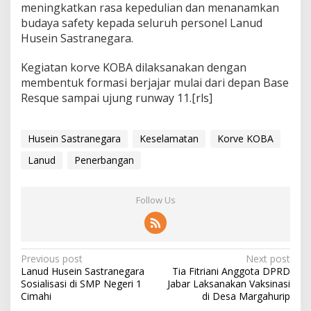
meningkatkan rasa kepedulian dan menanamkan
A
budaya safety kepada seluruh personel Lanud
Husein Sastranegara.
Kegiatan korve KOBA dilaksanakan dengan
membentuk formasi berjajar mulai dari depan Base
Resque sampai ujung runway 11.[rls]
Husein Sastranegara
Keselamatan
Korve KOBA
Lanud
Penerbangan
Follow Us
P
Previous post
Next post
Lanud Husein Sastranegara
Tia Fitriani Anggota DPRD
o
Sosialisasi di SMP Negeri 1
Jabar Laksanakan Vaksinasi
s
Cimahi
di Desa Margahurip