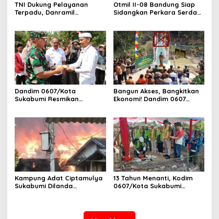
TNI Dukung Pelayanan
Otmil II-08 Bandung Siap
Terpadu, Danramil
Sidangkan Perkara Serda
Sukaraja Hadiri Rekam E-
AS, Menunggu Rekomendasi
KTP, Pemeriksaan Mata,
Korem Sunan Gunung Jati
dan Bazar UMKM
Cirebon
Dandim 0607/Kota
Bangun Akses, Bangkitkan
Sukabumi Resmikan
Ekonomi! Dandim 0607
Jembatan Garuda LECI di
Resmikan Jembatan
Sukaresmi
Garuda Cipanas Tahap V
Kampung Adat Ciptamulya
13 Tahun Menanti, Kodim
Sukabumi Dilanda
0607/Kota Sukabumi
Kebakaran Besar
Wujudkan Harapan Warga
Lewat Jembatan Gantung
Garuda Aryadipa