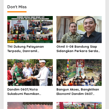
Don't Miss
TNI Dukung Pelayanan
Otmil II-08 Bandung Siap
Terpadu, Danramil
Sidangkan Perkara Serda
Sukaraja Hadiri Rekam E-
AS, Menunggu Rekomendasi
KTP, Pemeriksaan Mata,
Korem Sunan Gunung Jati
dan Bazar UMKM
Cirebon
Dandim 0607/Kota
Bangun Akses, Bangkitkan
Sukabumi Resmikan
Ekonomi! Dandim 0607
Jembatan Garuda LECI di
Resmikan Jembatan
Sukaresmi
Garuda Cipanas Tahap V