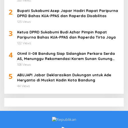
333 Views
2
Bupati Sukabumi Asep Japar Hadiri Rapat Paripurna
DPRD Bahas KUA-PPAS dan Raperda Disabilitas
123 Views
3
Ketua DPRD Sukabumi Budi Azhar Pimpin Rapat
Paripurna Bahas KUA-PPAS dan Raperda Tirta Jaya
122 Views
4
Otmil II-08 Bandung Siap Sidangkan Perkara Serda
AS, Menunggu Rekomendasi Korem Sunan Gunung
Jati Cirebon
108 Views
5
ABUJAPI Jabar Deklarasikan Dukungan untuk Ade
Heryanto di Muskot Kadin Kota Bandung
44 Views