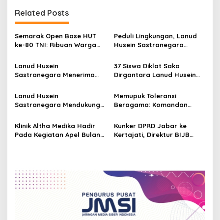
t
Related Posts
n
a
Semarak Open Base HUT
Peduli Lingkungan, Lanud
v
ke-80 TNI: Ribuan Warga
Husein Sastranegara
Serbu Lanud Husein
Tanam Mangrove Di
i
Sastranegara
Sepanjang Sungai Cijambe
Lanud Husein
37 Siswa Diklat Saka
g
Sastranegara Menerima
Dirgantara Lanud Husein
Kunjungan Kerja
Sastranegara Angkatan
a
Pangkoopsud I
XXI Melaksanakan Latihan
Lanud Husein
Memupuk Toleransi
t
Lapangan
Sastranegara Mendukung
Beragama: Komandan
i
Kegiatan Penerbangan
Lanud Husein
Latihan Praktis Siswa Jump
Sastranegara Kunjungi
Klinik Altha Medika Hadir
Kunker DPRD Jabar ke
o
Master Angkatan ke-27
Gereja Oikumene Lanud
Pada Kegiatan Apel Bulan
Kertajati, Direktur BIJB
n
Husein Sastranegara
Keselamatan dan
Tengah Menyiapkan
Kesehatan Kerja Bersama
Penerbangan Embarkasi
Menaker Ida Fauziyah Di
dan Debarkasi
Sukabumi