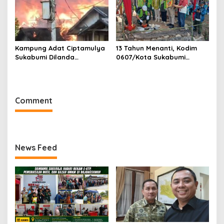
Kampung Adat Ciptamulya
13 Tahun Menanti, Kodim
Sukabumi Dilanda
0607/Kota Sukabumi
Kebakaran Besar
Wujudkan Harapan Warga
Lewat Jembatan Gantung
Garuda Aryadipa
Comment
News Feed