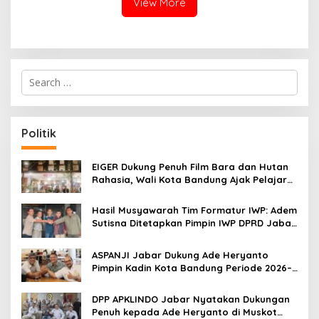
View More
S
e
a
r
c
Politik
h
f
o
EIGER Dukung Penuh Film Bara dan Hutan
r
Rahasia, Wali Kota Bandung Ajak Pelajar
:
Menonton
Hasil Musyawarah Tim Formatur IWP: Adem
Sutisna Ditetapkan Pimpin IWP DPRD Jabar
Periode 2026–2028
ASPANJI Jabar Dukung Ade Heryanto
Pimpin Kadin Kota Bandung Periode 2026–
2031
DPP APKLINDO Jabar Nyatakan Dukungan
Penuh kepada Ade Heryanto di Muskot