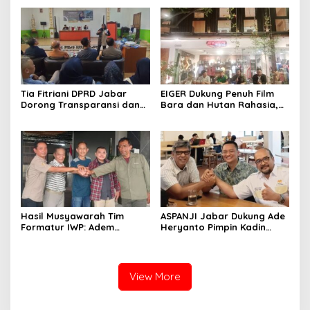
Adem Sutisna sebagai
Perkuat Kader NasDem di
Ketua IWP Jabar
Kabupaten Bandung
Tia Fitriani DPRD Jabar
EIGER Dukung Penuh Film
Dorong Transparansi dan
Bara dan Hutan Rahasia,
Pengawasan Program
Wali Kota Bandung Ajak
Pemprov Jabar hingga
Pelajar Menonton
Tingkat Desa
Hasil Musyawarah Tim
ASPANJI Jabar Dukung Ade
Formatur IWP: Adem
Heryanto Pimpin Kadin
Sutisna Ditetapkan Pimpin
Kota Bandung Periode
IWP DPRD Jabar Periode
2026–2031
2026–2028
View More