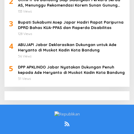
2
AS, Menunggu Rekomendasi Korem Sunan Gunung
Jati Cirebon
133 Views
3
Bupati Sukabumi Asep Japar Hadiri Rapat Paripurna
DPRD Bahas KUA-PPAS dan Raperda Disabilitas
128 Views
4
ABUJAPI Jabar Deklarasikan Dukungan untuk Ade
Heryanto di Muskot Kadin Kota Bandung
56 Views
5
DPP APKLINDO Jabar Nyatakan Dukungan Penuh
kepada Ade Heryanto di Muskot Kadin Kota Bandung
51 Views