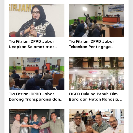
Tia Fitriani DPRD Jabar
Tia Fitriani DPRD Jabar
Ucapkan Selamat atas
Tekankan Pentingnya
Mubes IWP dan Terpilihnya
Pendidikan Politik untuk
Adem Sutisna sebagai
Perkuat Kader NasDem di
Ketua IWP Jabar
Kabupaten Bandung
Tia Fitriani DPRD Jabar
EIGER Dukung Penuh Film
Dorong Transparansi dan
Bara dan Hutan Rahasia,
Pengawasan Program
Wali Kota Bandung Ajak
Pemprov Jabar hingga
Pelajar Menonton
Tingkat Desa