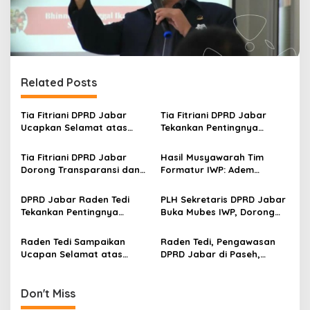
Related Posts
Tia Fitriani DPRD Jabar
Tia Fitriani DPRD Jabar
Ucapkan Selamat atas
Tekankan Pentingnya
Mubes IWP dan Terpilihnya
Pendidikan Politik untuk
Adem Sutisna sebagai
Perkuat Kader NasDem di
Tia Fitriani DPRD Jabar
Hasil Musyawarah Tim
Ketua IWP Jabar
Kabupaten Bandung
Dorong Transparansi dan
Formatur IWP: Adem
Pengawasan Program
Sutisna Ditetapkan Pimpin
Pemprov Jabar hingga
IWP DPRD Jabar Periode
DPRD Jabar Raden Tedi
PLH Sekretaris DPRD Jabar
Tingkat Desa
2026–2028
Tekankan Pentingnya
Buka Mubes IWP, Dorong
Perencanaan dan
Wartawan Parlemen
Pengendalian
Perkuat Jurnalisme
Raden Tedi Sampaikan
Raden Tedi, Pengawasan
Pembangunan yang Tepat
Berbasis Fakta
Ucapan Selamat atas
DPRD Jabar di Paseh,
Sasaran
Terselenggaranya
Warga Keluhkan Jalan
Musyawarah Besar Ikatan
Rusak hingga KIS Dicoret
Wartawan Parlemen DPRD
Don't Miss
Jabar