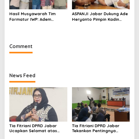
Hasil Musyawarah Tim
ASPANJI Jabar Dukung Ade
Formatur IWP: Adem
Heryanto Pimpin Kadin
Sutisna Ditetapkan Pimpin
Kota Bandung Periode
IWP DPRD Jabar Periode
2026–2031
2026–2028
Comment
News Feed
Tia Fitriani DPRD Jabar
Tia Fitriani DPRD Jabar
Ucapkan Selamat atas
Tekankan Pentingnya
Mubes IWP dan Terpilihnya
Pendidikan Politik untuk