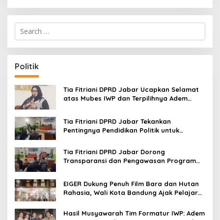
S
e
a
r
c
Politik
h
f
o
Tia Fitriani DPRD Jabar Ucapkan Selamat
r
atas Mubes IWP dan Terpilihnya Adem
:
Sutisna sebagai Ketua IWP Jabar
Tia Fitriani DPRD Jabar Tekankan
Pentingnya Pendidikan Politik untuk
Perkuat Kader NasDem di Kabupaten
Bandung
Tia Fitriani DPRD Jabar Dorong
Transparansi dan Pengawasan Program
Pemprov Jabar hingga Tingkat Desa
EIGER Dukung Penuh Film Bara dan Hutan
Rahasia, Wali Kota Bandung Ajak Pelajar
Menonton
Hasil Musyawarah Tim Formatur IWP: Adem