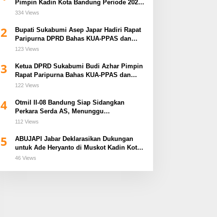
Pimpin Kadin Kota Bandung Periode 2026–
2031
334 Views
2
Bupati Sukabumi Asep Japar Hadiri Rapat
Paripurna DPRD Bahas KUA-PPAS dan
Raperda Disabilitas
123 Views
3
Ketua DPRD Sukabumi Budi Azhar Pimpin
Rapat Paripurna Bahas KUA-PPAS dan
Raperda Tirta Jaya
122 Views
4
Otmil II-08 Bandung Siap Sidangkan
Perkara Serda AS, Menunggu
Rekomendasi Korem Sunan Gunung Jati
112 Views
Cirebon
5
ABUJAPI Jabar Deklarasikan Dukungan
untuk Ade Heryanto di Muskot Kadin Kota
Bandung
46 Views