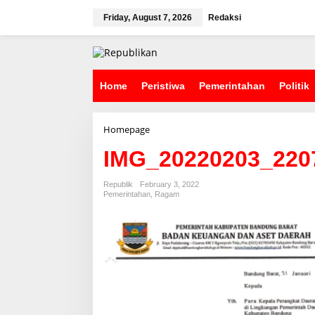
S
k
Friday, August 7, 2026
Redaksi
i
p
t
o
c
Home
Peristiwa
Pemerintahan
Politik
o
n
t
Homepage
A
e
t
n
IMG_20220203_220
t
t
a
c
Republik
February 3, 2022
h
Pemerintahan
,
Ragam
m
e
n
t