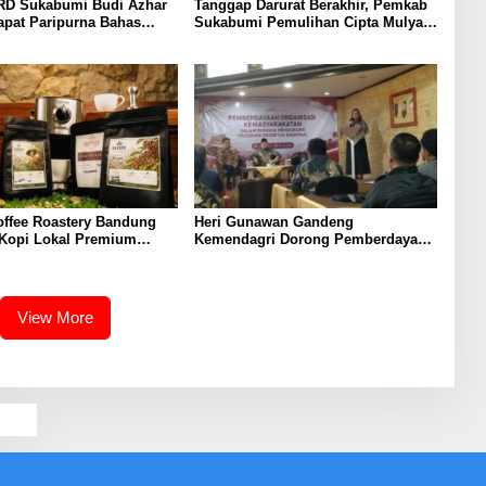
RD Sukabumi Budi Azhar
Tanggap Darurat Berakhir, Pemkab
apat Paripurna Bahas
Sukabumi Pemulihan Cipta Mulya
 dan Raperda Tirta Jaya
Dimulai
offee Roastery Bandung
Heri Gunawan Gandeng
 Kopi Lokal Premium
Kemendagri Dorong Pemberdayaan
ta Rasa Khas Nusantara
Ormas di Sukabumi
View More