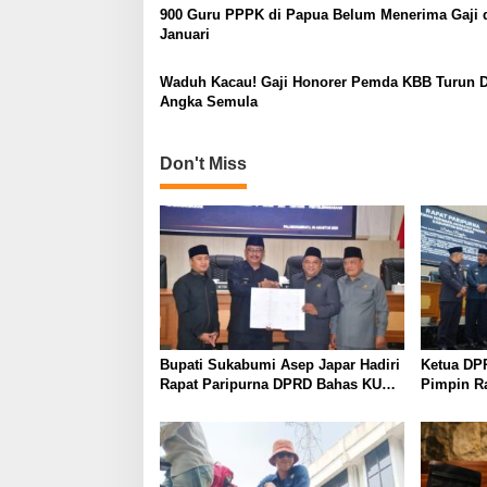
900 Guru PPPK di Papua Belum Menerima Gaji d
Januari
Waduh Kacau! Gaji Honorer Pemda KBB Turun D
Angka Semula
Don't Miss
Bupati Sukabumi Asep Japar Hadiri
Ketua DP
Rapat Paripurna DPRD Bahas KUA-
Pimpin R
PPAS dan Raperda Disabilitas
KUA-PPAS