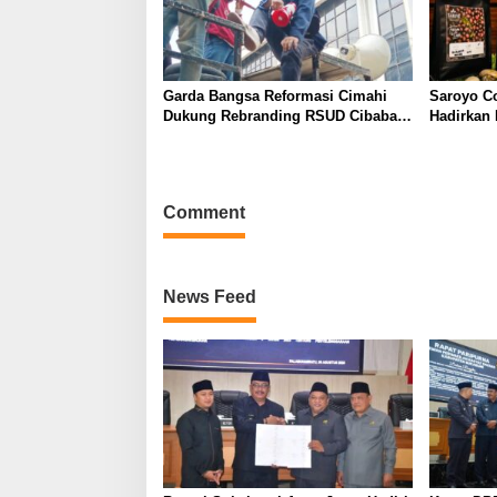
Garda Bangsa Reformasi Cimahi
Saroyo C
Dukung Rebranding RSUD Cibabat,
Hadirkan
Tegaskan Harus Diikuti Reformasi
dengan Ci
Pelayanan
Comment
News Feed