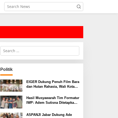
S
e
a
r
c
Politik
h
f
o
EIGER Dukung Penuh Film Bara
r
dan Hutan Rahasia, Wali Kota
:
Bandung Ajak Pelajar Menonton
Hasil Musyawarah Tim Formatur
IWP: Adem Sutisna Ditetapkan
Pimpin IWP DPRD Jabar
Periode 2026–2028
ASPANJI Jabar Dukung Ade