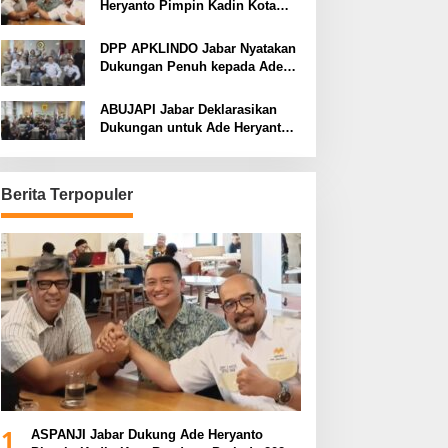
Heryanto Pimpin Kadin Kota
Bandung Periode 2026–2031
DPP APKLINDO Jabar Nyatakan
Dukungan Penuh kepada Ade
Heryanto di Muskot Kadin Kota
Bandung
ABUJAPI Jabar Deklarasikan
Dukungan untuk Ade Heryanto
di Muskot Kadin Kota Bandung
Berita Terpopuler
1
ASPANJI Jabar Dukung Ade Heryanto