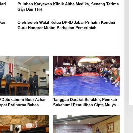
ari
Puluhan Karyawan Klinik Altha Medika, Senang Terima
Gaji Dan THR
ari
Oleh Soleh Wakil Ketua DPRD Jabar Prihatin Kondisi
Guru Honorer Minim Perhatian Pemerintah
RD Sukabumi Budi Azhar
Tanggap Darurat Berakhir, Pemkab
apat Paripurna Bahas
Sukabumi Pemulihan Cipta Mulya
 dan Raperda Tirta Jaya
Dimulai