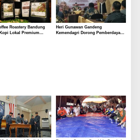
offee Roastery Bandung
Heri Gunawan Gandeng
 Kopi Lokal Premium
Kemendagri Dorong Pemberdayaan
ta Rasa Khas Nusantara
Ormas di Sukabumi