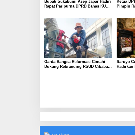
Bupati Sukabumi Asep Japar Hadiri
Ketua DP
Rapat Paripurna DPRD Bahas KUA-
Pimpin R
PPAS dan Raperda Disabilitas
KUA-PPAS
Garda Bangsa Reformasi Cimahi
Saroyo C
Dukung Rebranding RSUD Cibabat,
Hadirkan
Tegaskan Harus Diikuti Reformasi
dengan Ci
Pelayanan