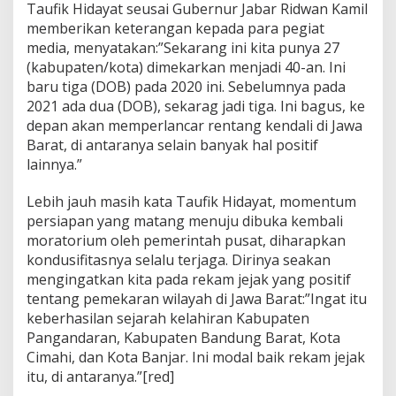
Taufik Hidayat seusai Gubernur Jabar Ridwan Kamil
P
memberikan keterangan kepada para pegiat
D
O
media, menyatakan:”Sekarang ini kita punya 27
B
(kabupaten/kota) dimekarkan menjadi 40-an. Ini
baru tiga (DOB) pada 2020 ini. Sebelumnya pada
2021 ada dua (DOB), sekarag jadi tiga. Ini bagus, ke
depan akan memperlancar rentang kendali di Jawa
Barat, di antaranya selain banyak hal positif
lainnya.”
Lebih jauh masih kata Taufik Hidayat, momentum
persiapan yang matang menuju dibuka kembali
moratorium oleh pemerintah pusat, diharapkan
kondusifitasnya selalu terjaga. Dirinya seakan
mengingatkan kita pada rekam jejak yang positif
tentang pemekaran wilayah di Jawa Barat:”Ingat itu
keberhasilan sejarah kelahiran Kabupaten
Pangandaran, Kabupaten Bandung Barat, Kota
Cimahi, dan Kota Banjar. Ini modal baik rekam jejak
itu, di antaranya.”[red]