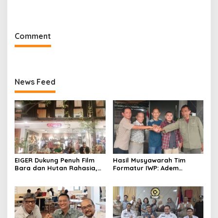
untuk Ade Heryanto di
dan Dimensi Politik dalam
Muskot Kadin Kota
Penegakan Hukum
Bandung
Comment
News Feed
EIGER Dukung Penuh Film
Hasil Musyawarah Tim
Bara dan Hutan Rahasia,
Formatur IWP: Adem
Wali Kota Bandung Ajak
Sutisna Ditetapkan Pimpin
Pelajar Menonton
IWP DPRD Jabar Periode
2026–2028