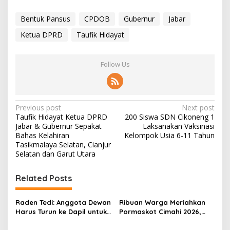
Bentuk Pansus
CPDOB
Gubernur
Jabar
Ketua DPRD
Taufik Hidayat
Follow Us
P
Previous post
Next post
Taufik Hidayat Ketua DPRD
200 Siswa SDN Cikoneng 1
o
Jabar & Gubernur Sepakat
Laksanakan Vaksinasi
s
Bahas Kelahiran
Kelompok Usia 6-11 Tahun
Tasikmalaya Selatan, Cianjur
t
Selatan dan Garut Utara
n
Related Posts
a
v
Raden Tedi: Anggota Dewan
Ribuan Warga Meriahkan
i
Harus Turun ke Dapil untuk
Pormaskot Cimahi 2026,
g
Awasi Program
Ketua DPRD Ikut Jajal
Pembangunan Jabar
Olahraga Ketapel