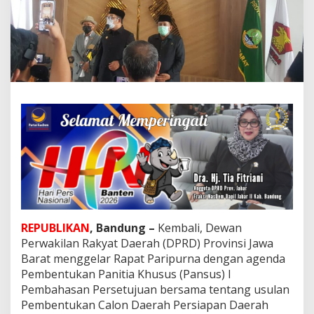
f
i
k
H
i
d
a
y
a
t
B
e
r
s
a
m
a
G
REPUBLIKAN
, Bandung –
Kembali, Dewan
u
Perwakilan Rakyat Daerah (DPRD) Provinsi Jawa
b
Barat menggelar Rapat Paripurna dengan agenda
e
r
Pembentukan Panitia Khusus (Pansus) I
n
Pembahasan Persetujuan bersama tentang usulan
u
Pembentukan Calon Daerah Persiapan Daerah
r