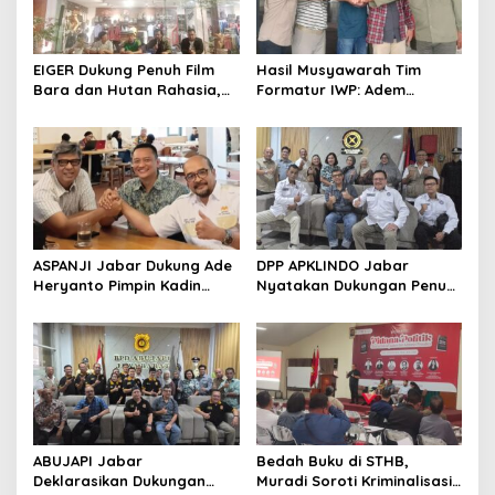
EIGER Dukung Penuh Film
Hasil Musyawarah Tim
Bara dan Hutan Rahasia,
Formatur IWP: Adem
Wali Kota Bandung Ajak
Sutisna Ditetapkan Pimpin
Pelajar Menonton
IWP DPRD Jabar Periode
2026–2028
ASPANJI Jabar Dukung Ade
DPP APKLINDO Jabar
Heryanto Pimpin Kadin
Nyatakan Dukungan Penuh
Kota Bandung Periode
kepada Ade Heryanto di
2026–2031
Muskot Kadin Kota
Bandung
ABUJAPI Jabar
Bedah Buku di STHB,
Deklarasikan Dukungan
Muradi Soroti Kriminalisasi