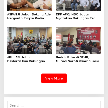
ASPANJI Jabar Dukung Ade
DPP APKLINDO Jabar
Heryanto Pimpin Kadin
Nyatakan Dukungan Penuh
Kota Bandung Periode
kepada Ade Heryanto di
2026–2031
Muskot Kadin Kota
Bandung
ABUJAPI Jabar
Bedah Buku di STHB,
Deklarasikan Dukungan
Muradi Soroti Kriminalisasi
untuk Ade Heryanto di
dan Dimensi Politik dalam
Muskot Kadin Kota
Penegakan Hukum
Bandung
View More
S
e