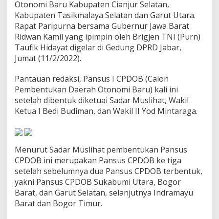
Otonomi Baru Kabupaten Cianjur Selatan,
,
K
Kabupaten Tasikmalaya Selatan dan Garut Utara.
e
Rapat Paripurna bersama Gubernur Jawa Barat
m
Ridwan Kamil yang ipimpin oleh Brigjen TNI (Purn)
b
Taufik Hidayat digelar di Gedung DPRD Jabar,
a
Jumat (11/2/2022).
l
i
B
Pantauan redaksi, Pansus I CPDOB (Calon
e
Pembentukan Daerah Otonomi Baru) kali ini
n
setelah dibentuk diketuai Sadar Muslihat, Wakil
t
Ketua I Bedi Budiman, dan Wakil II Yod Mintaraga.
u
k
P
a
n
Menurut Sadar Muslihat pembentukan Pansus
s
CPDOB ini merupakan Pansus CPDOB ke tiga
u
setelah sebelumnya dua Pansus CPDOB terbentuk,
s
yakni Pansus CPDOB Sukabumi Utara, Bogor
s
o
Barat, dan Garut Selatan, selanjutnya Indramayu
a
Barat dan Bogor Timur.
l
C