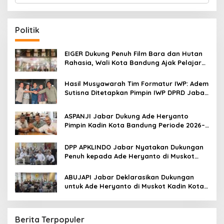
a
r
c
Politik
h
f
o
EIGER Dukung Penuh Film Bara dan Hutan
r
Rahasia, Wali Kota Bandung Ajak Pelajar
:
Menonton
Hasil Musyawarah Tim Formatur IWP: Adem
Sutisna Ditetapkan Pimpin IWP DPRD Jabar
Periode 2026–2028
ASPANJI Jabar Dukung Ade Heryanto
Pimpin Kadin Kota Bandung Periode 2026–
2031
DPP APKLINDO Jabar Nyatakan Dukungan
Penuh kepada Ade Heryanto di Muskot
Kadin Kota Bandung
ABUJAPI Jabar Deklarasikan Dukungan
untuk Ade Heryanto di Muskot Kadin Kota
Bandung
Berita Terpopuler