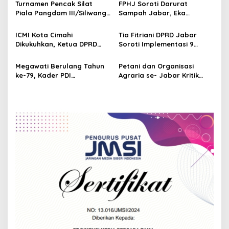
Turnamen Pencak Silat
FPHJ Soroti Darurat
a
Piala Pangdam III/Siliwangi
Sampah Jabar, Eka
t
2026 Diikuti 600 Peserta
Santosa: Ancam Hutan dan
dari Jabar dan Banten
DAS
i
ICMI Kota Cimahi
Tia Fitriani DPRD Jabar
Dikukuhkan, Ketua DPRD
Soroti Implementasi 9
o
Soroti Kolaborasi
Program Unggulan
n
Pentahelix untuk
Gubernur di Nagreg
Megawati Berulang Tahun
Petani dan Organisasi
Pembangunan
ke-79, Kader PDI
Agraria se- Jabar Kritik
Perjuangan Jabar Turun
Kebijakan Gubernur Dedi
Langsung Bersama Rakyat
Mulyadi soal Tanah Negara